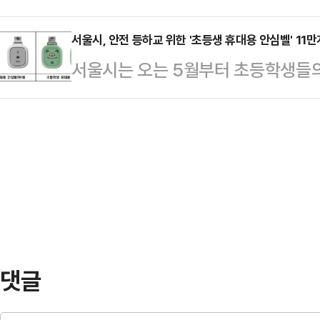
진기간'을 공식 종료했다고 13일 밝
로가 파인 것으로 확인됐고 밤 사이
상에 집중해 왔다…
인을 통한 시민 발굴 1000여건을
서울시, 안전 등하교 위한 '초등생 휴대용 안심벨' 11만
아닌 도로 변형 현상으로 결론을 내
서울시는 오는 5월부터 초등학생들의
및 현장 발굴 1500건 등 총 2500
최 의장은 "최근 잇따라 발생하고 
용 안심벨' 보급을 새롭게 시작한다고 
와 동시에 즉각적으로 추진 가능한 
불안감이 커지…
학생 사망 사건을 계기로 학부모의 
10여건 이상의 규제를 철폐해 나갔다.
황 시 스스로를 보호할 수 있도록 돕
철폐했다.규제철폐 100일 집중 추진
대와 사용이 간편한 초등학생 휴대용
설명했다.초등학생 휴대용 안심벨은 
달고 다니다가 위급 상황이 생겼을 때
강력한 경고음이 울려 …
댓글