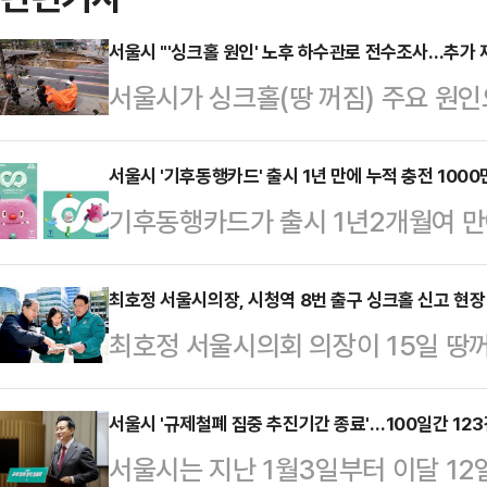
서울시 "'싱크홀 원인' 노후 하수관로 전수조사…추가 
서울시가 싱크홀(땅 꺼짐) 주요 원
로 정비하기 위해 전수조사를 벌이고
시는 16일 설명자료를 내고 "30년
서울시 '기후동행카드' 출시 1년 만에 누적 충전 100
기후동행카드가 출시 1년2개월여 만에
월부터 조사를 실시 중이며 30년 
울시 대표 대중교통 정책으로 자리 잡
간 실시할 예정"이라고 말했다.이어 
기후동행카드의 누적 충전 건수가 10
최호정 서울시의장, 시청역 8번 출구 싱크홀 신고 현장
서는 내년까지 조사 완료할 계획"이라
최호정 서울시의회 의장이 15일 땅
건)을 넘어섰다고 16일 밝혔다.시가
수관로를 지속 정비할 것"이라고 설명
수된 시청역 8번 출구 현장을 긴급
지하철과 버스, 공공자전거 따릉이까
서울 하수관로 총…
시의회에 따르면 지난 14일 오후 9
서울시 '규제철폐 집중 추진기간 종료'…100일간 123
통합 대중교통 정기권이다.시는 출시
서울시는 지난 1월3일부터 이달 12
앞 도로에 땅꺼짐 가능성이 있다는 신
해 수도권으로 사용지역과 범위를 넓