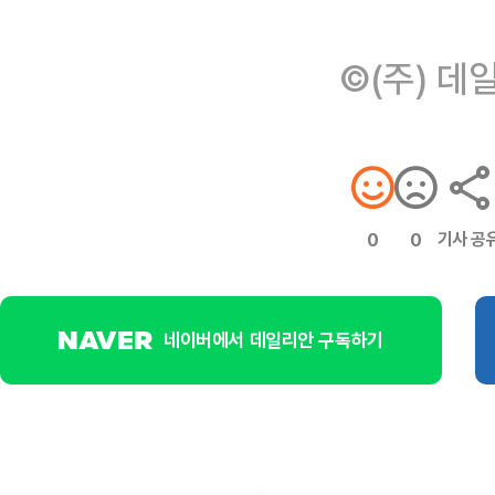
©(주) 데
기사 공
0
0
네이버에서 데일리안 구독하기