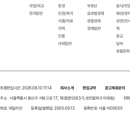
국방/외교
환경
부동산
음식/맛
정치일반
인권/복지
글로벌경제
패션/뷰
식품/의료
생활경제
공연/전
지역
경제일반
책
인물
종교
사회일반
날씨
생활문화
최종편집시간: 2026.08.10 11:14
회사소개
편집규약
광고제휴문의
주소 : 서울특별시 용산구 서빙고로 17, 18층(한강로3가,센트럴파크 타워동)
전화 
제호: 데일리안
등록일/발행일: 2005.09.13
등록번호: 서울 아00055