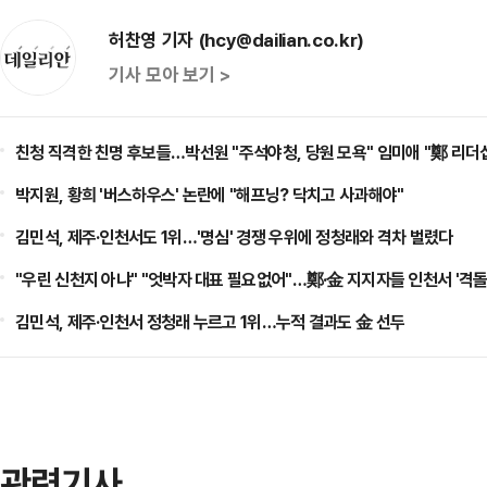
허찬영 기자 (hcy@dailian.co.kr)
기사 모아 보기 >
친청 직격한 친명 후보들…박선원 "주석야청, 당원 모욕" 임미애 "鄭 리더
박지원, 황희 '버스하우스' 논란에 "해프닝? 닥치고 사과해야"
김민석, 제주·인천서도 1위…'명심' 경쟁 우위에 정청래와 격차 벌렸다
"우린 신천지 아냐" "엇박자 대표 필요없어"…鄭·金 지지자들 인천서 '격돌
김민석, 제주·인천서 정청래 누르고 1위…누적 결과도 金 선두
관련기사