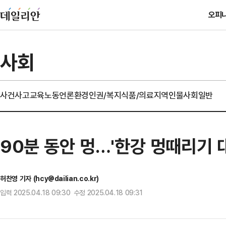
오피
사회
사건사고
교육
노동
언론
환경
인권/복지
식품/의료
지역
인물
사회일반
90분 동안 멍…'한강 멍때리기 대
허찬영 기자 (hcy@dailian.co.kr)
입력 2025.04.18 09:30 수정 2025.04.18 09:31