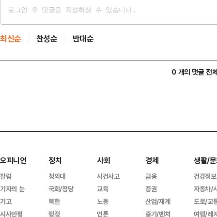
최신순
찬성순
반대순
0 개의 댓글 전
오피니언
정치
사회
경제
생활/문
칼럼
청와대
사건사고
금융
건강정보
기자의 눈
국회/정당
교육
증권
자동차/
기고
북한
노동
산업/재계
도로/교
시사만평
행정
언론
중기/벤처
여행/레