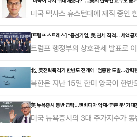
“미국이 다시 위대해졌나?”…美서 한국인 교수도 쫓
미국 텍사스 휴스턴대에 재직 중인 
도중 귀국길에 오르는 사태가 발생했
내 반유대주의 척결 등을 이유로 외
[트럼프 스트레스] “중견기업, 美 관세 직격... 세액공
트럼프 행정부의 상호관세 발표로 이른
하고, 비자를 강제로 취소하는 일이 
운데 중견기업의 대응 전략을 논의
란이 커지고 있다.미 텍사스 지역방
소는 17일 상의회관에서 정인교 
北, 美전략폭격기 한반도 전개에 "엄중한 도발…강력한
대 수학과 조교수로 재직 중인 전형선
북한은 지난 15일 한미 양국이 한반
‘제30차 대한상의 중견기업위원회’
듣는 학생들에게 “예상치 못하게 비
개해 연합공중훈련을 실시한 것에 대
종태 중견기업위원장(퍼시스 회장)을
신분 문제를 해결해…
로 억제해 나갈 것"이라고 반발했다
美 뉴욕증시 동반 급락…엔비디아 악재·‘연준 풋’ 기대
성열 슈페리어 부회장, 이준환 케이씨
미국 뉴욕증시의 3대 주가지수가 동반
B-1B 한반도 전개가 "본토의 안보
과 이호준 한국중견기업연합회 상근부
칩을 대중(對中) 수출을 제한한 데다
"우리 국가의 안전에 대한 노골적인
상의가 조사한 결과에 따르면 국내 