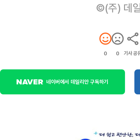
©(주) 데
기사 공
0
0
네이버에서 데일리안 구독하기