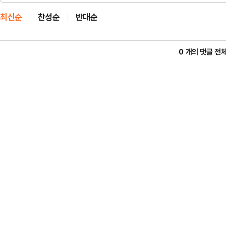
최신순
찬성순
반대순
0 개의 댓글 전