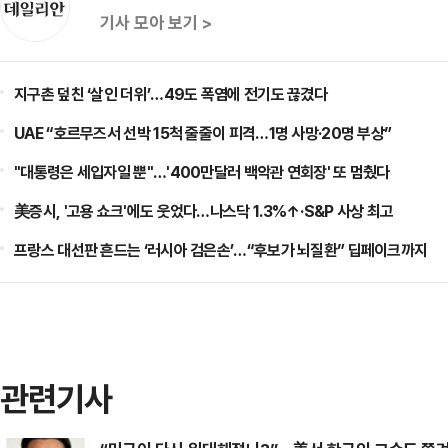
기사 모아 보기 >
지구촌 덮친 ‘살인 더위’…49도 폭염에 전기도 끊겼다
UAE “호르무즈서 선박 15척 줄줄이 피격…1명 사망·20명 부상”
"대통령은 세입자일 뿐"…'400만달러 백악관 연회장' 또 멈췄다
美증시, '고용 쇼크'에도 웃었다…나스닥 1.3%↑·S&P 사상 최고
프랑스 대선판 흔드는 ‘러시아 검은손’…“후보가 뇌질환” 딥페이크까지
관련기사