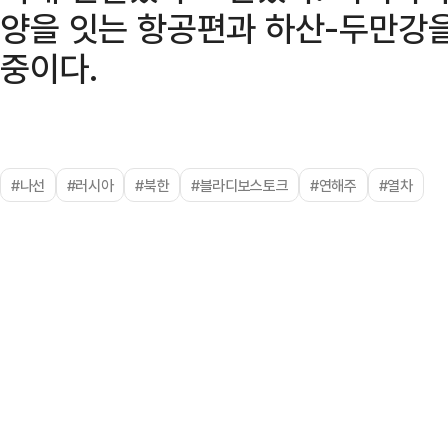
양을 잇는 항공편과 하산-두만강을
중이다.
#나선
#러시아
#북한
#블라디보스토크
#연해주
#열차