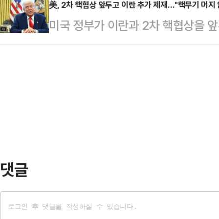
장이 지금으로서는 시장개입 의사가 
美, 2차 핵협상 앞두고 이란 추가 제재…"핵무기 머지
위험 수준으로 격상시키는 엄중한 
미국 정부가 이란과 2차 핵협상을 
끌어내렸다.미 경제매체 마켓워치 등
통신이 17일 전했다.대변인은 최근
대한 신규 제재안을 발표했다.로이터
래소(NYSE)에서 전통적 우량주로
항공모함 등 전략 자…
시간) 이란산 원유를 수입한 중국 산
보다 699.57포인트(1.73%) 떨어
박을 제재한다고 밝혔다. 미국의 제
주 위주의 스탠더드앤드푸어스(S&P)
압류당하고 미국과 관련된 모든 단체
석유 거래를 계속하기 위해 카메룬, 
동원하고 있다며 기업들의 이름을 공
산 원유를 구매하고…
댓글