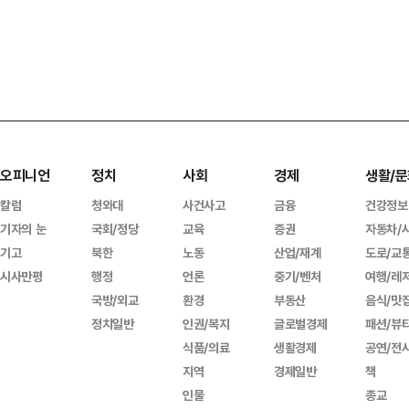
오피니언
정치
사회
경제
생활/문
칼럼
청와대
사건사고
금융
건강정보
기자의 눈
국회/정당
교육
증권
자동차/
기고
북한
노동
산업/재계
도로/교
시사만평
행정
언론
중기/벤처
여행/레
국방/외교
환경
부동산
음식/맛
정치일반
인권/복지
글로벌경제
패션/뷰
식품/의료
생활경제
공연/전
지역
경제일반
책
인물
종교