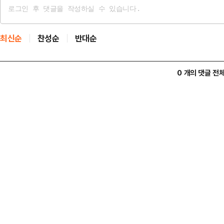
최신순
찬성순
반대순
0 개의 댓글 전