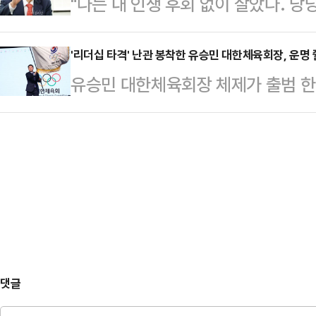
"나는 내 인생 후회 없이 살았다. 당
대변인은 17일 비상대책회의 직후 
으로 '이번 대선에서 이재명·안철수
진 홍준표 국민의힘 경선 예비후보는 스
자가 아니라 세미나를 취재하러 왔
게 투표하겠느냐…
라고 표현한다. 이재명 더불어민주당
'리더십 타격' 난관 봉착한 유승민 대한체육회장, 운명
고 했다"며 "(권 원내대표가) 취재
유승민 대한체육회장 체제가 출범 한
등 대외적으로 강한 면모를 지닌 정
고 취재를 제지하는 과정에서 그런 (
관광부 산하 스포츠윤리센터는 최근 
기 위해 고안된 정치적 자신감이다. 
다"고 말했다.또 국회출입기…
과 기부금에 관한 인센티브를 부당하
히 '잘 싸운다'는 의미에서 태어난 
탁구협회 임원들에게 징계를 요구했
·정치 철학과 확실한 정국 파악에서 
시절 협회 기금을 유치한 임원이 성공
한 것…
것은 협회 정관에 위배된다고 판단했
임직원 2명을 업무상 배임 혐의로 
했다.탁구협회 전임 집…
댓글