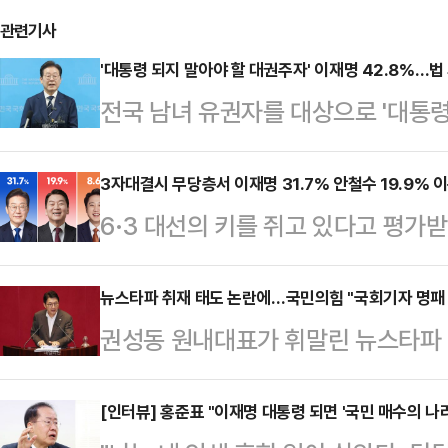
관련기사
'대통령 되지 말아야 할 대권주자' 이재명 42.8%…법
전국 남녀 유권자를 대상으로 '대통령
결과, 이재명 예비후보라는 응답이 가
조사에서 42.8%를 얻으며 다른 여
3자대결시 무당층서 이재명 31.7% 안철수 19.9% 
6·3 대선의 키를 쥐고 있다고 평가
1위를 기록했다.데일리안이 여론조
재명 더불어민주당 예비후보, 안철수
지난 14~15일 100% 무선 RDD 
비후보간 3자 가상 대결을 실시한 결
뉴스타파 취재 태도 논란에…국민의힘 "국회기자 명패 
되지 말아야 할 사람은 누구라고 생
권성동 원내대표가 휘말린 뉴스타파 
지지율로 1위를 차지한 것으로 나타
42.8%가 이재명 대표를 선택했다.
힘이 국회출입기자 명패 없이 권 
조사공정㈜에 의뢰해 지난 15일부터 
는 최근 지…
취재 제지에 나설 수밖에 없었던 이
[인터뷰] 홍준표 "이재명 대통령 되면 '국민 매수의 
식을 통해 "지지 정당이 없다"거나 