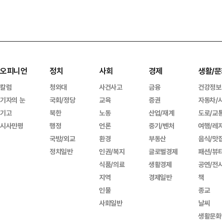
오피니언
정치
사회
경제
생활/문
칼럼
청와대
사건사고
금융
건강정보
기자의 눈
국회/정당
교육
증권
자동차/
기고
북한
노동
산업/재계
도로/교
시사만평
행정
언론
중기/벤처
여행/레
국방/외교
환경
부동산
음식/맛
정치일반
인권/복지
글로벌경제
패션/뷰
식품/의료
생활경제
공연/전
지역
경제일반
책
인물
종교
사회일반
날씨
생활문화