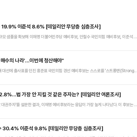
19.9% 이준석 8.6% [데일리안 무당층 심층조사]
대규모 샘플을 확보해 이재명 더불어민주당 예비후보, 안철수 국민의힘 예비후보, 이준석 
재명 예비후보가 30%대 초반의 지지율로 1위를 차지한 것으로 나타났다.데일리안이 여론
16일까지 이틀간 무선 100% ARS 방식을 통해 "지지 정당이 없다"거나 "모르겠다"
명·안철수·이준석 후보 세 명이 대결한다면 누구에게 투표하겠느냐…
민 매수의 나라'…이번에 청산해야"
1대 대선에 출사표를 던진 홍준표 국민의힘 경선 예비후보는 스스로를 '스트롱맨(Strong
나 도널드 트럼프 미국 대통령 등 대외적으로 강한 면모를 지닌 정치인과 맞붙을 수 있단 
트롱맨' 홍 예비후보의 자신감은 단순히 '잘 싸운다'는 의미에서 태어난 것만은 아니다. 
에서 파생된 그 해법을 갖고 있기 때문에 가능한 것…
2.8%…법 가장 안 지킬 것 같은 주자는? [데일리안 여론조사]
 대권주자'를 설문한 결과, 이재명 예비후보라는 응답이 가장 높게 나타났다. 이 후보는 
자들보다 2배 이상 높은 수치로 1위를 기록했다.데일리안이 여론조사 전문기관 여론조사
RS 방식으로 '다음 정치인들 중 대통령이 되지 말아야 할 사람은 누구라고 생각하느냐'고 질
.'대통령이 되지 말아야 할 대권주자' 2위는 최근 지…
 30.4% 이준석 9.8% [데일리안 무당층 심층조사]