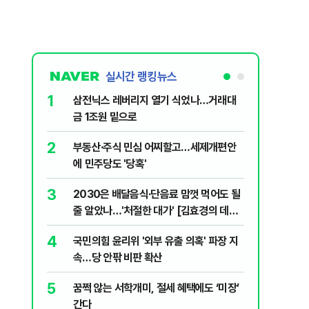
실시간 랭킹뉴스
6
나…거래대
이란, 호르무즈 '통행료' 카드 꺼냈다…"해
협 유지비 요구할 듯"
7
세제개편안
美증시 혼조세…다우 최고치, S&P·나스
닥 하락
8
 먹어도 될
中, 드론 수출통제 확대…美에 "제재 안 풀
효경의 데일
면 추가 보복"
9
' 파장 지
李대통령 "형소법 안 읽어봐서"…통과 다
음날 이어진 세부 확인 작업(종합)
10
에도 ‘미장’
'대체불가 문화강국' 내건 문체부…K-컬처
육성 속도