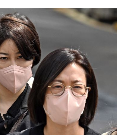
1
삼전닉스 레버리지 열기 식었
금 1조원 밑으로
2
부동산·주식 민심 어찌할고…
에 민주당도 '당혹'
3
2030은 배달음식·단음료 맘껏
줄 알았나…'처절한 대가' [김
리 헬스]
4
국민의힘 윤리위 '외부 유출 의혹
속…당 안팎 비판 확산
5
꿈쩍 않는 서학개미, 절세 혜택
간다