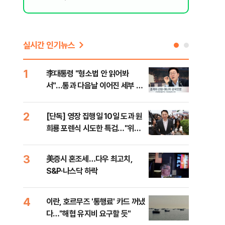
실시간 인기뉴스
1
6
李대통령 "형소법 안 읽어봐
부동
서"…통과 다음날 이어진 세부 확
개편
인 작업(종합)
2
7
[단독] 영장 집행일 10일 도과 원
폭염
희룡 포렌식 시도한 특검…"위법
난으
증거 수집" 지적
것"
3
8
美증시 혼조세…다우 최고치,
국민
S&P·나스닥 하락
파장
4
9
이란, 호르무즈 '통행료' 카드 꺼냈
[오
다…"해협 유지비 요구할 듯"
동산