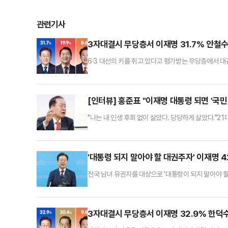
관련기사
3자대결시 무당층서 이재명 31.7% 안철수 
6·3 대선의 키를 쥐고 있다고 평가받는 무당층에서 
혁신당 예비후보간 3자 가상 대결을 실시한 결과, 이
조사 전문기관 여론조사공정㈜에 의뢰해 지난 15일부터 
무당층 총 638명만을 대상으로 '이번 대선에서 이재
[인터뷰] 홍준표 "이재명 대통령 되면 '국
"나는 내 인생 후회 없이 살았다. 당당하게 살았다."2
Man)'이라고 표현한다. 이재명 더불어민주당 전 대표
미지를 각인시키기 위해 고안된 정치적 자신감이다. '스
의 자신감은 확고한 국정·정치 철학과 확실한 정국 파악
'대통령 되지 말아야 할 대권주자' 이재명 4
전국 남녀 유권자를 대상으로 '대통령이 되지 말아야 할
당 여론조사에서 42.8%를 얻으며 다른 여야 대권주
정㈜에 의뢰해 지난 14~15일 100% 무선 RDD A
문한 결과, 응답자의 42.8%가 이재명 대표를 선택했다
3자대결시 무당층서 이재명 32.9% 한덕수