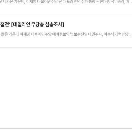
으로 다가온 가운데, 이재명 더불어민주당 전 대표와 한덕수 대통령 권한대행 국무총리, 개
정할 경우, '무당층'에서는 이 전 대표가 32.9%, 한 대행이 30.4%, 이 의원이 9.8%
기관 여론조사공정㈜에 의뢰해 지난 15~16일 이틀간 무선 100% RDD ARS 방식을
잘 모르겠다'의 무당층 응답자로만 638명…
접전' [데일리안 무당층 심층조사]
측이 많은 가운데 이재명 더불어민주당 예비후보와 범보수진영 대권주자, 이준석 개혁신당 
정해놓고 볼 때에는 이재명 후보를 상대로 한덕수 대통령 권한대행 국무총리만 오차범위 내
로 나타났다.한 대행은 아직 대선 출마 여부와 관련해 명확한 입장을 밝히지 않은 상태
지는 상황이다. 한 대행은 지난 15일 마감된 국민의힘 경선 예비…