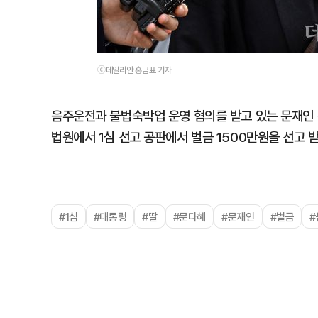
ⓒ데일리안 홍금표 기자
음주운전과 불법숙박업 운영 혐의를 받고 있는 문재인 
법원에서 1심 선고 공판에서 벌금 1500만원을 선고 받
#1심
#대통령
#딸
#문다혜
#문재인
#벌금