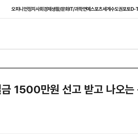
오피니언
정치
사회
경제
생활/문화
IT/과학
연예
스포츠
세계
수도권
포토
D-
금 1500만원 선고 받고 나오는