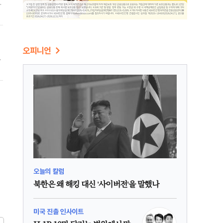
혁
의
오피니언
후
에
지
오늘의 칼럼
북한은 왜 해킹 대신 '사이버전'을 말했나
미국 진출 인사이트