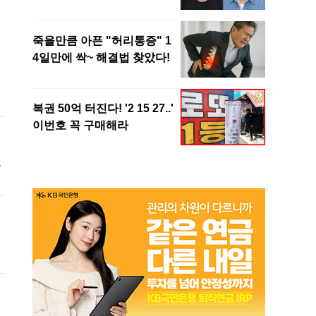
개
는
이
그
해
공