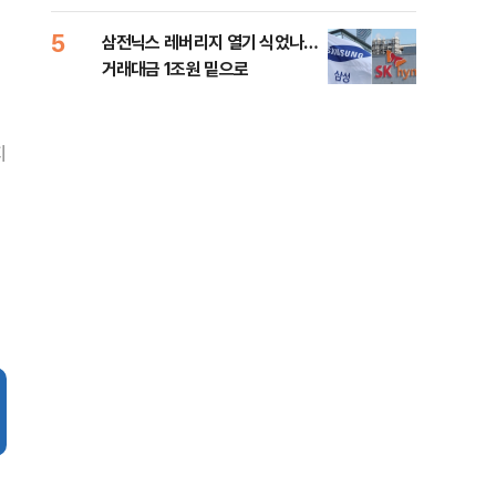
5
10
삼전닉스 레버리지 열기 식었나…
이란
거래대금 1조원 밑으로
쉽지
지