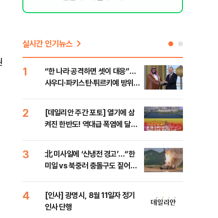
실시간 인기뉴스
권
1
6
“한 나라 공격하면 셋이 대응”…
[코
사우디·파키스탄·튀르키예 방위동
관망
맹 출범
2
7
[데일리안 주간 포토] 열기에 삼
美 
켜진 한반도! 역대급 폭염에 달아
일자
오른 도심!
3
8
北 미사일에 ‘신냉전 경고’…“한
"실
미일 vs 북중러 충돌구도 짙어진
투협
다”
분석
4
9
[인사] 광명시, 8월 11일자 정기
“우
인사 단행
러…