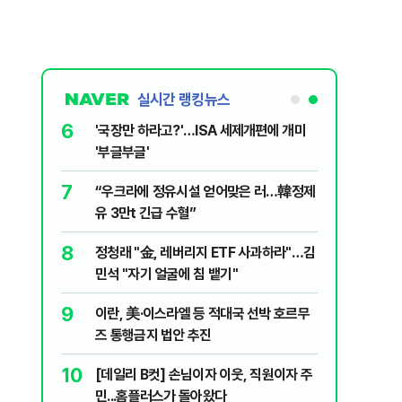
실시간 랭킹뉴스
6
놀이장서 구렁
'국장만 하라고?'…ISA 세제개편에 개미
'부글부글'
7
문가가 경고한
“우크라에 정유시설 얻어맞은 러…韓정제
유 3만t 긴급 수혈”
8
 외치자…與
정청래 "金, 레버리지 ETF 사과하라"…김
하라"
민석 "자기 얼굴에 침 뱉기"
9
통령과 1년
이란, 美·이스라엘 등 적대국 선박 호르무
즈 통행금지 법안 추진
10
분기배당…추
[데일리 B컷] 손님이자 이웃, 직원이자 주
민...홈플러스가 돌아왔다