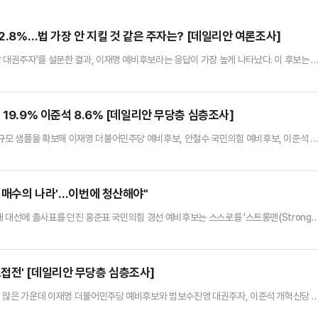
2.8%…법 가장 안 지킬 것 같은 주자는? [데일리안 여론조사]
 대권주자'를 설문한 결과, 이재명 예비후보라는 응답이 가장 높게 나타났다. 이 후보는 
자들보다 2배 이상 높은 수치로 1위를 기록했다.데일리안이 여론조사 전문기관 여론조사
RS 방식으로 '다음 정치인들 중 대통령이 되지 말아야 할 사람은 누구라고 생각하느냐'고 질
.'대통령이 되지 말아야 할 대권주자' 2위는 최근 지…
19.9% 이준석 8.6% [데일리안 무당층 심층조사]
대규모 샘플을 확보해 이재명 더불어민주당 예비후보, 안철수 국민의힘 예비후보, 이준석 
재명 예비후보가 30%대 초반의 지지율로 1위를 차지한 것으로 나타났다.데일리안이 여론
16일까지 이틀간 무선 100% ARS 방식을 통해 "지지 정당이 없다"거나 "모르겠다"
명·안철수·이준석 후보 세 명이 대결한다면 누구에게 투표하겠느냐…
민 매수의 나라'…이번에 청산해야"
1대 대선에 출사표를 던진 홍준표 국민의힘 경선 예비후보는 스스로를 '스트롱맨(Strong
나 도널드 트럼프 미국 대통령 등 대외적으로 강한 면모를 지닌 정치인과 맞붙을 수 있단 
트롱맨' 홍 예비후보의 자신감은 단순히 '잘 싸운다'는 의미에서 태어난 것만은 아니다. 
에서 파생된 그 해법을 갖고 있기 때문에 가능한 것…
접전' [데일리안 무당층 심층조사]
측이 많은 가운데 이재명 더불어민주당 예비후보와 범보수진영 대권주자, 이준석 개혁신당 
정해놓고 볼 때에는 이재명 후보를 상대로 한덕수 대통령 권한대행 국무총리만 오차범위 내