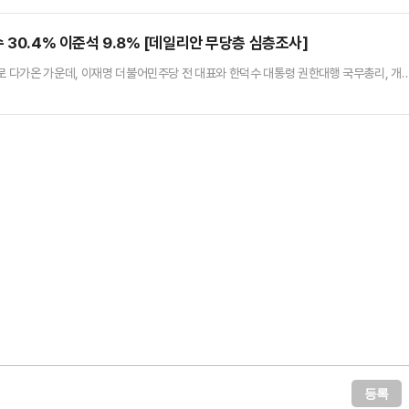
로 나타났다.한 대행은 아직 대선 출마 여부와 관련해 명확한 입장을 밝히지 않은 상태
지는 상황이다. 한 대행은 지난 15일 마감된 국민의힘 경선 예비…
 30.4% 이준석 9.8% [데일리안 무당층 심층조사]
으로 다가온 가운데, 이재명 더불어민주당 전 대표와 한덕수 대통령 권한대행 국무총리, 개
정할 경우, '무당층'에서는 이 전 대표가 32.9%, 한 대행이 30.4%, 이 의원이 9.8%
기관 여론조사공정㈜에 의뢰해 지난 15~16일 이틀간 무선 100% RDD ARS 방식을
잘 모르겠다'의 무당층 응답자로만 638명…