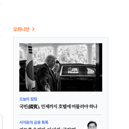
지
혁
오피니언
의
오늘의 칼럼
국빈(國賓), 언제까지 호텔에 머물러야 하나
서지용의 금융 톡톡