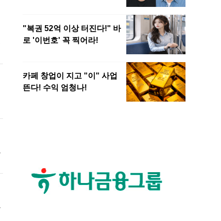
해
공
개
는
이
그
후
에