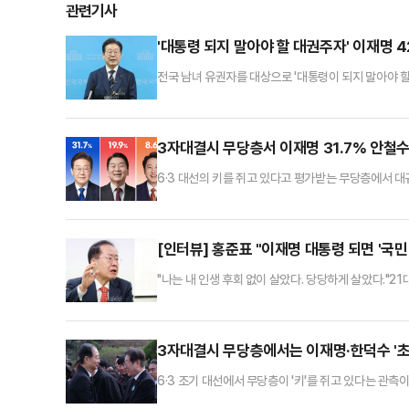
관련기사
'대통령 되지 말아야 할 대권주자' 이재명 4
전국 남녀 유권자를 대상으로 '대통령이 되지 말아야 할
당 여론조사에서 42.8%를 얻으며 다른 여야 대권주
정㈜에 의뢰해 지난 14~15일 100% 무선 RDD A
문한 결과, 응답자의 42.8%가 이재명 대표를 선택했다
3자대결시 무당층서 이재명 31.7% 안철수 
6·3 대선의 키를 쥐고 있다고 평가받는 무당층에서 
혁신당 예비후보간 3자 가상 대결을 실시한 결과, 이
조사 전문기관 여론조사공정㈜에 의뢰해 지난 15일부터 
무당층 총 638명만을 대상으로 '이번 대선에서 이재
[인터뷰] 홍준표 "이재명 대통령 되면 '국
"나는 내 인생 후회 없이 살았다. 당당하게 살았다."2
Man)'이라고 표현한다. 이재명 더불어민주당 전 대표
미지를 각인시키기 위해 고안된 정치적 자신감이다. '스
의 자신감은 확고한 국정·정치 철학과 확실한 정국 파악
3자대결시 무당층에서는 이재명·한덕수 '초
6·3 조기 대선에서 무당층이 '키'를 쥐고 있다는 관
보를 놓고 가상 3자 대결을 벌인 결과, 무당층만 한