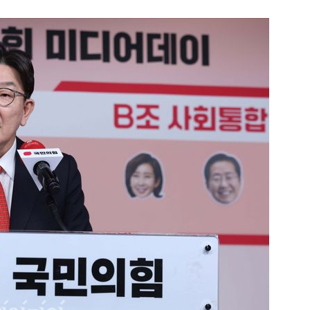
1
[속보] '길이 1.5m' 안동 물
이 출몰…한때 시민 대피 소동
2
"편해서 매일 신었는데"...전
'크록스'의 숨은 위험
3
송영길·김민석, '조희대 탄핵'
법사위원들 "즉시 대법관 제청
4
박지원이 본 호남 당심…"李대
함께한 김민석에 갈 것"
5
SK하이닉스, 주당 375원 
가 주주환원책 3분기 발표