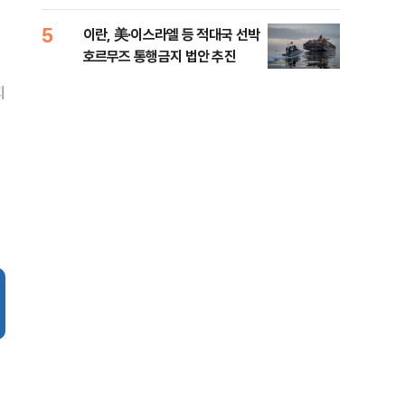
5
10
이란, 美·이스라엘 등 적대국 선박
“언
호르무즈 통행금지 법안 추진
이란
지