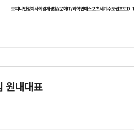
오피니언
정치
사회
경제
생활/문화
IT/과학
연예
스포츠
세계
수도권
포토
D-
힘 원내대표