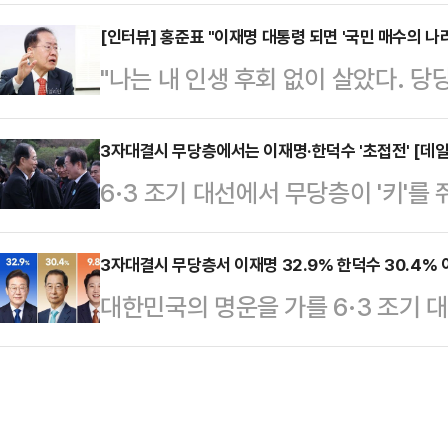
재명 더불어민주당 예비후보, 안철수
지난 14~15일 100% 무선 RDD 
비후보간 3자 가상 대결을 실시한 결
[인터뷰] 홍준표 "이재명 대통령 되면 '국민 매수의 
되지 말아야 할 사람은 누구라고 생
"나는 내 인생 후회 없이 살았다. 당
지지율로 1위를 차지한 것으로 나타
42.8%가 이재명 대표를 선택했다.
진 홍준표 국민의힘 경선 예비후보는 스
조사공정㈜에 의뢰해 지난 15일부터 
는 최근 지…
라고 표현한다. 이재명 더불어민주당
3자대결시 무당층에서는 이재명·한덕수 '초접전' [데
식을 통해 "지지 정당이 없다"거나 
6·3 조기 대선에서 무당층이 '키'를
등 대외적으로 강한 면모를 지닌 정
으로 '이번 대선에서 이재명·안철수
더불어민주당 예비후보와 범보수진영
기 위해 고안된 정치적 자신감이다. 
게 투표하겠느냐…
고 가상 3자 대결을 벌인 결과, 무
3자대결시 무당층서 이재명 32.9% 한덕수 30.4% 
히 '잘 싸운다'는 의미에서 태어난 
대한민국의 명운을 가를 6·3 조기 
를 상대로 한덕수 대통령 권한대행 
·정치 철학과 확실한 정국 파악에서 
명 더불어민주당 전 대표와 한덕수 
어민주당 예비후보와 접전을 벌이는 
한 것…
후보인 이준석 의원이 '3자 대결'을 
마 여부와 관련해 명확한 입장을 밝
전 대표가 32.9%, 한 대행이 30.
'한덕수 차출론'은 점점 거세지는 상황