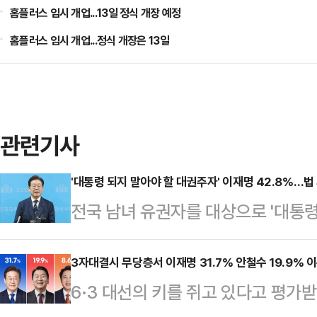
홈플러스 임시 개업...13일 정식 개장 예정
홈플러스 임시 개업...정식 개장은 13일
관련기사
'대통령 되지 말아야 할 대권주자' 이재명 42.8%…법
전국 남녀 유권자를 대상으로 '대통령
결과, 이재명 예비후보라는 응답이 가
조사에서 42.8%를 얻으며 다른 여
3자대결시 무당층서 이재명 31.7% 안철수 19.9% 
6·3 대선의 키를 쥐고 있다고 평가
1위를 기록했다.데일리안이 여론조