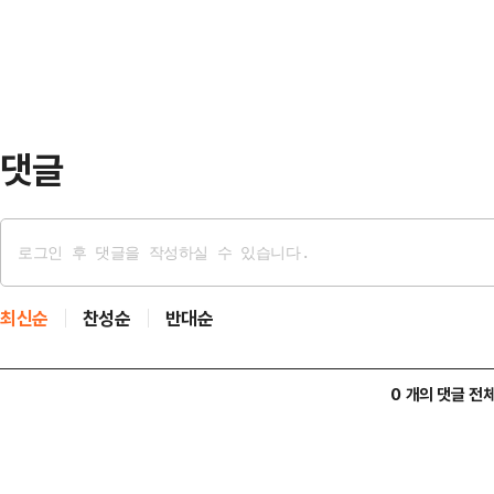
로 나타났다.데일리안이 여론조사 
의힘 경선 예비…
15~16일 이틀간 무선 100% RDD
초로 '지지 정당 없다'와 '잘 모르겠
댓글
최신순
찬성순
반대순
0 개의 댓글 전