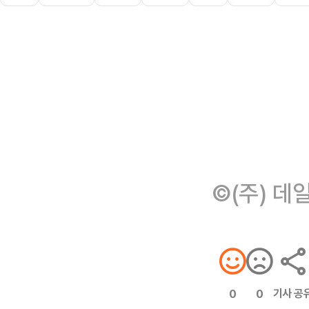
©(주) 데
기사 공
0
0