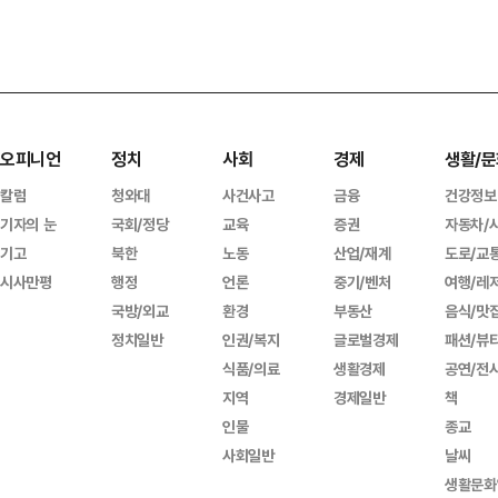
오피니언
정치
사회
경제
생활/문
칼럼
청와대
사건사고
금융
건강정보
기자의 눈
국회/정당
교육
증권
자동차/
기고
북한
노동
산업/재계
도로/교
시사만평
행정
언론
중기/벤처
여행/레
국방/외교
환경
부동산
음식/맛
정치일반
인권/복지
글로벌경제
패션/뷰
식품/의료
생활경제
공연/전
지역
경제일반
책
인물
종교
사회일반
날씨
생활문화