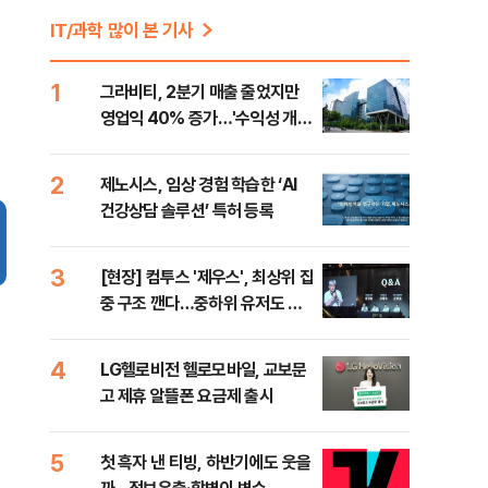
IT/과학 많이 본 기사
1
그라비티, 2분기 매출 줄었지만
영업익 40% 증가…'수익성 개
선'
2
제노시스, 임상 경험 학습한 ‘AI
건강상담 솔루션’ 특허 등록
3
[현장] 컴투스 '제우스', 최상위 집
중 구조 깬다…중하위 유저도 품
는 MMORPG
4
LG헬로비전 헬로모바일, 교보문
고 제휴 알뜰폰 요금제 출시
5
첫 흑자 낸 티빙, 하반기에도 웃을