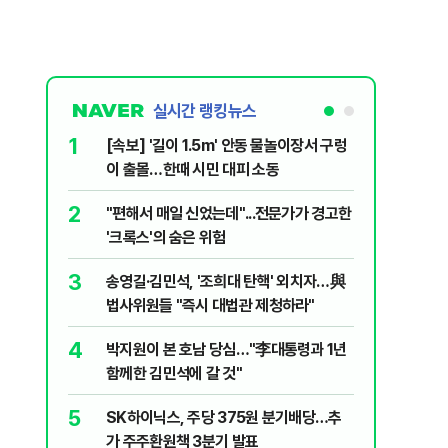
실시간 랭킹뉴스
1
6
[속보] '길이 1.5m' 안동 물놀이장서 구렁
'국장만 
이 출몰…한때 시민 대피 소동
'부글부글
2
7
"편해서 매일 신었는데"...전문가가 경고한
“우크라
'크록스'의 숨은 위험
유 3만t
3
8
송영길·김민석, '조희대 탄핵' 외치자…與
정청래 "
법사위원들 "즉시 대법관 제청하라"
민석 "자
4
9
박지원이 본 호남 당심…"李대통령과 1년
이란, 美
함께한 김민석에 갈 것"
즈 통행금
5
10
SK하이닉스, 주당 375원 분기배당…추
[데일리 
가 주주환원책 3분기 발표
민...홈