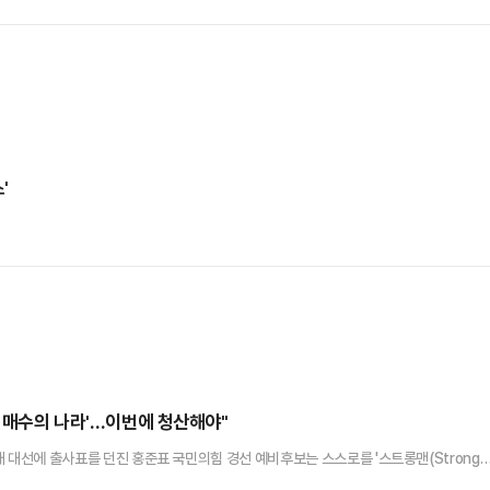
'
민 매수의 나라'…이번에 청산해야"
1대 대선에 출사표를 던진 홍준표 국민의힘 경선 예비후보는 스스로를 '스트롱맨(Strong
나 도널드 트럼프 미국 대통령 등 대외적으로 강한 면모를 지닌 정치인과 맞붙을 수 있단 