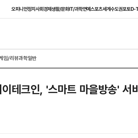
오피니언
정치
사회
경제
생활/문화
IT/과학
연예
스포츠
세계
수도권
포토
D-
게임/리뷰
과학일반
이테크인, '스마트 마을방송' 서