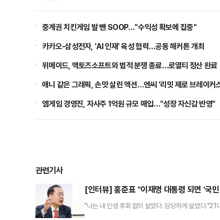
중계권 치킨게임 발 뺀 SOOP…"수익성 확보에 집중"
카카오-삼성전자, 'AI 인재' 육성 협력…공동 해커톤 개최
위메이드, 액토즈소프트와 법적 분쟁 종료…로열티 정산 완료
애니 같은 그래픽, 손맛 살린 액션…엔씨 '리밋 제로 브레이커스
엠게임 경영진, 자사주 1억원 규모 매입…"성장 자신감 반영"
관련기사
[인터뷰] 홍준표 "이재명 대통령 되면 '국
"나는 내 인생 후회 없이 살았다. 당당하게 살았다."2
Man)'이라고 표현한다. 이재명 더불어민주당 전 대표