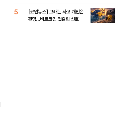
오른
5
10
[코인뉴스] 고래는 사고 개인은
美 
관망…비트코인 엇갈린 신호
일자
비