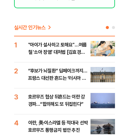
실시간 인기뉴스
1
6
"아이가 설사하고 토해요"…여름
[인
철 '소아 장염' 대처법 [김효경의
인사
데일리 헬스]
2
7
“후보가 뇌질환” 딥페이크까지…
“한
프랑스 대선판 흔드는 ‘러시아 검
사우
은손’
맹 
3
8
호르무즈 협상 뒤흔드는 이란 강
"실
경파…“합의해도 또 뒤집힌다”
투협
분석
4
9
이란, 美·이스라엘 등 적대국 선박
[데
호르무즈 통행금지 법안 추진
켜진