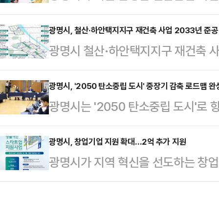
해가 없도록 안전 대책을 강화한다.
통해 부동산원에서는 ▲'미래도시지
사고가 발생한 신안산선 제5-2공구
광명시, 철산·하안택지지구 재건축 사업 2033년 준공
원센터(소:통:센터)'를 통한 정비사
광명시 철산·하안택지지구 재건축 사
점검을 한다고 12일 밝혔다.이는 2
증 업무(추정분담금 검증, 관리처분계
롭게 추진되고 있다.시는 노후 공동
소하고 향후 추가 피해를 적극 예방
사비 계약 사전 상담 ▲공사비…
지구단위계획을 선제적으로 수립하며
광명시, '2050 탄소중립 도시' 중장기 감축 로드맵 완
조치이다.또 공사 현장의 안전성을 
광명시는 '2050 탄소중립 도시'로
체계적으로 지원하고 있다고 9일 정
‘시민안전대책위원회’를 구성할 방침
밝혔다.시는 2023년 8월부터 지난해
완료되면 기존 14개 단지 2만6518
구성되며, 전문가…
성장 기본계획(이하 기본계획)’ 수
광명시, 창업기업 지원 확대…2억 추가 지원
대가 돼 약 7만9000명의 시민이 
광명시가 지역 혁신을 선도하는 창업
의 컨설팅과 지난 3월 28일 제1
단지별 정비구역 지정, 2027년 사
업기업 지원을 확대한다.시는 올해 
기본계획을 최종 수립했다.박승원 광
2030년 공사 …
추가 확보해 오는 18일까지 ‘제2차
중립 실현을 위해 기후에너지과 신설