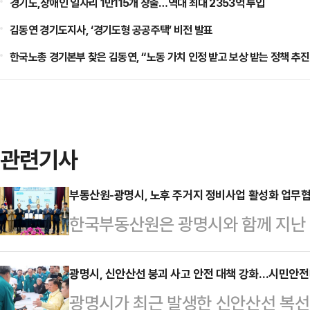
경기도,장애인 일자리 1만115개 창출…역대 최대 2353억 투입
김동연 경기도지사, ‘경기도형 공공주택’ 비전 발표
한국노총 경기본부 찾은 김동연, “노동 가치 인정 받고 보상 받는 정책 추진
관련기사
부동산원-광명시, 노후 주거지 정비사업 활성화 업무
한국부동산원은 광명시와 함께 지난 
성화를 지원하기 위한 업무협약을 
부동산원과 광명시 간 추진 중인 정
광명시, 신안산선 붕괴 사고 안전 대책 강화…시민안전
광명시가 최근 발생한 신안산선 복선
계를 구축해 양 기관의 협력과 소통