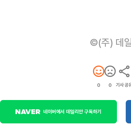
©(주) 데
기사 공
0
0
네이버에서 데일리안 구독하기