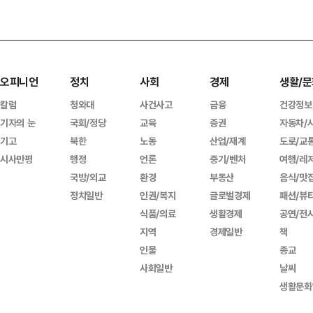
오피니언
정치
사회
경제
생활/문
칼럼
청와대
사건사고
금융
건강정보
기자의 눈
국회/정당
교육
증권
자동차/
기고
북한
노동
산업/재계
도로/교
시사만평
행정
언론
중기/벤처
여행/레
국방/외교
환경
부동산
음식/맛
정치일반
인권/복지
글로벌경제
패션/뷰
식품/의료
생활경제
공연/전
지역
경제일반
책
인물
종교
사회일반
날씨
생활문화