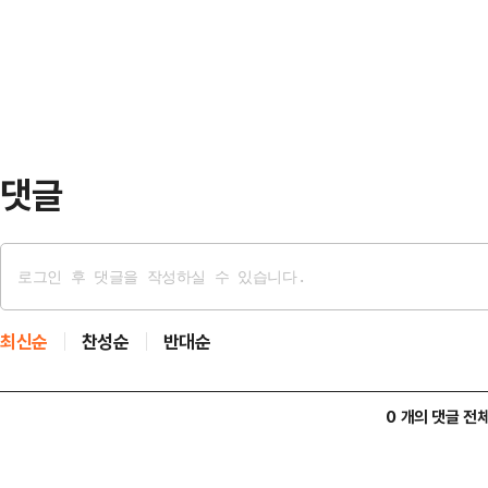
또는 예비 창업자를 모집한다고 7일 
마련하고 민관 협력으로 탄소중립 정
청한 55개팀 중 최종 10개팀을 선
번 기본계획을 바…
자금 지원 수요가 늘어나면서 추가 
이 시의 설명이다.시는 최대 10개팀
재료·제작비…
댓글
최신순
찬성순
반대순
0 개의 댓글 전