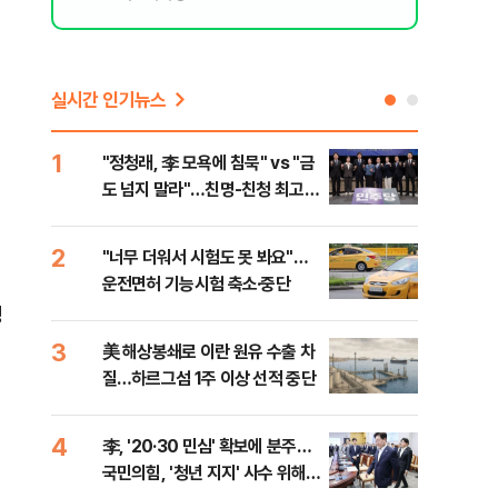
실시간 인기뉴스
1
6
"정청래, 李 모욕에 침묵" vs "금
"군
도 넘지 말라"…친명-친청 최고위
이란
원 후보, 제주서 격돌
2
7
"너무 더워서 시험도 못 봐요"…
"결
운전면허 기능시험 축소·중단
·청
경
3
8
美 해상봉쇄로 이란 원유 수출 차
농협
질…하르그섬 1주 이상 선적 중단
자금
4
9
李, '20·30 민심' 확보에 분주…
李, 
국민의힘, '청년 지지' 사수 위해
타?