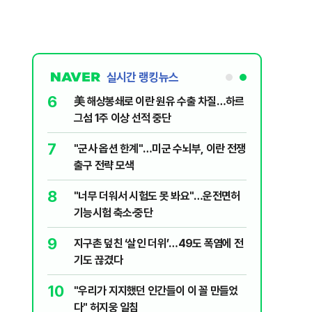
실시간 랭킹뉴스
1
6
"숙련된 모습" 통영 60대女 살인사건, 미
美 해상봉
제로 갈 가능성 있나…범인의 실체는?
그섬 1주
2
7
신동엽의 ‘농담’으로 드러난 대학로에 대한
"군사 옵
‘대중적 편견’ [이슈]
출구 전략
3
8
‘탄약 고갈 보도’에 격노한 트럼프 “유출자
"너무 더
색출하라”
기능시험
4
9
"정청래, 李 모욕에 침묵" vs "금도 넘지
지구촌 덮
말라"…친명-친청 최고위원 후보, 제주서
기도 끊
격돌
5
10
강원 동해안 '물폭탄'…도로 침수·피서객
"우리가 
고립
다" 허지