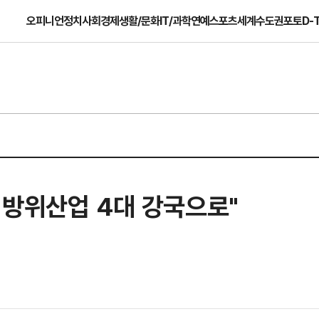
오피니언
정치
사회
경제
생활/문화
IT/과학
연예
스포츠
세계
수도권
포토
D-
 방위산업 4대 강국으로"