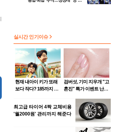
'통합·화합' 부각…정청래 "당 공
격해 놓고 뻔뻔해"
지