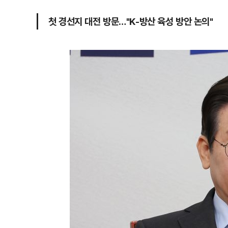
첫 경선지 대전 방문…"K-방산 육성 방안 논의"