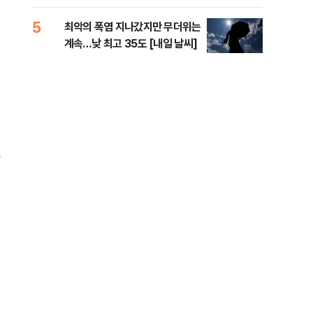
李 견제 사활
라"
5
10
최악의 폭염 지나갔지만 무더위는
폐기
계속…낮 최고 35도 [내일 날씨]
60