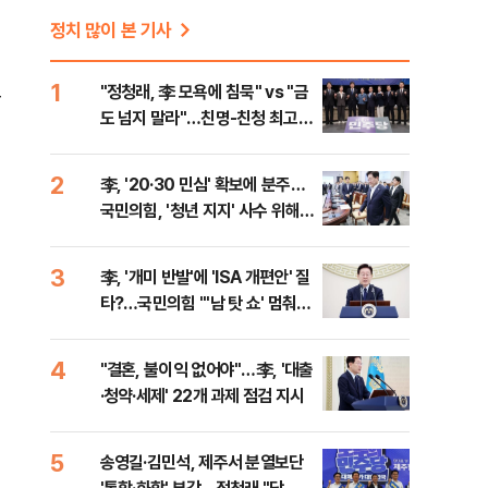
정치 많이 본 기사
1
"정청래, 李 모욕에 침묵" vs "금
을
도 넘지 말라"…친명-친청 최고위
원 후보, 제주서 격돌
2
李, '20·30 민심' 확보에 분주…
국민의힘, '청년 지지' 사수 위해
李 견제 사활
3
李, '개미 반발'에 'ISA 개편안' 질
타?…국민의힘 "'남 탓 쇼' 멈춰
라"
4
"결혼, 불이익 없어야"…李, '대출
·청약·세제' 22개 과제 점검 지시
5
송영길·김민석, 제주서 분열보단