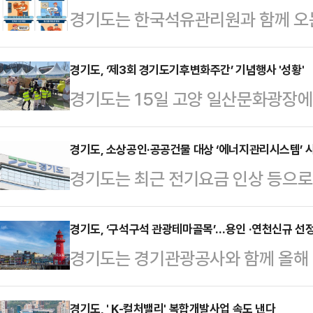
경기도는 한국석유관리원과 함께 오는
주유소, 일반판매소 등 석유판매업
사 한다고 17일 밝혔다.가짜석유는 
경기도, ‘제3회 경기도기후변화주간’ 기념행사 '성황'
경기도는 15일 고양 일산문화광장에
을 혼합해 차량 또는 기계의 연료로
개최했다고 16일 밝혔다.‘우리의 힘
다.가짜석유에는 황·중금속 등이 포
사는 날로 심각해지는 기후위기의 
경기도, 소상공인·공공건물 대상 ‘에너지관리시스템’ 
스를 배출한다. 이는 미세먼지, 초
경기도는 최근 전기요금 인상 등으로
할 수 있는 기후행동을 직접 체험할 
유발하고, 차량엔진 등에 손상을 일
모 공공시설을 대상으로 ICT(정보통
어르신까지 전 세대의 참여를 유도하
위협한다.중점수사 대상은 가…
입해 에너지효율화를 촉진하는 시범
경기도, ‘구석구석 관광테마골목’…용인 ·연천신규 선
성에 대한 공감대를 넓히는 자리로 
경기도는 경기관광공사와 함께 올해 
업은 차세대융합기술연구원에서 위탁수
이고 다회용기 리필스테이션과 음수
군 공모 결과 용인 BOCA(보카) 
사업비는 1억5000만원으로 전액 
친환경 방식으로 진행했으…
선정하고 이를 생활 관광 명소로 육
경기도, ' K-컬처밸리' 복합개발사업 속도 낸다