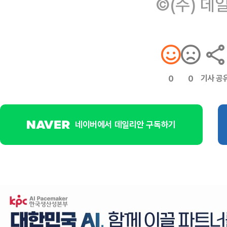
©(주) 데
기사 공
0
0
네이버에서 데일리안 구독하기