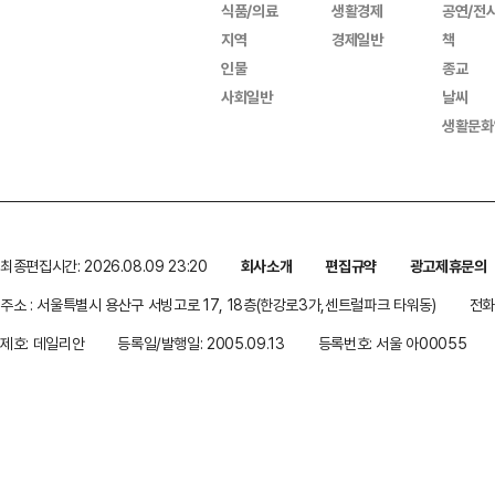
식품/의료
생활경제
공연/전
지역
경제일반
책
인물
종교
사회일반
날씨
생활문화
최종편집시간: 2026.08.09 23:20
회사소개
편집규약
광고제휴문의
주소 : 서울특별시 용산구 서빙고로 17, 18층(한강로3가,센트럴파크 타워동)
전화 
제호: 데일리안
등록일/발행일: 2005.09.13
등록번호: 서울 아00055