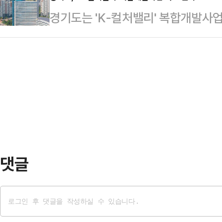
인 운영하는 점포 2개소와 공공건물
경기도는 'K-컬처밸리' 복합개발사
‘사람, 커피, 골목을 잇다!’라는 슬
소) 등 모두 4개소다. 민간 점포는
상정한 현물출자 동의안이 15일 경
코스와 여행 프로그램을 개발할 예정
가 적정 대상을 선정할 예정으로…
일 밝혔다.이에 따라 도는 K-컬처
리’를 중심으로 연천 특산물을 활용한
말에 추진할 계획으로 사업 재개도 
개최 등 다채로운 관광 프로그램을 운
양시 일산동구 장항동에 있는 경기도 
억원 규모…
정률 17% 상태의 아레나 구조물을 
자한 재산 가액에 해당하는 GH 주
시회 본회의 의결을 …
댓글