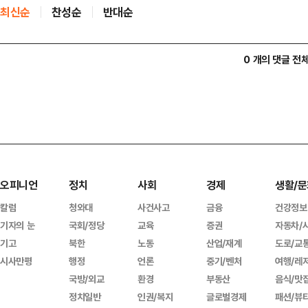
최신순
찬성순
반대순
0 개의 댓글 전
오피니언
정치
사회
경제
생활/문
칼럼
청와대
사건사고
금융
건강정보
기자의 눈
국회/정당
교육
증권
자동차/
기고
북한
노동
산업/재계
도로/교
시사만평
행정
언론
중기/벤처
여행/레
국방/외교
환경
부동산
음식/맛
정치일반
인권/복지
글로벌경제
패션/뷰