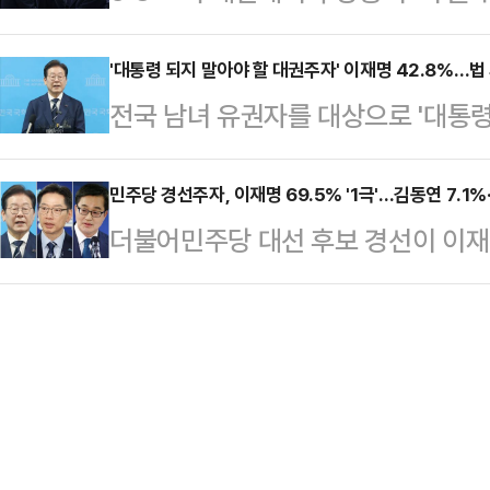
더불어민주당 예비후보와 범보수진영
도가 무르익고 있다.데일리안이 여
한 것…
고 가상 3자 대결을 벌인 결과, 무
'대통령 되지 말아야 할 대권주자' 이재명 42.8%…법
해 지난 14~15일 무선 100% A
전국 남녀 유권자를 대상으로 '대통령
를 상대로 한덕수 대통령 권한대행 
총 459명을 대상으로 '6월 3일 조
결과, 이재명 예비후보라는 응답이 가
어민주당 예비후보와 접전을 벌이는 
적합한지'를…
조사에서 42.8%를 얻으며 다른 여
민주당 경선주자, 이재명 69.5% '1극'…김동연 7.1
마 여부와 관련해 명확한 입장을 밝
더불어민주당 대선 후보 경선이 이재
1위를 기록했다.데일리안이 여론조
'한덕수 차출론'은 점점 거세지는 상황
로 치러지는 가운데, 이재명 예비후보
지난 14~15일 100% 무선 RDD 
의힘 경선 예비…
'범진보 정당 대선후보 적합도' 여론
되지 말아야 할 사람은 누구라고 생
다.데일리안이 여론조사 전문기관 
42.8%가 이재명 대표를 선택했다.
보 경선을 앞둔 지난 14~15일 이틀
는 최근 지…
당(더불어민주당·조국혁신당·개혁신