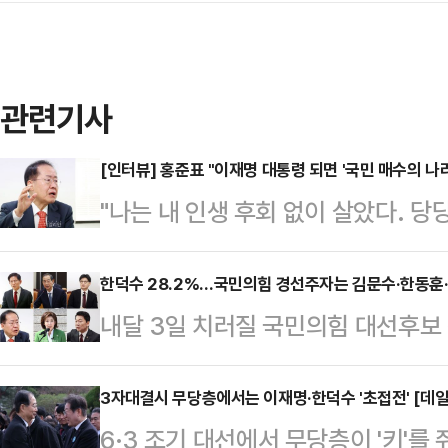
관련기사
[인터뷰] 홍준표 "이재명 대통령 되면 '국민 매수의 
"나는 내 인생 후회 없이 살았다. 당
진 홍준표 국민의힘 경선 예비후보는 스
라고 표현한다. 이재명 더불어민주당
한덕수 28.2%…국민의힘 경선주자는 김문수·한동훈
내달 3일 치러질 국민의힘 대선후보 
등 대외적으로 강한 면모를 지닌 정
한덕수 대통령 권한대행 국무총리가 
기 위해 고안된 정치적 자신감이다. 
지지율 1위에 올라섰다.경선에 나선
3자대결시 무당층에서는 이재명·한덕수 '초접전' [데
히 '잘 싸운다'는 의미에서 태어난 
6·3 조기 대선에서 무당층이 '키'를
위였던 김문수 예비후보를 한동훈 예
·정치 철학과 확실한 정국 파악에서 