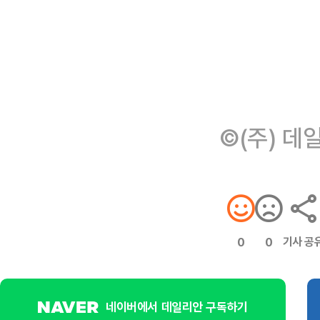
©(주) 데
기사 공
0
0
네이버에서 데일리안 구독하기