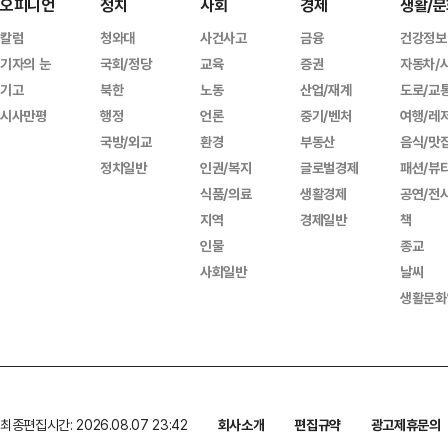
오피니언
정치
사회
경제
생활/문
칼럼
청와대
사건사고
금융
건강정보
기자의 눈
국회/정당
교육
증권
자동차/
기고
북한
노동
산업/재계
도로/교
시사만평
행정
언론
중기/벤처
여행/레
국방/외교
환경
부동산
음식/맛
정치일반
인권/복지
글로벌경제
패션/뷰
식품/의료
생활경제
공연/전
지역
경제일반
책
인물
종교
사회일반
날씨
생활문화
최종편집시간: 2026.08.07 23:42
회사소개
편집규약
광고제휴문의