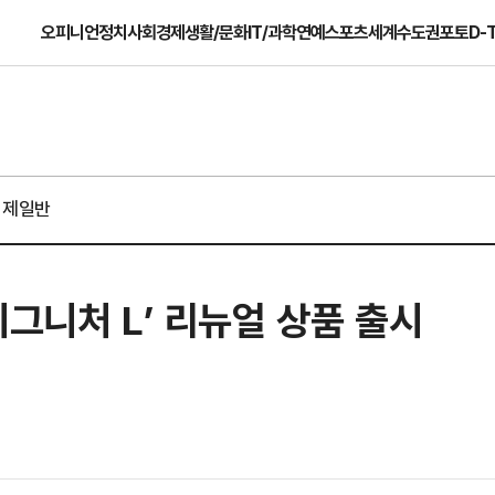
오피니언
정치
사회
경제
생활/문화
IT/과학
연예
스포츠
세계
수도권
포토
D-
경제일반
시그니처 L’ 리뉴얼 상품 출시