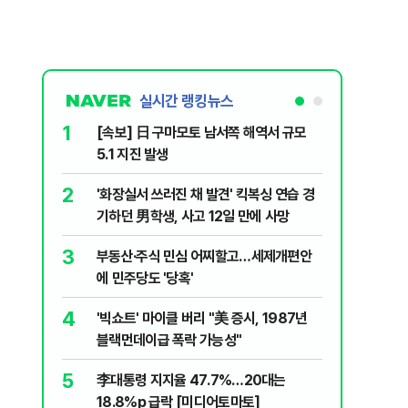
실시간 랭킹뉴스
1
6
[속보] 日 구마모토 남서쪽 해역서 규모
삼전닉스
5.1 지진 발생
금 1조원
2
7
'화장실서 쓰러진 채 발견' 킥복싱 연습 경
李대통령 
기하던 男학생, 사고 12일 만에 사망
음날 이어
3
8
부동산·주식 민심 어찌할고…세제개편안
검찰청에 
에 민주당도 '당혹'
처리하나요
4
9
'빅쇼트' 마이클 버리 "美 증시, 1987년
​"정청래
블랙먼데이급 폭락 가능성"
내부서 나
5
10
李대통령 지지율 47.7%…20대는
2030은
18.8%p 급락 [미디어토마토]
줄 알았나