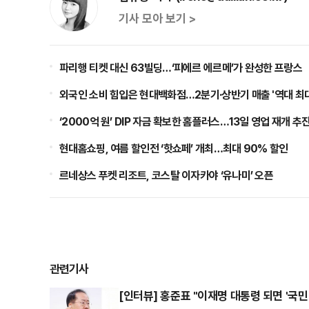
기사 모아 보기 >
파리행 티켓 대신 63빌딩…‘피에르 에르메’가 완성한 프랑스
외국인 소비 힘입은 현대백화점…2분기·상반기 매출 '역대 최대
‘2000억 원’ DIP 자금 확보한 홈플러스…13일 영업 재개 추
현대홈쇼핑, 여름 할인전 ‘핫쇼페’ 개최…최대 90% 할인
르네상스 푸켓 리조트, 코스탈 이자카야 ‘유나미’ 오픈
관련기사
[인터뷰] 홍준표 "이재명 대통령 되면 '국