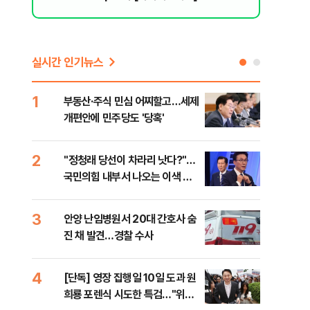
리 헬스]
실시간 인기뉴스
1
6
부동산·주식 민심 어찌할고…세제
긴 
개편안에 민주당도 '당혹'
체 
2
7
​"정청래 당선이 차라리 낫다?"…
경산
국민의힘 내부서 나오는 이색 셈
표 
법
3
8
안양 난임병원서 20대 간호사 숨
[코
진 채 발견…경찰 수사
역설
4
9
[단독] 영장 집행일 10일 도과 원
[속
희룡 포렌식 시도한 특검…"위법
27