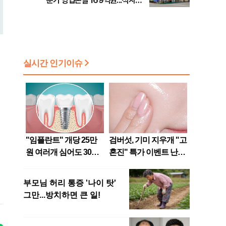
분기 영업손실 169억원...적자지
속