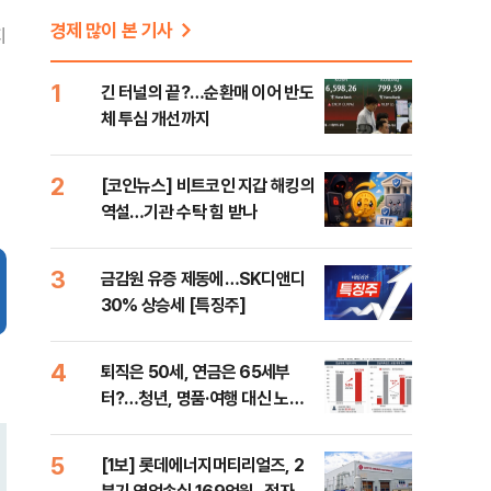
경제 많이 본 기사
지
1
긴 터널의 끝?…순환매 이어 반도
체 투심 개선까지
2
[코인뉴스] 비트코인 지갑 해킹의
역설…기관 수탁 힘 받나
3
금감원 유증 제동에…SK디앤디
30% 상승세 [특징주]
4
퇴직은 50세, 연금은 65세부
터?…청년, 명품·여행 대신 노후
준비 [Now 2.30]
5
[1보] 롯데에너지머티리얼즈, 2