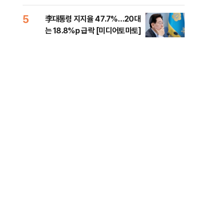
증거 수집" 지적
5
10
李대통령 지지율 47.7%…20대
퇴직
는 18.8%p 급락 [미디어토마토]
터?
준비 