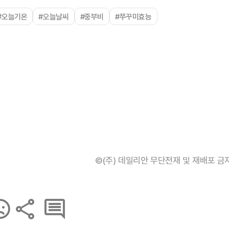
#오늘기온
#오늘날씨
#중부비
#쭈꾸미효능
©(주) 데일리안 무단전재 및 재배포 금