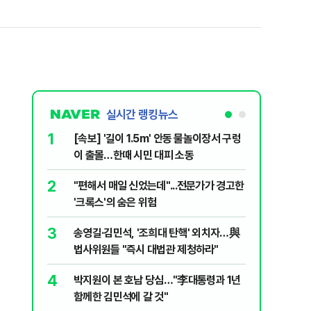
실시간 랭킹뉴스
1
6
[속보] '길이 1.5m' 안동 물놀이장서 구렁
'국장만 
이 출몰…한때 시민 대피 소동
'부글부글
2
7
"편해서 매일 신었는데"...전문가가 경고한
“우크라
'크록스'의 숨은 위험
유 3만t
3
8
송영길·김민석, '조희대 탄핵' 외치자…與
정청래 "
법사위원들 "즉시 대법관 제청하라"
민석 "자
4
9
박지원이 본 호남 당심…"李대통령과 1년
이란, 美
함께한 김민석에 갈 것"
즈 통행금