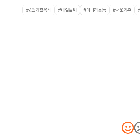
#4월제철음식
#내일날씨
#미나리효능
#서울기온