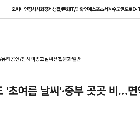
오피니언
정치
사회
경제
생활/문화
IT/과학
연예
스포츠
세계
수도권
포토
D-
/뷰티
공연/전시
책
종교
날씨
생활문화일반
도 '초여름 날씨'·중부 곳곳 비…