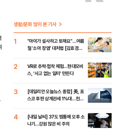
생활/문화 많이 본 기사
역
1
"아이가 설사하고 토해요"…여름
여
철 '소아 장염' 대처법 [김효경의
데일리 헬스]
2
VR로 추락·협착 체험…현대모비
스, ‘사고 없는 일터’ 만든다
3
[데일리안 오늘뉴스 종합] 美, 포
스코 후판 상계관세 1%대…천하
분
람, 의원 최초 논산훈련소 2박3일
'입소'
4
[내일 날씨] 37도 찜통에 오후 소
나기…강원 많은 비 주의