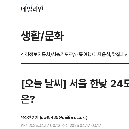
생활/문화
건강정보
자동차/시승기
도로/교통
여행/레저
음식/맛집
패션
[오늘 날씨] 서울 한낮 24
은?
유정선 기자 (dwt8485@dailian.co.kr)
입력 2025.04.17 00:12 수정 2025.04.17 00:17