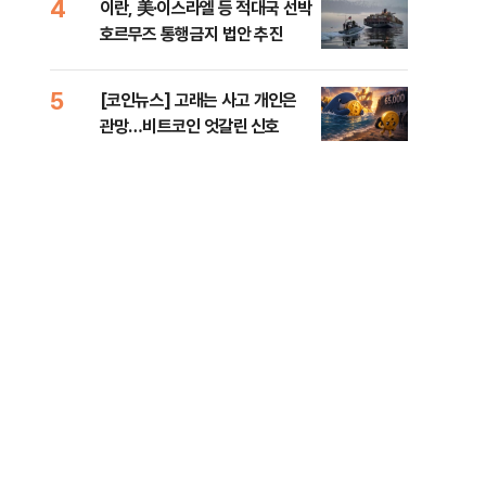
4
9
이란, 美·이스라엘 등 적대국 선박
[데
호르무즈 통행금지 법안 추진
켜진
오른
5
10
[코인뉴스] 고래는 사고 개인은
“우
관망…비트코인 엇갈린 신호
러…