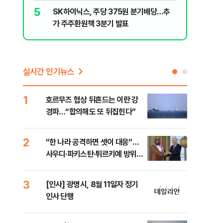
5
10
SK하이닉스, 주당 375원 분기배당…추
[데일리 
가 주주환원책 3분기 발표
민...홈
실시간 인기뉴스
1
6
호르무즈 협상 뒤흔드는 이란 강
美 
경파…“합의해도 또 뒤집힌다”
일자
2
7
“한 나라 공격하면 셋이 대응”…
"실
사우디·파키스탄·튀르키예 방위동
투협
맹 출범
분석
3
8
[인사] 광명시, 8월 11일자 정기
北 
인사 단행
미일
다”