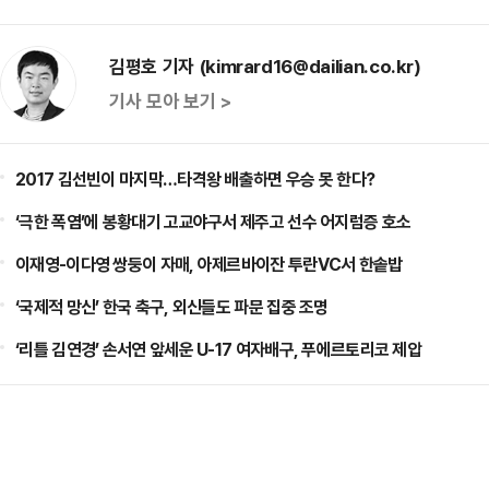
김평호 기자 (kimrard16@dailian.co.kr)
기사 모아 보기 >
2017 김선빈이 마지막…타격왕 배출하면 우승 못 한다?
‘극한 폭염’에 봉황대기 고교야구서 제주고 선수 어지럼증 호소
이재영-이다영 쌍둥이 자매, 아제르바이잔 투란VC서 한솥밥
‘국제적 망신’ 한국 축구, 외신들도 파문 집중 조명
‘리틀 김연경’ 손서연 앞세운 U-17 여자배구, 푸에르토리코 제압