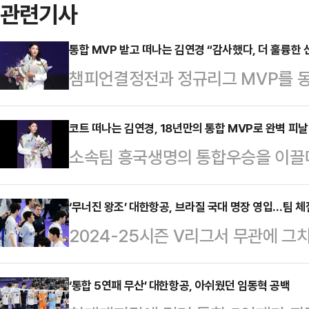
관련기사
통합 MVP 받고 떠나는 김연경 “감사했다, 더 훌륭한
챔피언결정전과 정규리그 MVP를 
김연경이 마지막 작별 인사를 남겼다
위스 그랜드호텔에서 열린 2024-2
코트 떠나는 김연경, 18년만의 통합 MVP로 완벽 
소속팀 흥국생명의 통합우승을 이끌며
지했다.지난 8일 막을 내린 정관장과
제’ 김연경이 18년 만에 통합 MVP
서 흥국생명의 우승을 이끌고 시리즈
대문구 스위스 그랜드호텔에서 열린 
‘무너진 왕조’ 대한항공, 브라질 국대 명장 영입…팀 체
정규리그 시상식에서도 만장일치로 M
2024-25시즌 V리그서 무관에 그
MVP를 차지했다.지난 8일 막을 내
만장일치 수상자는 여자부 이재영(18
앞두고 팀 체질 개선이 불가피할 전망
정전 5차전서 흥국생명의 우승을 이
2024-25시즌)…
부 챔피언결정전(5전 3선승제)에서
‘통합 5연패 무산’ 대한항공, 아쉬웠던 임동혁 공백
이어 열린 정규리그 시상식에서도 만