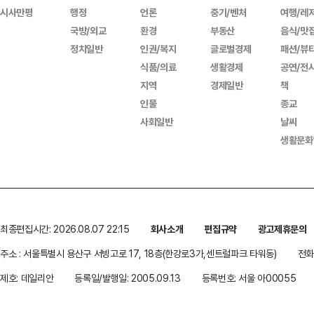
시사만평
행정
언론
중기/벤처
여행/레
국방/외교
환경
부동산
음식/맛
정치일반
인권/복지
글로벌경제
패션/뷰
식품/의료
생활경제
공연/전
지역
경제일반
책
인물
종교
사회일반
날씨
생활문화
최종편집시간: 2026.08.07 22:15
회사소개
편집규약
광고제휴문의
주소 : 서울특별시 용산구 서빙고로 17, 18층(한강로3가,센트럴파크 타워동)
전화 
제호: 데일리안
등록일/발행일: 2005.09.13
등록번호: 서울 아00055