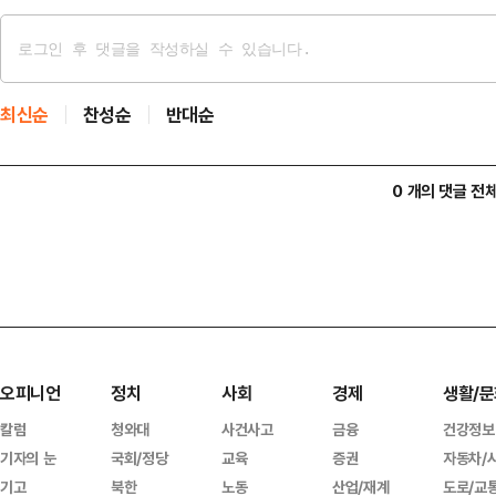
최신순
찬성순
반대순
0 개의 댓글 전
오피니언
정치
사회
경제
생활/문
칼럼
청와대
사건사고
금융
건강정보
기자의 눈
국회/정당
교육
증권
자동차/
기고
북한
노동
산업/재계
도로/교