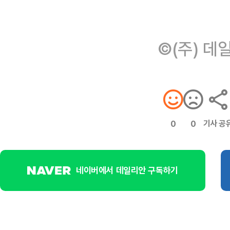
©(주) 데
기사 공
0
0
네이버에서 데일리안 구독하기