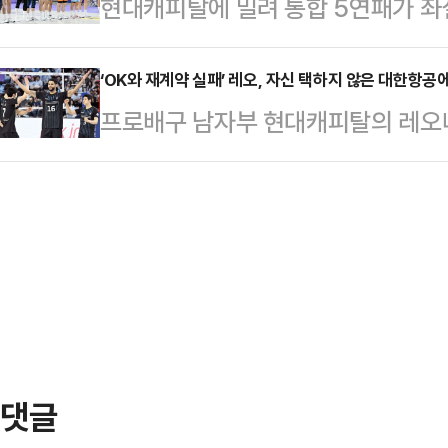
현대캐피탈에 밀려 통합 5연패가 좌
3연패를 당하며 우승을 내줬다.대한항
정규리그서 MVP 만장일치 수상자는 
무)의 공백이 유독 아쉬운 올 시즌
즌까지 V리그 최초 통합 4연패라는 
(2022-23시…
서 펼쳐진 ‘도드람 2024-25 V리
‘OK와 재계약 실패’ 레오, 자신 택하지 않은 대한항공
지만 외국인 선수가 자주 바뀌는 혼란
프로배구 남자부 현대캐피탈의 레오
차전에서 현대캐피탈에 세트스코어 1-3(
리그에서 3위까지 밀려났다.플레이
가 다시 한 번 V리그서 우승트로피
로 패했다.이로써 대한항공은 챔피언
전에 올랐지만 제대로 …
관에서 열린 '도드람 2024-25 V
패했다.대한항공은 2020-21시즌부
3차전서 19점으로 활약하며 현대캐피
4연패라는 대기록을 썼다.통합 5연패
20 18-25 25-19 25-23)로
역할을 했다.이날 경기서 19점을 뽑
투표 31표 중 23표를 얻어 8표에
전 …
댓글