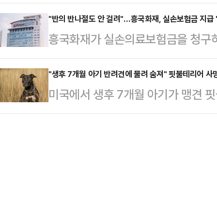
했다".제21대 대통령 선거에 출마한 
다. 한 예비후보의 대권가도 발판을
주당 원내…
홍준표 국민의힘 예비후보가 15일 
"반의 반나절도 안 걸려"…흥국화재, 실손보험금 지급 '
는 진 의원은 체육계 인사들의 목소
흥국화재가 실손의료보험금을 청구하
중은 웃음으로 가득찼고, 홍 후보 
위한 조직을 이끌 중책을 맡았다.한
하는 것으로 나타났다. 그 외 다른 
에 대한 자신감 만큼은 진짜였다.앞서
청년 조직을 책임지게 된…
을 수 있는 것으로 집계됐다.다만 
"생후 7개월 아기 반려견에 물려 숨져" 핏불테리어 사
"만에 하나 있을지 모르는 탄핵 대선
미국에서 생후 7개월 아기가 맹견 
급까지 평균 열흘가량 걸리는 것으로
난주까지 준비를 마쳤다. 충분히 검증
했다.13일(현지시간) 더선에 따르면
위해 보험금 지급에 서둘러야 된다는
예…
7개월 된 아이 엘리자 터너가 지난 
지난해 하반기 손보사들이 실손보험금
마리 중 한 마리에 물리는 사고가 
0.59일로 집계됐다.신속지급은 가입
이송됐지만 결국 사망했다. 경찰은 "
이내에 보험금을 지급하는 …
다"라며 "아이를 공격한 개가 어느
어머니 코플리는 페이스북에 "(개가 