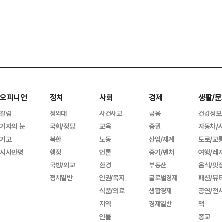
오피니언
정치
사회
경제
생활/문
칼럼
청와대
사건사고
금융
건강정보
기자의 눈
국회/정당
교육
증권
자동차/
기고
북한
노동
산업/재계
도로/교
시사만평
행정
언론
중기/벤처
여행/레
국방/외교
환경
부동산
음식/맛
정치일반
인권/복지
글로벌경제
패션/뷰
식품/의료
생활경제
공연/전
지역
경제일반
책
인물
종교