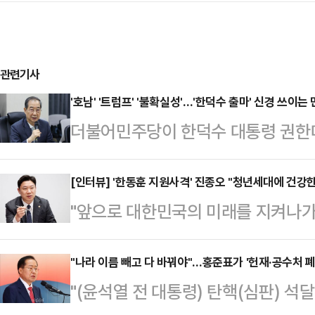
관련기사
'호남' '트럼프' '불확실성'…'한덕수 출마' 신경 쓰이는
더불어민주당이 한덕수 대통령 권한
일 민감하게 반응하고 있다. 현재 '
조기대선 역시 보수·진보 진영대결로 
[인터뷰] '한동훈 지원사격' 진종오 "청년세대에 건강
"앞으로 대한민국의 미래를 지켜나가
로 이재명 민주당 전 대표의 완승이
길잡이가 되고 싶습니다. 청년들에게
깔려있다는 해석이다.국민의힘을 중심
국가대표로 한때 세계를 제패했던 진종
"나라 이름 빼고 다 바꿔야"…홍준표가 '헌재·공수처 폐
운데, 한 대행은 '호남 출신' '트럼프
"(윤석열 전 대통령) 탄핵(심판) 석
통령선거를 무대로 한동훈 국민의힘 
점에서 민주당이 내심 긴장하는 상대