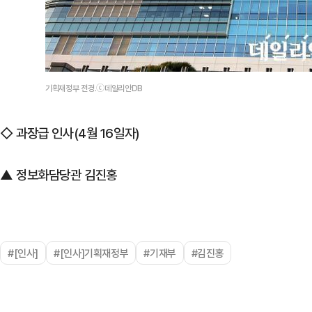
기획재정부 전경.ⓒ데일리안DB
◇ 과장급 인사(4월 16일자)
▲ 정보화담당관 김진홍
#[인사]
#[인사]기획재정부
#기재부
#김진홍