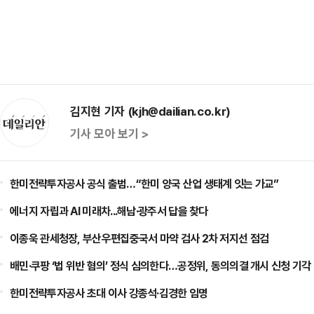
김지현 기자 (kjh@dailian.co.kr)
기사 모아 보기 >
한미전략투자공사 공식 출범…“한미 양국 산업 생태계 잇는 가교”
에너지 자립과 AI 미래차...해남·광주서 답을 찾다
이종욱 관세청장, 부산우편집중국서 마약 검사 2차 저지선 점검
배민·쿠팡 ‘법 위반 혐의’ 정식 심의한다…공정위, 동의의결 개시 신청 기각
한미전략투자공사 초대 이사 강종석·김경한 임명