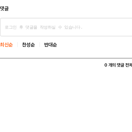
다"라며…
댓글
최신순
찬성순
반대순
0 개의 댓글 전