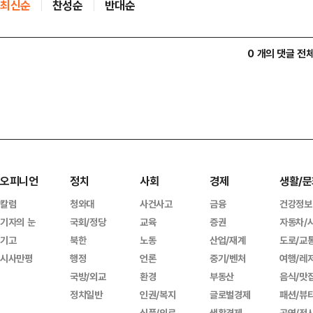
최신순
찬성순
반대순
0 개의 댓글 전
오피니언
정치
사회
경제
생활/문
칼럼
청와대
사건사고
금융
건강정보
기자의 눈
국회/정당
교육
증권
자동차/
기고
북한
노동
산업/재계
도로/교
시사만평
행정
언론
중기/벤처
여행/레
국방/외교
환경
부동산
음식/맛
정치일반
인권/복지
글로벌경제
패션/뷰
식품/의료
생활경제
공연/전