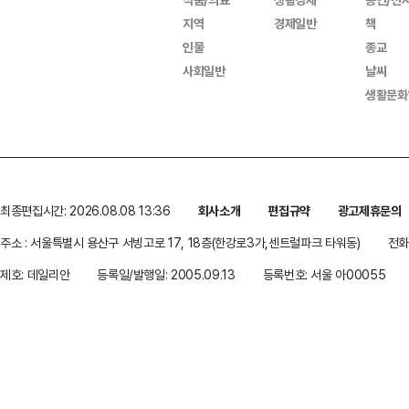
지역
경제일반
책
인물
종교
사회일반
날씨
생활문화
최종편집시간: 2026.08.08 13:36
회사소개
편집규약
광고제휴문의
주소 : 서울특별시 용산구 서빙고로 17, 18층(한강로3가,센트럴파크 타워동)
전화 
제호: 데일리안
등록일/발행일: 2005.09.13
등록번호: 서울 아00055