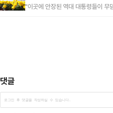
"이곳에 안장된 역대 대통령들이 무덤
약속하며 청년 비중이 큰 중도층 마
난주까지 준비를 마쳤다. 충분히 검증
금 시대'의 정치인들에게 무슨 말씀을
지지율 1위를 유지했던 김 예비후보
예…
전 대통령 탄핵으로 치러지는 6·3 
자리를 굳히기 위해 보수·중도 구애
각 정당 대선 주자들의 전직 대통령 
보는 15일 서울 마포구 박정희대통령
쓰여진 '통합'의 다짐과 '책임'이란 
겼다. 그는 "박 전 대통…
승하겠다, 무엇을 이루겠다는데 이
들의 전직 대통령 묘역 참배가 잦은
내 제1…
댓글