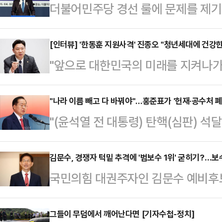
더불어민주당 경선 룰에 문제를 제기
의원 측이 "민주당 경선 거부 후 모
민하고 있다"고 밝혔다.16일 오전 
[인터뷰] '한동훈 지원사격' 진종오 "청년세대에 건강
"앞으로 대한민국의 미래를 지켜나가
에게 보낸 메시지에서 "곧 참모들과
길잡이가 되고 싶습니다. 청년들에게
을까 싶다"며 이같이 말했다.백 대
국가대표로 한때 세계를 제패했던 진종
"나라 이름 빼고 다 바꿔야"…홍준표가 '헌재·공수처 폐
모든 경우의 수를 펼쳐놓고 자유롭게
"(윤석열 전 대통령) 탄핵(심판) 석
통령선거를 무대로 한동훈 국민의힘 
를 통해 주말쯤에는 결론이 나지 않
했다".제21대 대통령 선거에 출마한 
다. 한 예비후보의 대권가도 발판을
'제3지대 빅…
홍준표 국민의힘 예비후보가 15일 
김문수, 경쟁자 턱밑 추격에 '범보수 1위' 굳히기?…
는 진 의원은 체육계 인사들의 목소
국민의힘 대권주자인 김문수 예비후
중은 웃음으로 가득찼고, 홍 후보 
위한 조직을 이끌 중책을 맡았다.한
를 이어가고 있다. 박정희 전 대통령
에 대한 자신감 만큼은 진짜였다.앞서
청년 조직을 책임지게 된…
화를 주장하는 등 보수적인 가치관을
그들이 무덤에서 깨어난다면 [기자수첩-정치]
"만에 하나 있을지 모르는 탄핵 대선