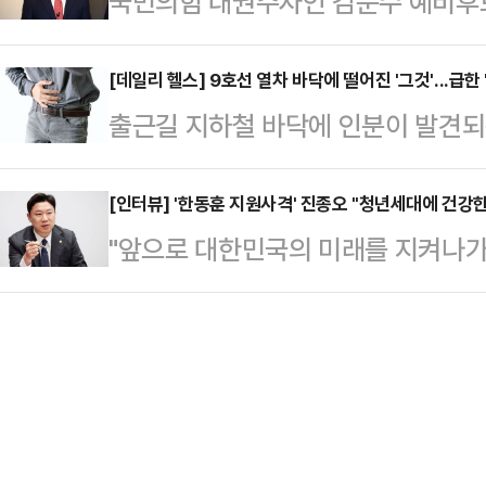
국민의힘 대권주자인 김문수 예비후
중은 웃음으로 가득찼고, 홍 후보 
점에서 민주당이 내심 긴장하는 상대
를 이어가고 있다. 박정희 전 대통령
에 대한 자신감 만큼은 진짜였다.앞서
주당 원내…
화를 주장하는 등 보수적인 가치관을
[데일리 헬스] 9호선 열차 바닥에 떨어진 '그것'...급한 
"만에 하나 있을지 모르는 탄핵 대선
출근길 지하철 바닥에 인분이 발견되
약속하며 청년 비중이 큰 중도층 마
난주까지 준비를 마쳤다. 충분히 검증
싸지만 이처럼 당황스러운 시간과 장
지지율 1위를 유지했던 김 예비후보
예…
급하게 변을 보고 싶을 때 참을 수 
[인터뷰] '한동훈 지원사격' 진종오 "청년세대에 건강
자리를 굳히기 위해 보수·중도 구애
"앞으로 대한민국의 미래를 지켜나가
수 있다.15일 오전 서울 지하철 9
보는 15일 서울 마포구 박정희대통령
길잡이가 되고 싶습니다. 청년들에게
울시메트로 9호선에 따르면 이날 오전
겼다. 그는 "박 전 대통…
국가대표로 한때 세계를 제패했던 진종
이 있는 것 같다'는 민원이 12차례
통령선거를 무대로 한동훈 국민의힘 
한 결과 열차 두 번째 칸 바닥에서 
다. 한 예비후보의 대권가도 발판을
의견도 있…
는 진 의원은 체육계 인사들의 목소