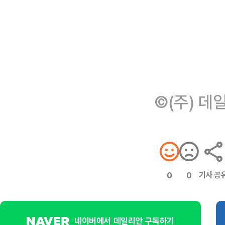
©(주) 데
기사 공
0
0
네이버에서 데일리안 구독하기