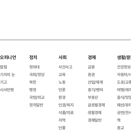
오피니언
정치
사회
경제
생활/문
칼럼
청와대
사건사고
금융
건강정보
기자의 눈
국회/정당
교육
증권
자동차/
기고
북한
노동
산업/재계
도로/교
시사만평
행정
언론
중기/벤처
여행/레
국방/외교
환경
부동산
음식/맛
정치일반
인권/복지
글로벌경제
패션/뷰
식품/의료
생활경제
공연/전
지역
경제일반
책
인물
종교