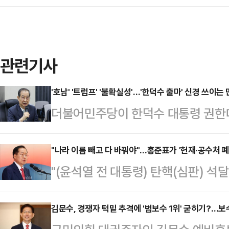
관련기사
'호남' '트럼프' '불확실성'…'한덕수 출마' 신경 쓰이는
더불어민주당이 한덕수 대통령 권한
일 민감하게 반응하고 있다. 현재 '
조기대선 역시 보수·진보 진영대결로 
"나라 이름 빼고 다 바꿔야"…홍준표가 '헌재·공수처 폐
"(윤석열 전 대통령) 탄핵(심판) 석
로 이재명 민주당 전 대표의 완승이
했다".제21대 대통령 선거에 출마한 
깔려있다는 해석이다.국민의힘을 중심
홍준표 국민의힘 예비후보가 15일 
김문수, 경쟁자 턱밑 추격에 '범보수 1위' 굳히기?…
운데, 한 대행은 '호남 출신' '트럼프