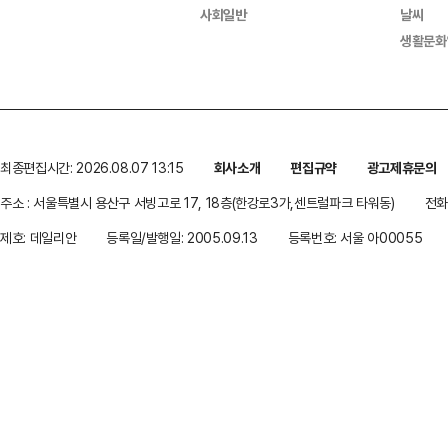
사회일반
날씨
생활문화
최종편집시간: 2026.08.07 13:15
회사소개
편집규약
광고제휴문의
주소 : 서울특별시 용산구 서빙고로 17, 18층(한강로3가,센트럴파크 타워동)
전화 
제호: 데일리안
등록일/발행일: 2005.09.13
등록번호: 서울 아00055