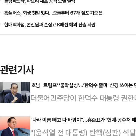
롤링파스타, 파브리 셰프 공식 모델 발탁
홈플러스, 회생 첫발 뗐다…오늘부터 67개 점포 가오픈
현대백화점, 콘진원과 손잡고 K패션 해외 진출 지원
관련기사
'호남' '트럼프' '불확실성'…'한덕수 출마' 신경 쓰이는
더불어민주당이 한덕수 대통령 권한
일 민감하게 반응하고 있다. 현재 '
조기대선 역시 보수·진보 진영대결로 
"나라 이름 빼고 다 바꿔야"…홍준표가 '헌재·공수처 폐
"(윤석열 전 대통령) 탄핵(심판) 석
로 이재명 민주당 전 대표의 완승이