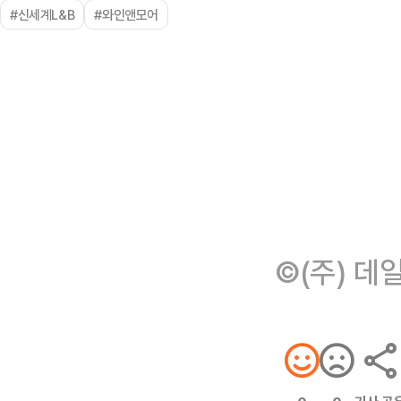
#신세계L&B
#와인앤모어
©(주) 데