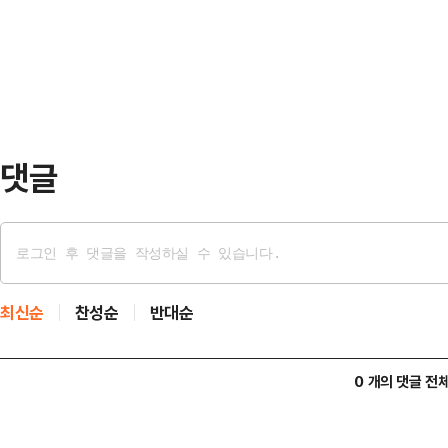
시력 저하 등 다행히 다른 증상은 
다.16일 부동산 업계에 따르면 공시
확인한 결과, 이는 …
면서 향후 서울 등 수도권 중심으로 
오고 있다.공시가격 현실화율은 지난 
69.0% 수준으로 …
댓글
최신순
찬성순
반대순
0 개의 댓글 전