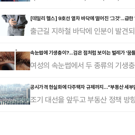
했다".제21대 대통령 선거에 출마한 
깔려있다는 해석이다.국민의힘을 중심
홍준표 국민의힘 예비후보가 15일 
[데일리 헬스] 9호선 열차 바닥에 떨어진 '그것'...급한 
운데, 한 대행은 '호남 출신' '트럼프
출근길 지하철 바닥에 인분이 발견되
중은 웃음으로 가득찼고, 홍 후보 
점에서 민주당이 내심 긴장하는 상대
싸지만 이처럼 당황스러운 시간과 장
에 대한 자신감 만큼은 진짜였다.앞서
주당 원내…
급하게 변을 보고 싶을 때 참을 수 
속눈썹에 기생충이?...검은 점처럼 보이는 벌레가 ‘꿈
"만에 하나 있을지 모르는 탄핵 대선
여성의 속눈썹에서 두 종류의 기생충
수 있다.15일 오전 서울 지하철 9
난주까지 준비를 마쳤다. 충분히 검증
중국 항저우 절강대학교 안과 의료진에
울시메트로 9호선에 따르면 이날 오전
예…
한 가려움증과 함께 검은 분비물이 
공시가격 현실화에 다주택자 규제까지…“부동산 세부
이 있는 것 같다'는 민원이 12차례
조기 대선을 앞두고 부동산 정책 방
되자 A씨는 병원을 찾았고, 의료진
한 결과 열차 두 번째 칸 바닥에서 
세금 부담이 커질 가능성이 점쳐진다
수십 마리의 살아있는 벌레가 발견됐
의견도 있…
윤석열 정부에서 추진해 오던 세제 
눈썹에 달라붙어 고정돼 있었다.눈꺼
대선 결과에 따라 다주택자 규제가 