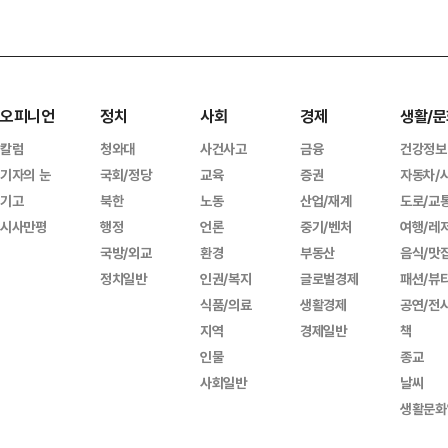
오피니언
정치
사회
경제
생활/문
칼럼
청와대
사건사고
금융
건강정보
기자의 눈
국회/정당
교육
증권
자동차/
기고
북한
노동
산업/재계
도로/교
시사만평
행정
언론
중기/벤처
여행/레
국방/외교
환경
부동산
음식/맛
정치일반
인권/복지
글로벌경제
패션/뷰
식품/의료
생활경제
공연/전
지역
경제일반
책
인물
종교
사회일반
날씨
생활문화