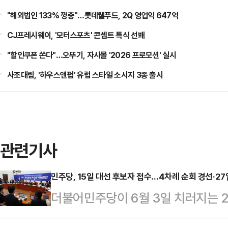
"해외법인 133% 껑충"…롯데웰푸드, 2Q 영업익 647억
CJ프레시웨이, '모터스포츠' 콘셉트 특식 선봬
"할인쿠폰 쏜다"…오뚜기, 자사몰 '2026 프로모션' 실시
사조대림, '하우스앤펍' 유럽 스타일 소시지 3종 출시
관련기사
민주당, 15일 대선 후보자 접수…4차례 순회 경선·27
더불어민주당이 6월 3일 치러지는 2
순회 경선을 오는 16일부터 실시한다