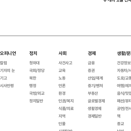
오피니언
정치
사회
경제
생활/문
칼럼
청와대
사건사고
금융
건강정보
기자의 눈
국회/정당
교육
증권
자동차/
기고
북한
노동
산업/재계
도로/교
시사만평
행정
언론
중기/벤처
여행/레
국방/외교
환경
부동산
음식/맛
정치일반
인권/복지
글로벌경제
패션/뷰
식품/의료
생활경제
공연/전
지역
경제일반
책
인물
종교