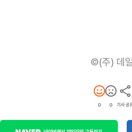
©(주) 데
기사 공
0
0
네이버에서 데일리안 구독하기