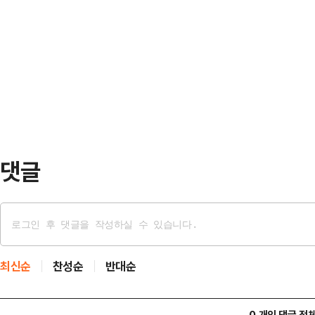
내란 종식은 양자택일의 문제가 아니
보이나"라며 "자신들이 배출한 대통
는 7일 페이스북에 "내란 수습을 
없었다는 듯 대선 승리를 다짐하는 이
다"며 "대한민국을 새롭게 출발시킬
통령이 헌재로부터 파…
이 대표는 이날 오전 국회에서 열린
식이 먼저"라며 "지금은 개헌도 더 
괴를 막는 것이 더 중요…
댓글
최신순
찬성순
반대순
0 개의 댓글 전