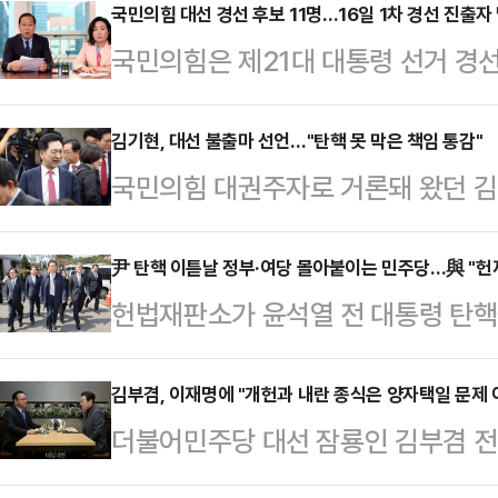
위한 권역별 순회 경선을 오는 16일부
국민의힘 대선 경선 후보 11명…16일 1차 경선 진출자
국민의힘은 제21대 대통령 선거 경선
실시하기로 했다고 박범계 선거관리
밝혔다.이날 국민의힘에 따르면, 경
이날 선관위에 앞서 중앙위를 열고 
현씨 △김문수 전 고용노동부 장관 
김기현, 대선 불출마 선언…"탄핵 못 막은 책임 통감"
50%로 대선 후보를 선출하는 '국
국민의힘 대권주자로 거론돼 왔던 김
국민의힘 의원 △안철수 국민의힘 의
전국 4개 권역을 순회경선한 뒤, 후
다.김기현 의원은 10일 페이스북에 
역시장 △이철우 경북도지사 △정일
50%를 합산해…
는다"고 말했다.그는 "부적절한 계엄
尹 탄핵 이튿날 정부·여당 몰아붙이는 민주당…與 "헌재
동훈 국민의힘 전 대표 △홍준표 전
헌법재판소가 윤석열 전 대통령 탄핵
대통령을 우리 손으로 끌어내는 부끄
덕수 대통령 권한대행 국무총리는 국
·여당을 상대로 "뻔뻔함이 놀랍다"며
는 신념에 따라 수많은 애국시민들과
민의힘은 지난 14일부터 이틀 간 …
아붙였다. 국민의힘은 "헌법재판소가
김부겸, 이재명에 "개헌과 내란 종식은 양자택일 문제 
어 "하지만 결국 대통령 탄핵을 막아
더불어민주당 대선 잠룡인 김부겸 전
지적을 맞받았다.조승래 더불어민주당
통감하며 자숙과 성찰의 시간을 가지려
하며 정치권의 쟁점인 개헌에 거부 
해 "파면된 내란 수괴 만나 대선 승
령 탄핵을 막아내…