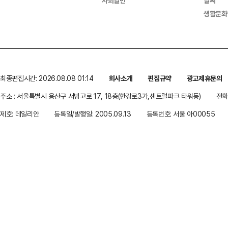
사회일반
날씨
생활문화
최종편집시간: 2026.08.08 01:14
회사소개
편집규약
광고제휴문의
주소 : 서울특별시 용산구 서빙고로 17, 18층(한강로3가,센트럴파크 타워동)
전화 
제호: 데일리안
등록일/발행일: 2005.09.13
등록번호: 서울 아00055