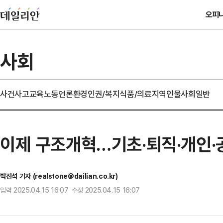
오피
사회
사건사고
교육
노동
언론
환경
인권/복지
식품/의료
지역
인물
사회일반
이제 구조개혁…기초·퇴직·개인·
박진석 기자 (realstone@dailian.co.kr)
입력 2025.04.15 16:07 수정 2025.04.15 16:07