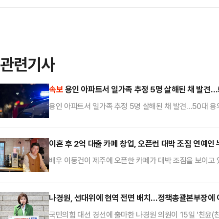
관련기사
속보
용인 아파트서 일가족 추정 5명 살해된 채 발견…
용인 아파트서 일가족 추정 5명 살해된 채 발견…50대 용
이혼 후 2억 대출 카페 창업, 오픈런 대박 조짐 연예인
배우 이동건이 제주에 오픈한 카페가 대박 조짐을 보이고 
(SNS) 계정에 “오픈 첫날부터 오픈런으로 웨이팅이 있을
과 여유를 선물하는 공간이다. 골목을 따라 들어오시면 
로 언제든 쉼이 필요하실 때 찾으실 수 있도록 기다리고 
나경원, 선대위에 현역 전면 배치…정책총괄본부장에 
개조해 만든 이색적인 카페 전경이 담겼다. 연못과 다양한
국민의힘 대선 경선에 출마한 나경원 의원이 15일 '친윤(