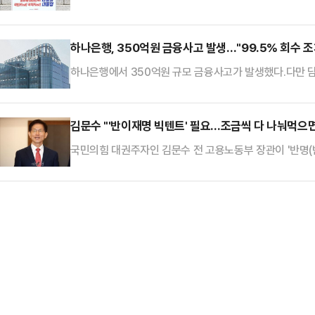
경원 캠프에 따르면, 나 의원은 이날 정책총괄본부장에 
는 재선의 강승규 의원(충남 홍성군예산군), 조직총괄본
영입했다.또 국방안보위원장은 임종득 의원(경북 영주시영양
하나은행, 350억원 금융사고 발생…"99.5% 회수 조
윤계로 분류된다.나 의원은 캠프 주요 보직에 원외 인사도
하나은행에서 350억원 규모 금융사고가 발생했다.다만 담
가량에 그칠 전망이다.15일 금융권에 따르면 하나은행은 
날 공시했다.사고 발생일은 지난해 4월30일이며, 손실 
산 구입을 위한 잔금대출을 받기 위해 은행에 제출했던 
김문수 "'반이재명 빅텐트' 필요…조금씩 다 나눠먹으면
"기한의 이익상실 조치와 함께 담보물 매각 등을 통해 99
국민의힘 대권주자인 김문수 전 고용노동부 장관이 '반명(
15일 서울 마포구 박정희대통령기념관에서 유승민 국민의힘
관련해 "이재명 후보를 이기기 위해서는 어떻게든 힘을 합
고 보는 것이냐'는 질문에 김 전 장관은 "그렇다"며 "조
냐"고 반문했다.최근 대선 불출마를 결정한 오세훈 서울