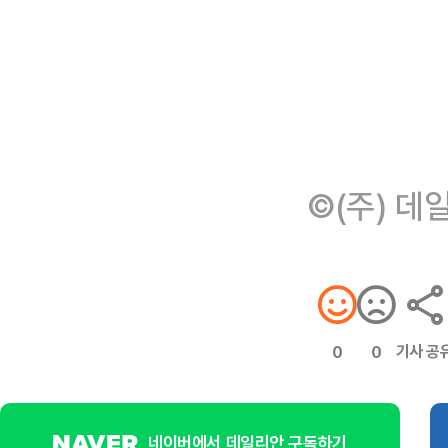
©(주) 데
기사 공
0
0
네이버에서 데일리안 구독하기