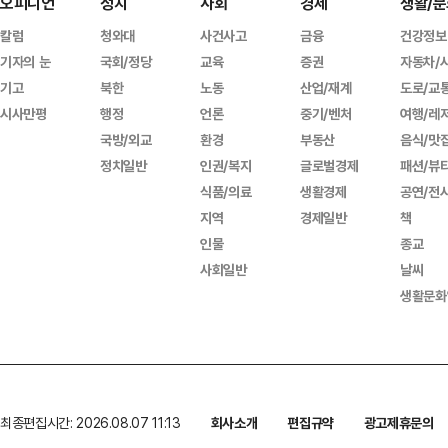
오피니언
정치
사회
경제
생활/문
칼럼
청와대
사건사고
금융
건강정보
기자의 눈
국회/정당
교육
증권
자동차/
기고
북한
노동
산업/재계
도로/교
시사만평
행정
언론
중기/벤처
여행/레
국방/외교
환경
부동산
음식/맛
정치일반
인권/복지
글로벌경제
패션/뷰
식품/의료
생활경제
공연/전
지역
경제일반
책
인물
종교
사회일반
날씨
생활문화
최종편집시간: 2026.08.07 11:13
회사소개
편집규약
광고제휴문의