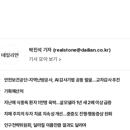
박진석 기자 (realstone@dailian.co.kr)
기사 모아 보기 >
안전보건공단-지역난방공사, AI 감사기법 공동 발굴…교차감사 추진
기획예산처
지난해 식중독 환자 1만명 육박…살모넬라 1년 새 2배 이상 급증
치매 주치의 두자 치료 지속성 개선…중증도 진행·행동증상 완화
인구전략위원회, 달라질 이름만큼 결과도 달라야