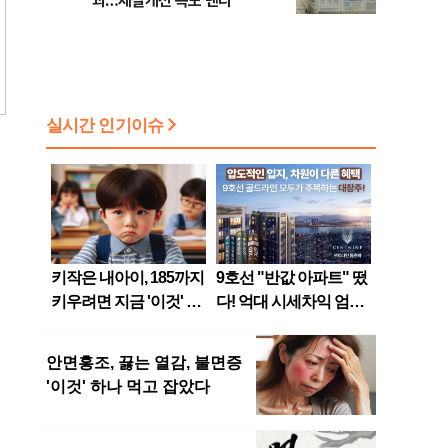
괴…체질개선 속도 낸다