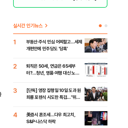
실시간 인기뉴스
1
6
부동산·주식 민심 어찌할고…세제
안양
개편안에 민주당도 '당혹'
진 
2
7
퇴직은 50세, 연금은 65세부
국내
터?…청년, 명품·여행 대신 노후
코스
준비 [Now 2.30]
3
8
[단독] 영장 집행일 10일 도과 원
[전
자
희룡 포렌식 시도한 특검…"위법
재인
증거 수집" 지적
안"
4
9
美증시 혼조세…다우 최고치,
보험
S&P·나스닥 하락
괴…