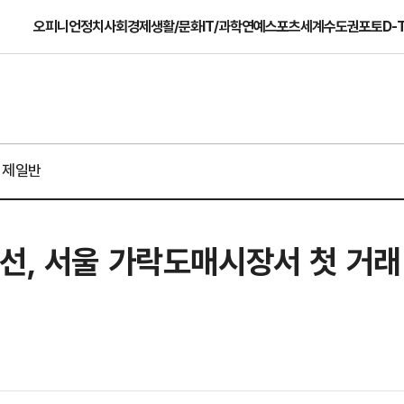
오피니언
정치
사회
경제
생활/문화
IT/과학
연예
스포츠
세계
수도권
포토
D-
경제일반
선, 서울 가락도매시장서 첫 거래