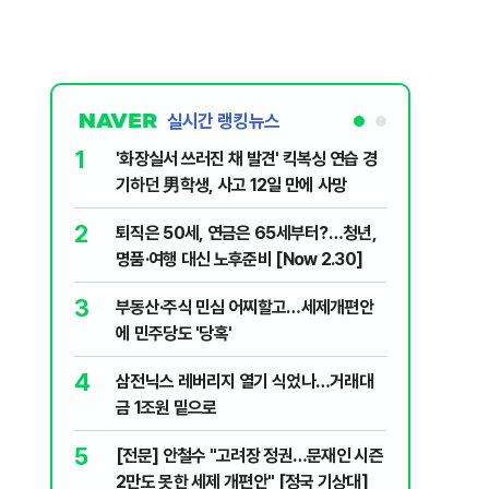
실시간 랭킹뉴스
1
6
'화장실서 쓰러진 채 발견' 킥복싱 연습 경
[속보] 
기하던 男학생, 사고 12일 만에 사망
원…전년
2
7
퇴직은 50세, 연금은 65세부터?…청년,
​"정청래
명품·여행 대신 노후준비 [Now 2.30]
내부서 나
3
8
부동산·주식 민심 어찌할고…세제개편안
꿈쩍 않는
에 민주당도 '당혹'
간다
4
9
삼전닉스 레버리지 열기 식었나…거래대
2030은
금 1조원 밑으로
줄 알았나
리 헬스]
5
10
[전문] 안철수 "고려장 정권…문재인 시즌
“길거리 
2만도 못한 세제 개편안" [정국 기상대]
세입자 ‘발