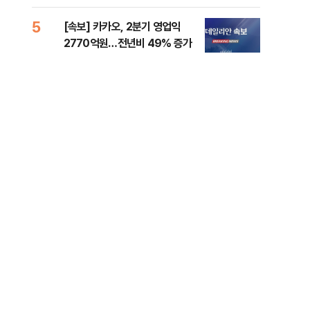
5
10
[속보] 카카오, 2분기 영업익
경산
2770억원…전년비 49% 증가
표 