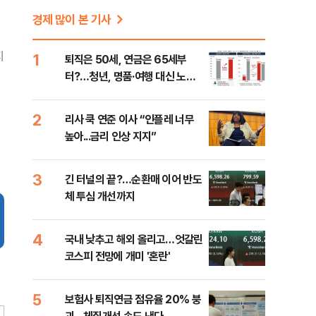
경제 많이 본 기사
지
1
퇴직은 50세, 연금은 65세부
터?…청년, 명품·여행 대신 노후
준비 [Now 2.30]
2
리사 쿡 연준 이사 “인플레 너무
높아...금리 인상 지지”
3
긴 터널의 끝?…순환매 이어 반도
체 투심 개선까지
4
국내 낮추고 해외 올리고…엇갈린
코스피 전망에 개미 '혼란'
5
보험사 퇴직연금 점유율 20% 붕