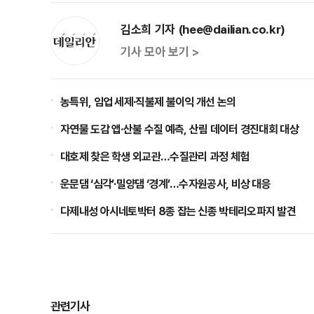
김소희 기자 (hee@dailian.co.kr)
기사 모아 보기 >
농특위, 임업 세제·직불제 불이익 개선 논의
자연물 도감 앱·산불 수질 예측, 산림 데이터 경진대회 대상
대호제 찾은 학생 외교관…수질관리 과정 체험
운문댐 ‘심각’·밀양댐 ‘경계’…수자원공사, 비상 대응
다제내성 아시네토박터 8종 잡는 신종 박테리오파지 발견
관련기사