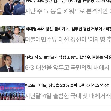
'한덕수 의식했나' 김문수, 'TK 거점' 안동 방문…지지
지난 주 '노동'을 키워드로 본격적인
장관이 이번 주는 전통적인 보수 텃밭
덕수 차출론' 급부상으로 흔들리는 
'어대명 추대 경선' 굳히기?…김두관 경선 거부에 3파전
더불어민주당 대선 경선이 '이재명 
것이라는 해석이 나온다.김문수 전 
일각의 우려가 현실화되는 모양새다.
회관에 위치한 성균관유도회 경북본부
있다고 예고했던 김두관 전 의원은 '
"필요 시 또 트럼프와 직접 소통"…한덕수, 불붙는 '차
를 나눴다. 이후 목성동 주교좌성당
6·3 대선을 앞두고 국민의힘 내에
선 레이스는 김두관 전 의원의 이탈,
뒤퐁) 주교 장례 미사에 참석해 천
마를 요구하는 목소리가 점차 커지고 
총장의 불출마로 이재명 전 대표의 독
다. 두봉 주교는 6·2…
럼프 행정부의 관세 부과로 시작된 
넥스트레이드, 점유율 22% 돌파…한국거래소 ‘긴장’
도 대선 후보를 내지 않기로 했다.1
지난달 4일 출범한 국내 첫 대체거
러냈다.한 대행은 14일 정부서울청
선 후보 경선 방식을 '권리당원 투표 
확대하고 있다. 한국거래소가 독점해
로벌 통상 전쟁은 지금 우리가 어떻
박찬…