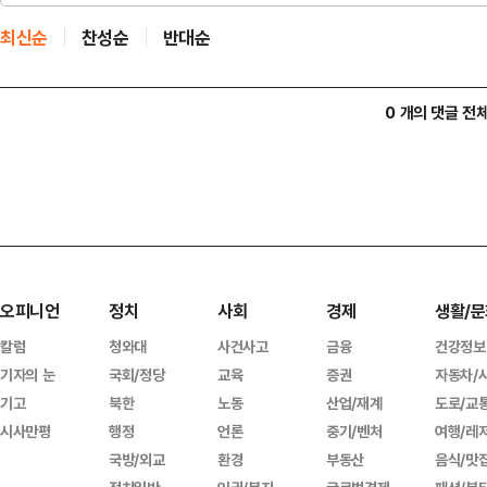
최신순
찬성순
반대순
0 개의 댓글 전
오피니언
정치
사회
경제
생활/문
칼럼
청와대
사건사고
금융
건강정보
기자의 눈
국회/정당
교육
증권
자동차/
기고
북한
노동
산업/재계
도로/교
시사만평
행정
언론
중기/벤처
여행/레
국방/외교
환경
부동산
음식/맛