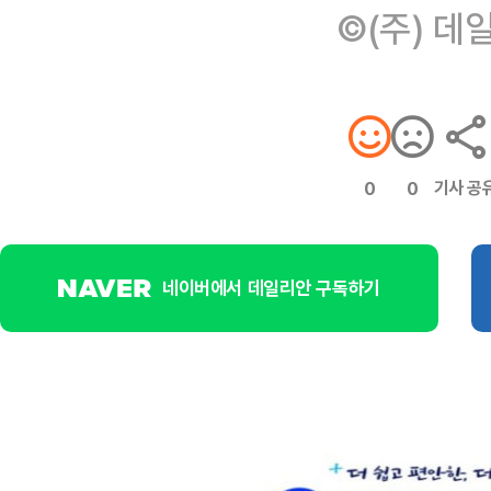
©(주) 데
기사 공
0
0
네이버에서 데일리안 구독하기