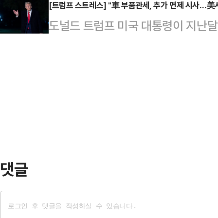
체제로 전환된 가운데 한국거래소의 
[트럼프 스트레스] "車 부품관세, 추가 면제 시사…美
개선하고, 무역 대국 대한민국의 수출
도널드 트럼프 미국 대통령이 지난달
이드에 따르면 전일(14일) 기준 넥
될 수 있을 것"이라며 "그간의 통상
관세를 면제할 수 있음을 시사했다.
억원으로 집계됐다. 같은날 한국거래
활용하여 국무…
일(현지시간) 워싱턴DC 백악관 집
넥스트레이드의 점유율이 출범 한 달 
령과 회담한 뒤 공동 기자회견을 열고
레이드는 3월 4일 출범 이후 거래
가를 검토하고 있다”고 말했다.현장
들었다는 평가를 받는…
고 있는 제품이 있는가’라고 묻자 그
시코에서 생산되던 부품을 미국에서 
게 시간이 더 필요할 것…
댓글