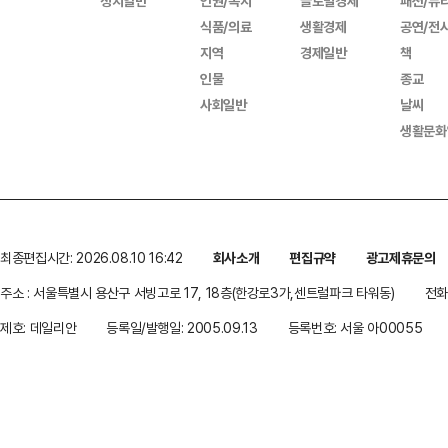
정치일반
인권/복지
글로벌경제
패션/뷰
식품/의료
생활경제
공연/전
지역
경제일반
책
인물
종교
사회일반
날씨
생활문화
최종편집시간: 2026.08.10 16:42
회사소개
편집규약
광고제휴문의
주소 : 서울특별시 용산구 서빙고로 17, 18층(한강로3가,센트럴파크 타워동)
전화 
제호: 데일리안
등록일/발행일: 2005.09.13
등록번호: 서울 아00055