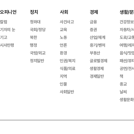
오피니언
정치
사회
경제
생활/문
칼럼
청와대
사건사고
금융
건강정보
기자의 눈
국회/정당
교육
증권
자동차/
기고
북한
노동
산업/재계
도로/교
시사만평
행정
언론
중기/벤처
여행/레
국방/외교
환경
부동산
음식/맛
정치일반
인권/복지
글로벌경제
패션/뷰
식품/의료
생활경제
공연/전
지역
경제일반
책
인물
종교
사회일반
날씨
생활문화