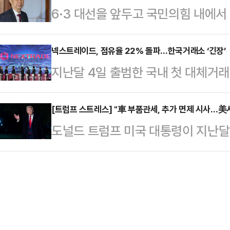
6·3 대선을 앞두고 국민의힘 내에
선 레이스는 김두관 전 의원의 이탈,
뒤퐁) 주교 장례 미사에 참석해 천
마를 요구하는 목소리가 점차 커지고 
총장의 불출마로 이재명 전 대표의 독
다. 두봉 주교는 6·2…
럼프 행정부의 관세 부과로 시작된 
넥스트레이드, 점유율 22% 돌파…한국거래소 ‘긴장’
도 대선 후보를 내지 않기로 했다.1
지난달 4일 출범한 국내 첫 대체거
러냈다.한 대행은 14일 정부서울청
선 후보 경선 방식을 '권리당원 투표 
확대하고 있다. 한국거래소가 독점해
로벌 통상 전쟁은 지금 우리가 어떻
박찬…
체제로 전환된 가운데 한국거래소의 
[트럼프 스트레스] "車 부품관세, 추가 면제 시사…美
개선하고, 무역 대국 대한민국의 수출
도널드 트럼프 미국 대통령이 지난달
이드에 따르면 전일(14일) 기준 넥
될 수 있을 것"이라며 "그간의 통상
관세를 면제할 수 있음을 시사했다.
억원으로 집계됐다. 같은날 한국거래
활용하여 국무…
일(현지시간) 워싱턴DC 백악관 집
넥스트레이드의 점유율이 출범 한 달 
령과 회담한 뒤 공동 기자회견을 열고
레이드는 3월 4일 출범 이후 거래
가를 검토하고 있다”고 말했다.현장
들었다는 평가를 받는…