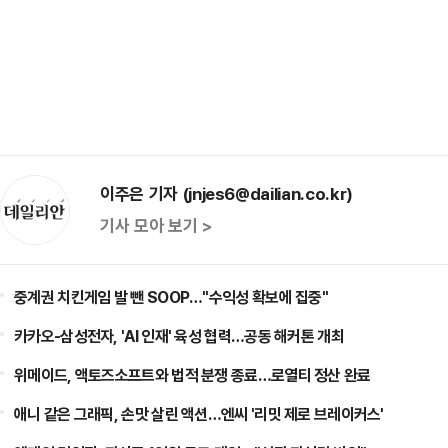
이주은 기자 (jnjes6@dailian.co.kr)
기사 모아 보기 >
중계권 치킨게임 발 뺀 SOOP…"수익성 확보에 집중"
카카오-삼성전자, 'AI 인재' 육성 협력…공동 해커톤 개최
위메이드, 액토즈소프트와 법적 분쟁 종료…로열티 정산 완료
애니 같은 그래픽, 손맛 살린 액션…엔씨 '리밋 제로 브레이커스'