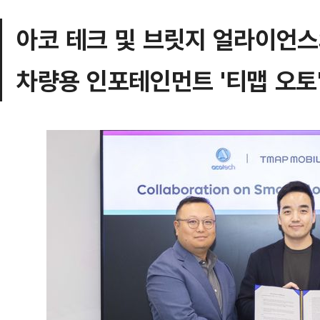
아코 테크 및 브릿지 얼라이언스
차량용 인포테인먼트 '티맵 오토