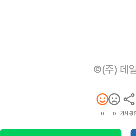
©(주) 데
기사 공
0
0