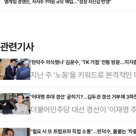
엠게임 경영진, 자사주 1억원 규모 매입…"성장 자신감 반영"
관련기사
'한덕수 의식했나' 김문수, 'TK 거점' 안동 방문…지지
지난 주 '노동'을 키워드로 본격적인
장관이 이번 주는 전통적인 보수 텃밭
덕수 차출론' 급부상으로 흔들리는 
'어대명 추대 경선' 굳히기?…김두관 경선 거부에 3파전
더불어민주당 대선 경선이 '이재명 
것이라는 해석이 나온다.김문수 전 
일각의 우려가 현실화되는 모양새다.
회관에 위치한 성균관유도회 경북본부
있다고 예고했던 김두관 전 의원은 '
"필요 시 또 트럼프와 직접 소통"…한덕수, 불붙는 '차
를 나눴다. 이후 목성동 주교좌성당