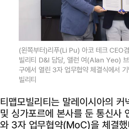
(왼쪽부터)리푸(Li Pu) 아코 테크 CE
빌리티 D&I 담당, 앨런 여(Alan Yeo
구에서 열린 3자 업무협약 체결식에서 
빌리티
티맵모빌리티는 말레이시아의 커넥
및 싱가포르에 본사를 둔 통신사
와 3자 업무협약(MoC)을 체결했