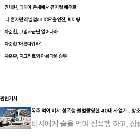
권채원, 다이아 은채에서 뮤지컬 배우로
'나 혼자만 레벨업on ICE' 출연진, 파이팅
차준환, 그림자군단 일어나라
차준환 '아름다워라'
차준환, 이그리트와 아름다운 승부
관련기사
독주 먹여 비서 성폭행·불법촬영한 40대 사업가…항소
비서에게 술을 먹여 성폭행 하고, 상
가 2심에서도 징역형을 선고 받았다