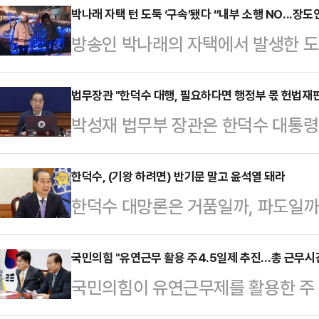
사10-1부(부장판사 이상호 이재신 
박나래 자택 턴 도둑 ‘구속’됐다 “내부 소행 NO...장도
방송인 박나래의 자택에서 발생한 도
의처벌등에관한특례법 위반 등 혐의로
뉴스에 대한 법적 조치를 예고했다.1
6년을 선고한 원심을 유지했다. 8
외부인에 의한 도난으로 판단해 지난 
법무장관 "한덕수 대행, 필요하다면 행정부 몫 헌법재판
했다.A씨는 2023년 4월 자신의 
박성재 법무부 장관은 한덕수 대통령
하는 등 수사를 의뢰한 바 있다. 이
여성과 성관계하던 중 연인 B씨에게 
판관 후보자 2명을 지명한 것과 관련
했으며 이미 구속영장 또한 발부 받아
의를 받고 있다.…
생각한다"고 강조했다.14일 법조계
한덕수, (기왕 하려면) 반기문 말고 윤석열 돼라
기됐던 ‘내부 소행’이라는 추측에 대
한덕수 대망론은 거품일까, 파도일까
문에서 더불어민주당 김영배 의원의 
히 밝힌다”고 선을 그었다.이어 “확
출마 움직임이 있을 때마다 나오는 회
사법, 행정으로 나눠서 돼 있는데 지
주시길 정…
양지에서만 살고, 공직에 의해 주어
국민의힘 "유연근무 활용 주4.5일제 추진…총 근무시간
같이 말했다.그는 "헌법에는 대통령
국민의힘이 유연근무제를 활용한 주 
돌팔매를 맞기 시작하면 금방 도중하
규정이 없고 학계나 실무에서는 다양
부터 목요일까지 하루 8시간 기본 근
않는다.실제로 화려하게 떴다가 바로