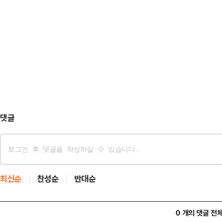
명했다.박 장관은 한…
시간만 근무하는 방식이다. 이러한 
회의론 안줏거리가 되다시피 한 반기
감소하지 않는다는 설명이다.권영세
그 뒤를 잇는다. 판사-감사원장 출신
에서 열린 비상대책위원회의에서 "
대선을 돌파한…
활용한 주 4.5일제를 정책으로 적극
면 울산 중구청은 주 40시간 근무
가질 수 있도록 유연근무…
댓글
최신순
찬성순
반대순
0 개의 댓글 전