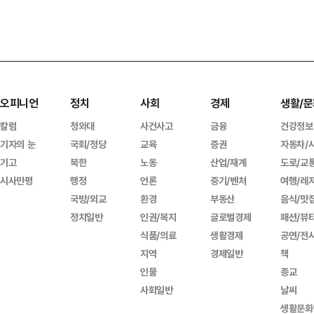
오피니언
정치
사회
경제
생활/문
칼럼
청와대
사건사고
금융
건강정보
기자의 눈
국회/정당
교육
증권
자동차/
기고
북한
노동
산업/재계
도로/교
시사만평
행정
언론
중기/벤처
여행/레
국방/외교
환경
부동산
음식/맛
정치일반
인권/복지
글로벌경제
패션/뷰
식품/의료
생활경제
공연/전
지역
경제일반
책
인물
종교
사회일반
날씨
생활문화