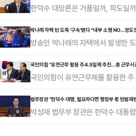
한덕수 대망론은 거품일까, 파도일까
의처벌등에관한특례법 위반 등 혐의로
출마 움직임이 있을 때마다 나오는 회
6년을 선고한 원심을 유지했다. 8
양지에서만 살고, 공직에 의해 주어
박나래 자택 턴 도둑 ‘구속’됐다 “내부 소행 NO...장도
했다.A씨는 2023년 4월 자신의 
방송인 박나래의 자택에서 발생한 도
돌팔매를 맞기 시작하면 금방 도중하
여성과 성관계하던 중 연인 B씨에게 
뉴스에 대한 법적 조치를 예고했다.1
않는다.실제로 화려하게 떴다가 바로
의를 받고 있다.…
외부인에 의한 도난으로 판단해 지난 
국민의힘 "유연근무 활용 주4.5일제 추진…총 근무시간
회의론 안줏거리가 되다시피 한 반기
국민의힘이 유연근무제를 활용한 주 
하는 등 수사를 의뢰한 바 있다. 이
그 뒤를 잇는다. 판사-감사원장 출신
부터 목요일까지 하루 8시간 기본 근
했으며 이미 구속영장 또한 발부 받아
대선을 돌파한…
시간만 근무하는 방식이다. 이러한 
법무장관 "한덕수 대행, 필요하다면 행정부 몫 헌법재판
기됐던 ‘내부 소행’이라는 추측에 대
박성재 법무부 장관은 한덕수 대통령
감소하지 않는다는 설명이다.권영세
히 밝힌다”고 선을 그었다.이어 “확
판관 후보자 2명을 지명한 것과 관련
에서 열린 비상대책위원회의에서 "
주시길 정…
생각한다"고 강조했다.14일 법조계