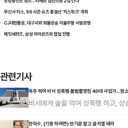
노랑풍선도 항소…티메프 집단소송 2심 간다
무신사 킥스, SS 시즌 슈즈 총결산 '킥스위크' 개최
CJ대한통운, 대구시와 화물운송 자율주행 시범운행
에잇세컨즈, 삼성 라이온즈와 협업 진행
관련기사
독주 먹여 비서 성폭행·불법촬영한 40대 사업가…항소
비서에게 술을 먹여 성폭행 하고, 상
가 2심에서도 징역형을 선고 받았다
사10-1부(부장판사 이상호 이재신 
한덕수, (기왕 하려면) 반기문 말고 윤석열 돼라