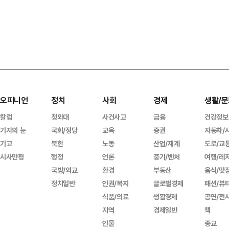
오피니언
정치
사회
경제
생활/문
칼럼
청와대
사건사고
금융
건강정보
기자의 눈
국회/정당
교육
증권
자동차/
기고
북한
노동
산업/재계
도로/교
시사만평
행정
언론
중기/벤처
여행/레
국방/외교
환경
부동산
음식/맛
정치일반
인권/복지
글로벌경제
패션/뷰
식품/의료
생활경제
공연/전
지역
경제일반
책
인물
종교