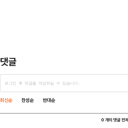
활용한 주 4.5일제를 정책으로 적극
문에서 더불어민주당 김영배 의원의 
면 울산 중구청은 주 40시간 근무
사법, 행정으로 나눠서 돼 있는데 지
가질 수 있도록 유연근무…
같이 말했다.그는 "헌법에는 대통령
규정이 없고 학계나 실무에서는 다양
명했다.박 장관은 한…
댓글
최신순
찬성순
반대순
0 개의 댓글 전