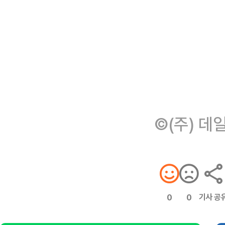
©(주) 데
기사 공
0
0