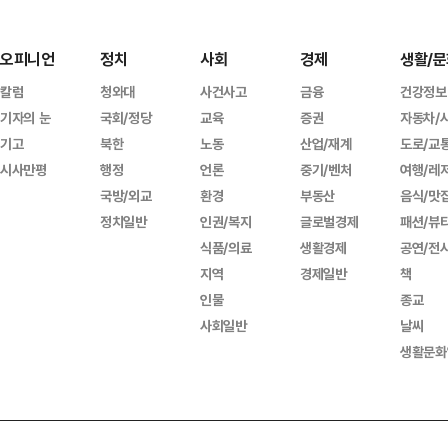
오피니언
정치
사회
경제
생활/문
칼럼
청와대
사건사고
금융
건강정보
기자의 눈
국회/정당
교육
증권
자동차/
기고
북한
노동
산업/재계
도로/교
시사만평
행정
언론
중기/벤처
여행/레
국방/외교
환경
부동산
음식/맛
정치일반
인권/복지
글로벌경제
패션/뷰
식품/의료
생활경제
공연/전
지역
경제일반
책
인물
종교
사회일반
날씨
생활문화