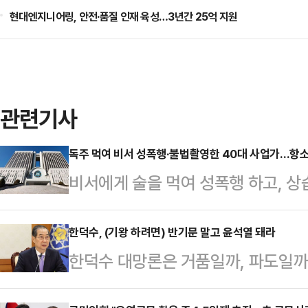
현대엔지니어링, 안전·품질 인재 육성…3년간 25억 지원
관련기사
독주 먹여 비서 성폭행·불법촬영한 40대 사업가…항소
비서에게 술을 먹여 성폭행 하고, 상
가 2심에서도 징역형을 선고 받았다
사10-1부(부장판사 이상호 이재신 
한덕수, (기왕 하려면) 반기문 말고 윤석열 돼라
한덕수 대망론은 거품일까, 파도일까
의처벌등에관한특례법 위반 등 혐의로
출마 움직임이 있을 때마다 나오는 회
6년을 선고한 원심을 유지했다. 8