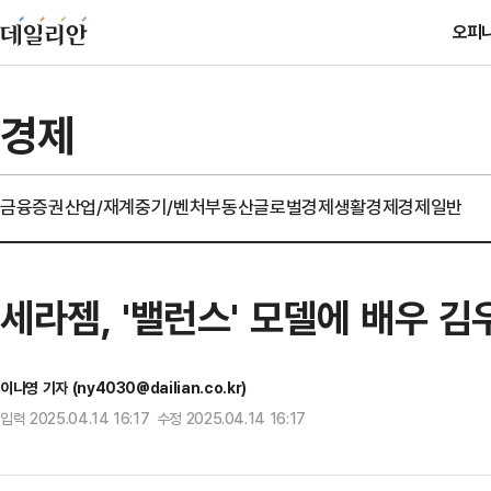
오피
경제
금융
증권
산업/재계
중기/벤처
부동산
글로벌경제
생활경제
경제일반
세라젬, '밸런스' 모델에 배우 김
이나영 기자 (ny4030@dailian.co.kr)
입력 2025.04.14 16:17 수정 2025.04.14 16:17