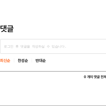
기됐던 ‘내부 소행’이라는 추측에 대
히 밝힌다”고 선을 그었다.이어 “확
주시길 정…
댓글
최신순
찬성순
반대순
0 개의 댓글 전