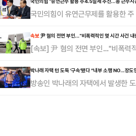
양지에서만 살고, 공직에 의해 주어
국민의힘 "유연근무 활용 주4.5일제 추진…총 근무시간
했다.A씨는 2023년 4월 자신의 
국민의힘이 유연근무제를 활용한 주 
돌팔매를 맞기 시작하면 금방 도중하
여성과 성관계하던 중 연인 B씨에게 
부터 목요일까지 하루 8시간 기본 근
않는다.실제로 화려하게 떴다가 바로
의를 받고 있다.…
시간만 근무하는 방식이다. 이러한 
속보
尹 혐의 전면 부인…"비폭력적인 몇 시간 사건 내
회의론 안줏거리가 되다시피 한 반기
[속보] 尹 혐의 전면 부인…"비폭력
감소하지 않는다는 설명이다.권영세
그 뒤를 잇는다. 판사-감사원장 출신
에서 열린 비상대책위원회의에서 "
대선을 돌파한…
박나래 자택 턴 도둑 ‘구속’됐다 “내부 소행 NO...장도
활용한 주 4.5일제를 정책으로 적극
방송인 박나래의 자택에서 발생한 도
면 울산 중구청은 주 40시간 근무
뉴스에 대한 법적 조치를 예고했다.1
가질 수 있도록 유연근무…
외부인에 의한 도난으로 판단해 지난 
하는 등 수사를 의뢰한 바 있다. 이
했으며 이미 구속영장 또한 발부 받아