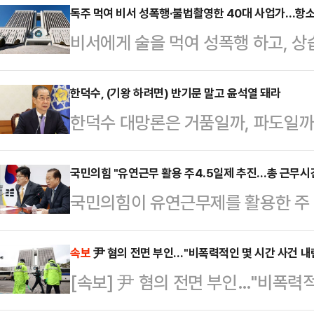
독주 먹여 비서 성폭행·불법촬영한 40대 사업가…항소
비서에게 술을 먹여 성폭행 하고, 상
가 2심에서도 징역형을 선고 받았다
사10-1부(부장판사 이상호 이재신 
한덕수, (기왕 하려면) 반기문 말고 윤석열 돼라
한덕수 대망론은 거품일까, 파도일까
의처벌등에관한특례법 위반 등 혐의로
출마 움직임이 있을 때마다 나오는 회
6년을 선고한 원심을 유지했다. 8
양지에서만 살고, 공직에 의해 주어
국민의힘 "유연근무 활용 주4.5일제 추진…총 근무시간
했다.A씨는 2023년 4월 자신의 
국민의힘이 유연근무제를 활용한 주 
돌팔매를 맞기 시작하면 금방 도중하
여성과 성관계하던 중 연인 B씨에게 
부터 목요일까지 하루 8시간 기본 근
않는다.실제로 화려하게 떴다가 바로
의를 받고 있다.…
시간만 근무하는 방식이다. 이러한 
속보
尹 혐의 전면 부인…"비폭력적인 몇 시간 사건 내
회의론 안줏거리가 되다시피 한 반기
[속보] 尹 혐의 전면 부인…"비폭력
감소하지 않는다는 설명이다.권영세
그 뒤를 잇는다. 판사-감사원장 출신
에서 열린 비상대책위원회의에서 "
대선을 돌파한…