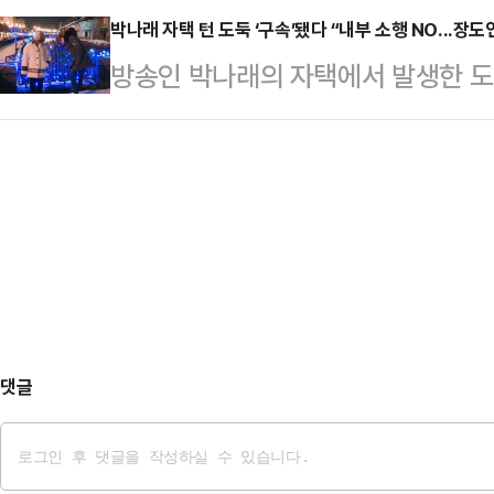
박나래 자택 턴 도둑 ‘구속’됐다 “내부 소행 NO...장도
활용한 주 4.5일제를 정책으로 적극
방송인 박나래의 자택에서 발생한 도
면 울산 중구청은 주 40시간 근무
뉴스에 대한 법적 조치를 예고했다.1
가질 수 있도록 유연근무…
외부인에 의한 도난으로 판단해 지난 
하는 등 수사를 의뢰한 바 있다. 이
했으며 이미 구속영장 또한 발부 받아
기됐던 ‘내부 소행’이라는 추측에 대
히 밝힌다”고 선을 그었다.이어 “확
주시길 정…
댓글