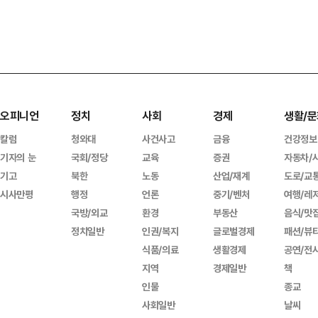
오피니언
정치
사회
경제
생활/문
칼럼
청와대
사건사고
금융
건강정보
기자의 눈
국회/정당
교육
증권
자동차/
기고
북한
노동
산업/재계
도로/교
시사만평
행정
언론
중기/벤처
여행/레
국방/외교
환경
부동산
음식/맛
정치일반
인권/복지
글로벌경제
패션/뷰
식품/의료
생활경제
공연/전
지역
경제일반
책
인물
종교
사회일반
날씨