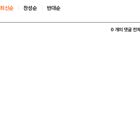
최신순
찬성순
반대순
0 개의 댓글 전