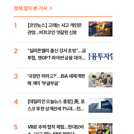
경제 많이 본 기사
1
[코인뉴스] 고래는 사고 개인은
관망…비트코인 엇갈린 신호
2
"실리콘밸리 출신 강사 초빙"…금
투협, 챗GPT·파이썬 금융 데이터
분석 과정 개설
3
'국장만 하라고?'…ISA 세제개편
에 개미 '부글부글'
4
[데일리안 오늘뉴스 종합] 美, 포
스코 후판 상계관세 1%대…천하
람, 의원 최초 논산훈련소 2박3일
'입소'
5
VR로 추락·협착 체험…현대모비