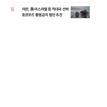
5
10
이란, 美·이스라엘 등 적대국 선박
“언
호르무즈 통행금지 법안 추진
이란