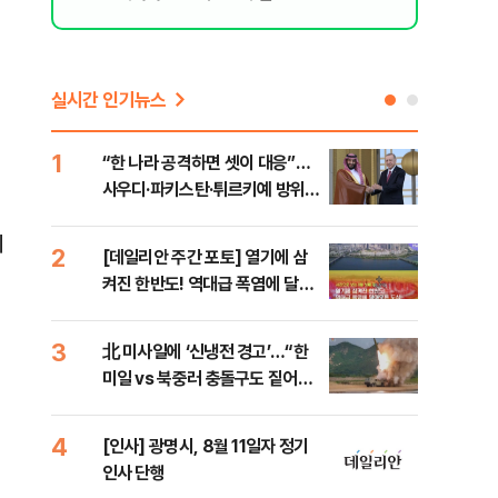
실시간 인기뉴스
1
6
“한 나라 공격하면 셋이 대응”…
[코
사우디·파키스탄·튀르키예 방위동
관망
맹 출범
비
2
7
[데일리안 주간 포토] 열기에 삼
美 
켜진 한반도! 역대급 폭염에 달아
일자
오른 도심!
3
8
北 미사일에 ‘신냉전 경고’…“한
"실
미일 vs 북중러 충돌구도 짙어진
투협
다”
분석
4
9
[인사] 광명시, 8월 11일자 정기
“우
인사 단행
러…
비