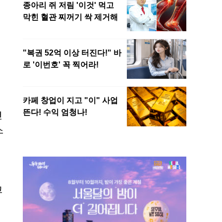
전
소
고