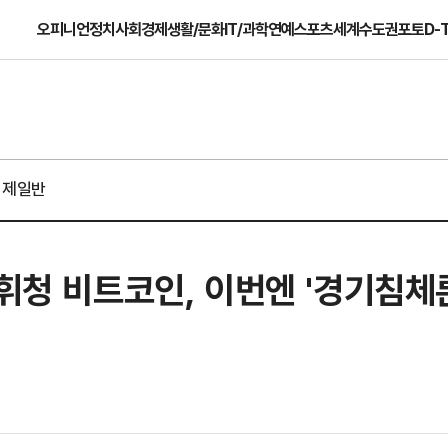
오피니언
정치
사회
경제
생활/문화
IT/과학
연예
스포츠
세계
수도권
포토
D-
경제일반
 휘청 비트코인, 이번엔 '경기침체