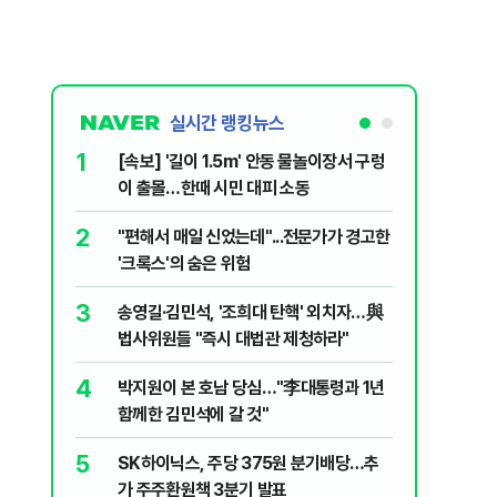
실시간 랭킹뉴스
1
6
[속보] '길이 1.5m' 안동 물놀이장서 구렁
'국장만 
이 출몰…한때 시민 대피 소동
'부글부글
2
7
"편해서 매일 신었는데"...전문가가 경고한
“우크라
'크록스'의 숨은 위험
유 3만t
3
8
송영길·김민석, '조희대 탄핵' 외치자…與
정청래 "
법사위원들 "즉시 대법관 제청하라"
민석 "자
4
9
박지원이 본 호남 당심…"李대통령과 1년
이란, 美
함께한 김민석에 갈 것"
즈 통행금
5
10
SK하이닉스, 주당 375원 분기배당…추
[데일리 
가 주주환원책 3분기 발표
민...홈