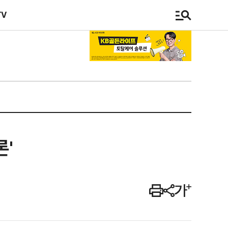
TV
론'