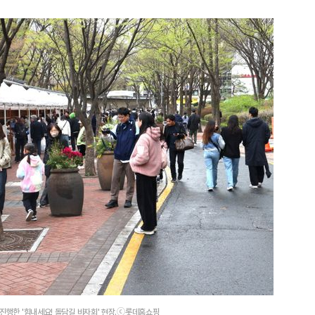
1
'화장실서 쓰러진 채 발견' 킥복
기하던 男학생, 사고 12일 만
2
​"정청래 당선이 차라리 낫다
내부서 나오는 이색 셈법
3
'빅쇼트' 마이클 버리 "美 증시,
블랙먼데이급 폭락 가능성"
4
검찰청에 쌓인 미제사건 14만
처리하나요? [기자수첩-사회]
5
삼전닉스 레버리지 열기 식었
금 1조원 밑으로
 진행한 '힘내세요! 돌담길 바자회' 현장.ⓒ롯데홈쇼핑