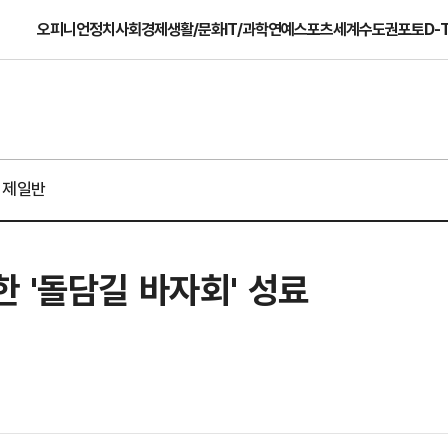
오피니언
정치
사회
경제
생활/문화
IT/과학
연예
스포츠
세계
수도권
포토
D-
경제일반
 '돌담길 바자회' 성료