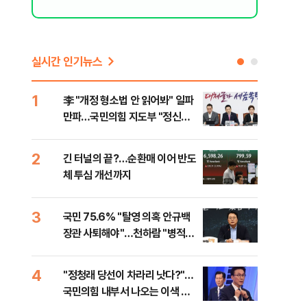
실시간 인기뉴스
1
6
李 "개정 형소법 안 읽어봐" 일파
검찰
회
만파…국민의힘 지도부 "정신세
건…
계 궁금하다"
수첩
2
7
긴 터널의 끝?…순환매 이어 반도
부동
체 투심 개선까지
개편
3
8
국민 75.6% "탈영 의혹 안규백
[부
장관 사퇴해야"…천하람 "병적기
뮤니
록 즉각 공개하라"
4
9
​"정청래 당선이 차라리 낫다?"…
[단
국민의힘 내부서 나오는 이색 셈
희룡