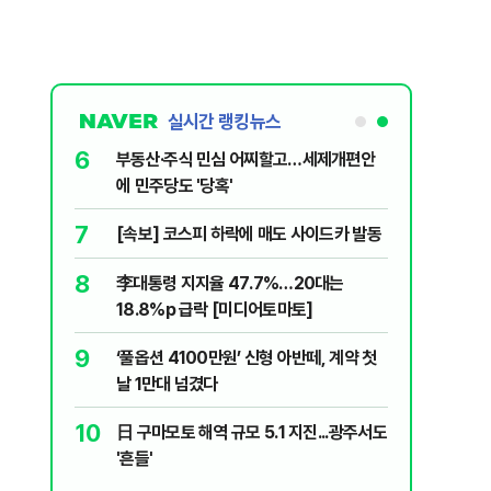
실시간 랭킹뉴스
6
싱 연습 경
부동산·주식 민심 어찌할고…세제개편안
에 사망
에 민주당도 '당혹'
7
?"…국민의힘
[속보] 코스피 하락에 매도 사이드카 발동
8
李대통령 지지율 47.7%…20대는
 1987년
18.8%p 급락 [미디어토마토]
9
‘풀옵션 4100만원’ 신형 아반떼, 계약 첫
 건…언제 다
날 1만대 넘겼다
10
日 구마모토 해역 규모 5.1 지진...광주서도
나…거래대
'흔들'