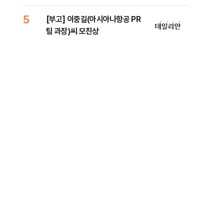
법
증거
5
10
[부고] 이중길(아시아나항공 PR
[속
팀 과장)씨 모친상
드카