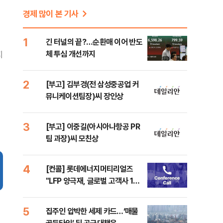
경제 많이 본 기사
1
긴 터널의 끝?…순환매 이어 반도
체 투심 개선까지
지
2
[부고] 김부경(전 삼성중공업 커
뮤니케이션팀장)씨 장인상
3
[부고] 이중길(아시아나항공 PR
팀 과장)씨 모친상
4
[컨콜] 롯데에너지머티리얼즈
"LFP 양극재, 글로벌 고객사 10
곳 대상 승인평가"
5
집주인 압박한 세제 카드…‘매물