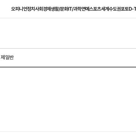
오피니언
정치
사회
경제
생활/문화
IT/과학
연예
스포츠
세계
수도권
포토
D-
경제일반