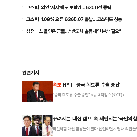
코스피, 외인 ‘사자’에도 보합권…6300선 등락
코스피, 1.09% 오른 6365.07 출발…코스닥도 상승
삼전닉스 올인은 금물…“반도체 밸류체인 분산 필요”
관련기사
속보
NYT "중국 희토류 수출 중단"
"중국 희토류 수출 중단" <뉴욕타임스(NYT)>
꾸려지는 '대선 캠프' 속 재편되는 '국민의힘
국민의힘 대권 잠룡들이 출마 선언하면서 당내 의원들도
정에서 얼마 만큼의 '조직표'를 확보하느냐가 결과를 