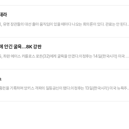
마를 공식 선언한 김문수 전 고용노동부 장관은 대선 캠프의 총괄선거대책본부장으로 김재
했다. 이외 박용찬 국민의힘 서울 영등포을 당협위원장을 공보메시지단장으로 …
 돼라
, 유명 장관들의 대선 출마 움직임이 있을 때마다 나오는 회의론이 있다. 관료는 안 된다
만 길들어서 깡패 같은 정치인들 돌팔매를 맞기 시작하면 금방 도중하차, 사라져 버린다고
 가라앉은 인물들이 수없이 많다. 단골 회의론 안줏거리가 되다시피 한 반기문이 으뜸이
장 출신 이회창도 그 반열에 낀다.준 관료급에서 대선을 돌파한…
돈에 안긴 굴욕…8K 강판
 좌완 에이스 카를로스 로돈(32)에게 굴욕을 안겼다.이정후는 14일(한국시각) 미국 뉴
’ 뉴욕 양키스전에 3번 타자(중견수)로 선발 출전, 홈런 2개 포함 3타수 2안타 1볼넷 4
안타).지난 12일 양키스와의 1차전에서 선제 3점포로 시즌 1호 홈런을 신고한 이정후는 이
대로만 이번 시즌 3개의 홈런을 터뜨렸다.영…
쇼
티홈런을 기록하며 양키스 격파의 일등공신이 됐다.이정후는 13일(한국시각) 미국 뉴욕주
뉴욕 양키스전에 3번 타자(중견수)로 선발 출전해 홈런 두 방 포함 3타수 2안타 4타점 1
52(54타수 19안타)가 됐다.이정후의 홈런포 두 방에 힘입어 샌프란시스코는 5-4로 역
그야말로 양키스타디움을 폭격하며 4만여명의 뉴욕 팬들을 …