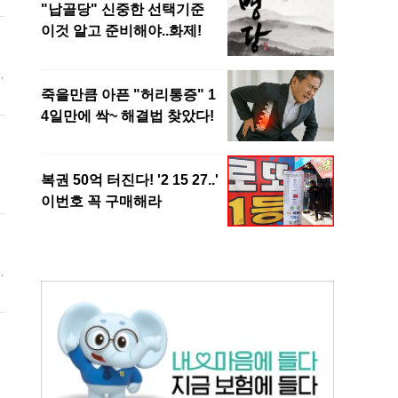
는
고
타
틀
볼