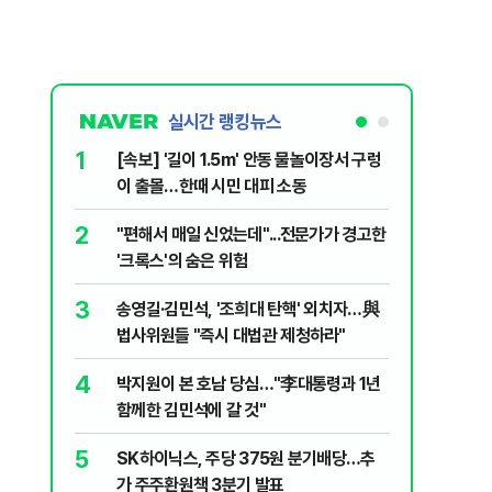
실시간 랭킹뉴스
1
6
[속보] '길이 1.5m' 안동 물놀이장서 구렁
'국장만 
이 출몰…한때 시민 대피 소동
'부글부글
2
7
"편해서 매일 신었는데"...전문가가 경고한
“우크라
'크록스'의 숨은 위험
유 3만t
3
8
송영길·김민석, '조희대 탄핵' 외치자…與
정청래 "
법사위원들 "즉시 대법관 제청하라"
민석 "자
4
9
박지원이 본 호남 당심…"李대통령과 1년
이란, 美
함께한 김민석에 갈 것"
즈 통행금
5
10
SK하이닉스, 주당 375원 분기배당…추
[데일리 
가 주주환원책 3분기 발표
민...홈