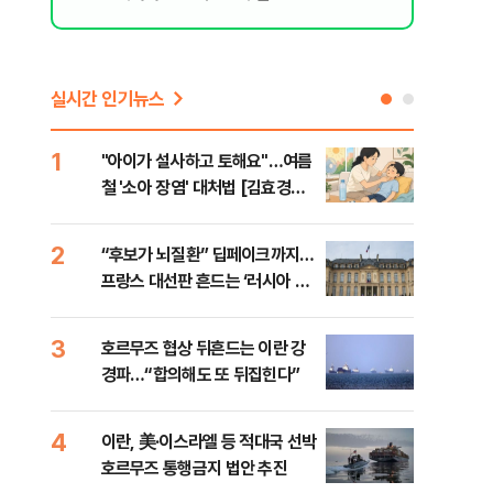
실시간 인기뉴스
1
6
"아이가 설사하고 토해요"…여름
[인
철 '소아 장염' 대처법 [김효경의
인사
데일리 헬스]
2
7
“후보가 뇌질환” 딥페이크까지…
“한
프랑스 대선판 흔드는 ‘러시아 검
사우
은손’
맹 
3
8
호르무즈 협상 뒤흔드는 이란 강
"실
경파…“합의해도 또 뒤집힌다”
투협
분석
4
9
이란, 美·이스라엘 등 적대국 선박
[데
호르무즈 통행금지 법안 추진
켜진