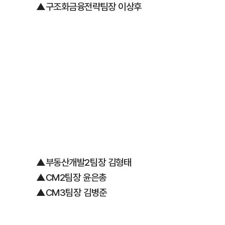
▲구조화금융전략팀장 이상후
▲부동산개발2팀장 김형태
▲CM2팀장 윤은총
▲CM3팀장 김병준