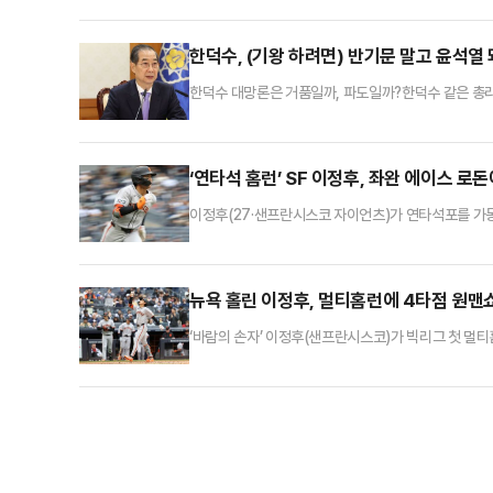
칠 것이란 분석이 나온다.지난 9일 국회에서 대선 출
원 국민의힘 전 최고위원을 임명하는 첫 인선을 단행
한덕수, (기왕 하려면) 반기문 말고 윤석열
한덕수 대망론은 거품일까, 파도일까?한덕수 같은 총리
것이다. 양지에서만 살고, 공직에 의해 주어진 권력에
큰 기대를 보내지 않는다.실제로 화려하게 떴다가 바로
고건, 황교안, 최재형도 그 뒤를 잇는다. 판사-감사원
‘연타석 홈런’ SF 이정후, 좌완 에이스 로
이정후(27·샌프란시스코 자이언츠)가 연타석포를 가동,
욕 양키스타디움에서 펼쳐진 ‘2025 메이저리그(MLB)
점 맹타를 휘둘렀다. 시즌 타율 0.352(54타수 19
만에 연타석 홈런으로 존재감을 드러냈다. 양키스를 상
뉴욕 홀린 이정후, 멀티홈런에 4타점 원맨
‘바람의 손자’ 이정후(샌프란시스코)가 빅리그 첫 멀
양키스타디움에서 펼쳐진 ‘2025 메이저리그(MLB)’ 
넷 원맨쇼로 팀의 역전승을 이끌었다.시즌 타율은 0.3
전승을 거두고 양키스 원정서 위닝시리즈를 기록했다.