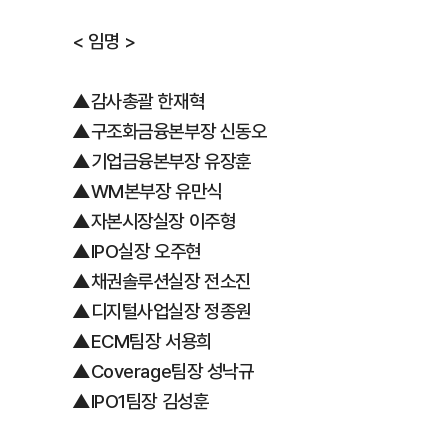
< 임명 >
▲감사총괄 한재혁
▲구조화금융본부장 신동오
▲기업금융본부장 유장훈
▲WM본부장 유만식
▲자본시장실장 이주형
▲IPO실장 오주현
▲채권솔루션실장 전소진
▲디지털사업실장 정종원
▲ECM팀장 서용희
▲Coverage팀장 성낙규
▲IPO1팀장 김성훈