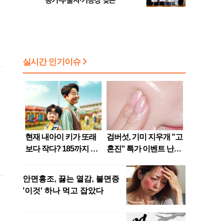
농가·수출사·가공장 맞손
미