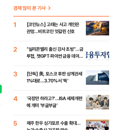
경제 많이 본 기사
1
[코인뉴스] 고래는 사고 개인은
관망…비트코인 엇갈린 신호
2
"실리콘밸리 출신 강사 초빙"…금
투협, 챗GPT·파이썬 금융 데이터
분석 과정 개설
3
[단독] 美, 포스코 후판 상계관세
1%대로…3.70%서 '뚝'
4
'국장만 하라고?'…ISA 세제개편
에 개미 '부글부글'
5
제주 한우 싱가포르 수출 확대…