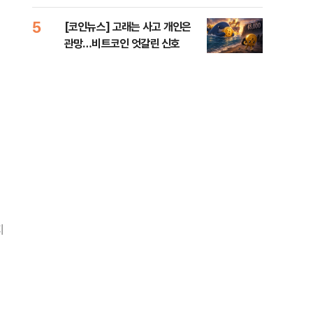
오른
5
10
[코인뉴스] 고래는 사고 개인은
美 
관망…비트코인 엇갈린 신호
일자
지