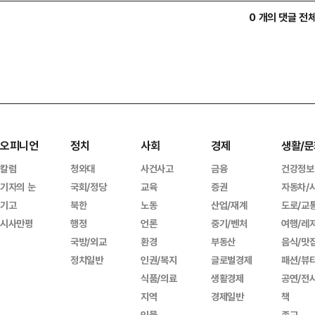
0 개의 댓글 전
오피니언
정치
사회
경제
생활/문
칼럼
청와대
사건사고
금융
건강정보
기자의 눈
국회/정당
교육
증권
자동차/
기고
북한
노동
산업/재계
도로/교
시사만평
행정
언론
중기/벤처
여행/레
국방/외교
환경
부동산
음식/맛
정치일반
인권/복지
글로벌경제
패션/뷰
식품/의료
생활경제
공연/전
지역
경제일반
책
인물
종교