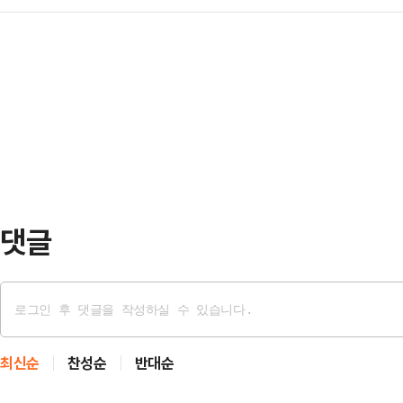
지지율 1위인 이재명 민주당 전 대표
만들면 대한민국의 미래 성장 거점으
시절 이뤄낸…
명)이 확실하다는 기류가 형성됐지만 
재 육성·유치, ▲인프라(AI 산업 기
질 수 없다는 지적이 나오면서, 김동
티브 지원 4가지를 제시했다.13일 
전의 장으로 활용해야 한다는 조언이
앞두고,…
민과 정치권 측근들의 말들은 어떨까
30%대의 지지율을 기록하며 1강의
8∼10일 무선 …
댓글
최신순
찬성순
반대순