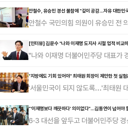
수 의원이 '10대 대선 공약'을 전격
다. '초단기 대선판'에 공약이 실종
안철수, 유승민 경선 불참에 "깊이 공감…자유 대한민
안철수 국민의힘 의원이 유승민 전 의원이 당 대선 후보를 선출하는 경선에
이 첫날부터 바로 일할 사람은 본인
불참키로 한 데 대해 "깊이 공감한다
은 13일 오전 의원회관에서 '10대 
당부했다.안철수 의원은 13일 페이
[인터뷰] 김문수 "나와 이재명 도지사 시절 업적 비교
리에는 전국 각지에서 안 의원의 지
"나와 이재명 더불어민주당 대표가 
속에서도, 성찰과 반성은커녕 우리
자의 첫 본격 대선 공약 발표의 장이
(제 경쟁력이) 분명하게 보일 겁니다
께 더 큰 실망을 안길 뿐"이라며 이
철…
내려놓고 대선 출사표를 던졌다. 여
"지방에도 기회 있어야" 최태원 회장이 제안한 첫 실험
탄핵에 반대했던 모습으로는 결코 국
'서울민국이 되지 않도록...'최태원
확장성에 한계가 있다'는 의구심이 
하기도 힘들다"면서도 "하지만 우린 
지난 12일 방영된 한 다큐멘터리에 
탄핵에 대한 반대 입장 고수 등으로 
시 세우고, 자…
일자리, 저출생, 지역소멸 등 대한
"'이재명보다 깨끗하다' 의미없다"…김동연이 넘어야 
다. 대중은 김 전 장관이 대선 본선에
6·3 대선을 앞두고 더불어민주당 경
내놨다. 최 회장은 "선진국과 비교해
수 있을지 주의깊게 들여다보고 있다