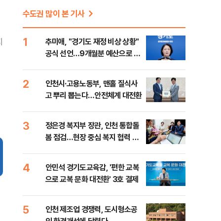
수도권 많이 본 기사
1
지
추미애, "경기도 재정 비상 상황"
공식 선언…9개월분 예산으로 민
생사업 중단
2
인천시·고용노동부, 맨홀 질식사
고 뿌리 뽑는다…안전체계 대전환
3
정은경 복지부 장관, 인천 통합돌
봄 점검…현장 중심 복지 협력 강
화
4
안민석 경기도교육감, '편한 교복
으로 교복 문화 대전환' 3호 결제
5
인천 제조업 경쟁력, 도시형소공