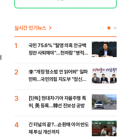
실시간 인기뉴스
1
6
국민 75.6% "탈영 의혹 안규백
​"
장관 사퇴해야"…천하람 "병적기
국민
어
록 즉각 공개하라"
법
2
7
李 "개정 형소법 안 읽어봐" 일파
협력
만파…국민의힘 지도부 "정신세
긴 
계 궁금하다"
원
3
8
[단독] 현대차·기아 자율주행 특
퇴직
허, 美 등록…韓선 진보성 공방
터?
준비 
4
9
긴 터널의 끝?…순환매 이어 반도
중고
체 투심 개선까지
매업