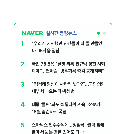
실시간 랭킹뉴스
1
6
"우리가 지지했던 인간들이 이 꼴 만들었
정청래, 
다" 허지웅 일침
대고 대통
2
7
국민 75.6% "탈영 의혹 안규백 장관 사퇴
‘풀옵션 
해야"…천하람 "병적기록 즉각 공개하라"
날 1만대
3
8
​"정청래 당선이 차라리 낫다?"…국민의힘
'화장실서
내부서 나오는 이색 셈법
기하던 男
4
9
태풍 '돌핀' 와도 찜통더위 계속...전문가
[단독] 
"8월 중순까지 폭염"
록…韓선
5
10
스타벅스 압수수색에…정점식 "권력 앞에
떠났던 고
알아서 눕는 경찰 믿어도 되나"
'사상 최대