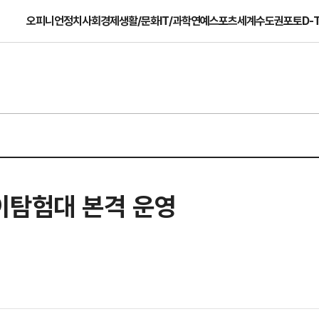
오피니언
정치
사회
경제
생활/문화
IT/과학
연예
스포츠
세계
수도권
포토
D-
이탐험대 본격 운영