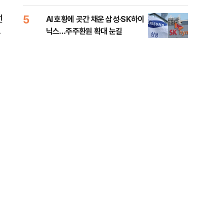
5
10
선
AI 호황에 곳간 채운 삼성·SK하이
[단
닉스…주주환원 확대 눈길
희룡
놀
증거
터