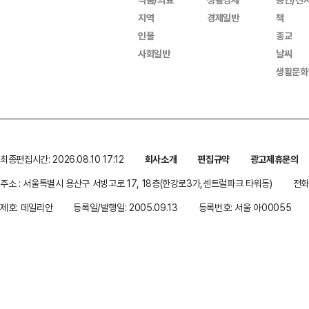
지역
경제일반
책
인물
종교
사회일반
날씨
생활문화
최종편집시간: 2026.08.10 17:12
회사소개
편집규약
광고제휴문의
주소 : 서울특별시 용산구 서빙고로 17, 18층(한강로3가,센트럴파크 타워동)
전화 
제호: 데일리안
등록일/발행일: 2005.09.13
등록번호: 서울 아00055