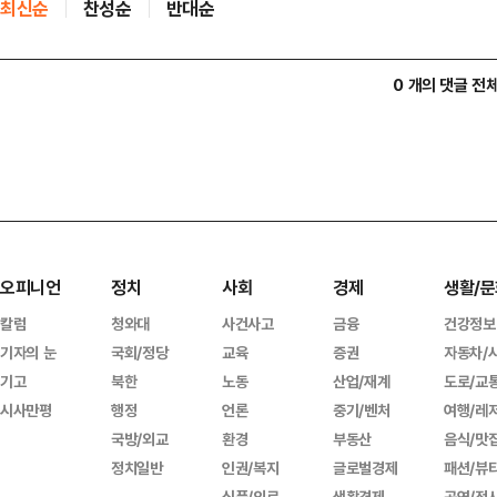
최신순
찬성순
반대순
0 개의 댓글 전
오피니언
정치
사회
경제
생활/문
칼럼
청와대
사건사고
금융
건강정보
기자의 눈
국회/정당
교육
증권
자동차/
기고
북한
노동
산업/재계
도로/교
시사만평
행정
언론
중기/벤처
여행/레
국방/외교
환경
부동산
음식/맛
정치일반
인권/복지
글로벌경제
패션/뷰
식품/의료
생활경제
공연/전