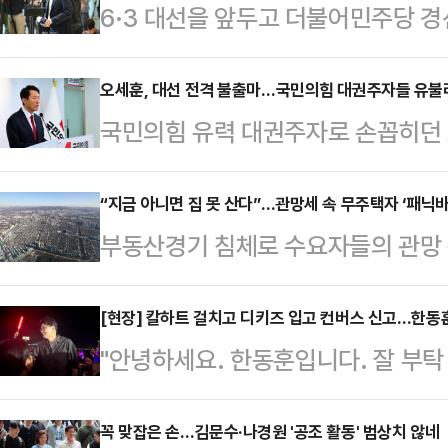
6·3 대선을 앞두고 더불어민주당 경
지지율 1위인 이재명 민주당 전 대표
명)이 확실하다는 기류가 형성됐지만 
오세훈, 대선 전격 불출마…국민의힘 대권주자들 유불
국민의힘 유력 대권주자로 손꼽히던 
질 수 없다는 지적이 나오면서, 김동
마를 전격적으로 선언해 당 안팎에 
전의 장으로 활용해야 한다는 조언이
으로 돌입한 국민의힘 안팎에서는 오
“지금 아니면 집 못 산다”…관망세 속 무주택자 ‘패닉바
민과 정치권 측근들의 말들은 어떨까
부동산경기 침체로 수요자들의 관망
는 주판알 소리가 요란한 형국이다.오
30%대의 지지율을 기록하며 1강의
집 마련 움직임이 속도를 내고 있다.
힘 중앙당사에서 긴급 기자회견을 자
8∼10일 무선 …
자칫 집값이 상승할 수 있단 우려가
[현장] 칼하트 걸치고 디키즈 입고 컨버스 신고…한동훈
덕목이지만 멈춰야 할 때는 멈추는 
"안녕하세요. 한동훈입니다. 잘 부탁
된다.13일 법원 등기정보광장 소유권
지 않겠다. 비정상의 정상화를 위해
그리고 하얀색 컨버스화를 신은 한동
일 기준 올 1분기 생애 첫 집합건물(
밝혔다.아울러 "탄핵 결정 …
PK(부산·울산·경남) 민심 한복판으
꼭 맞잡은 손…김문수·나경원 '공조 활동' 범상치 않네
만6091명으로 조사됐다. 이는 1년 