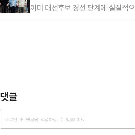
이미 대선후보 경선 단계에 실질적으
자 젊은이들의 핫플레이스인 광안리·
4.2% 증가한 수준이다.월 별로 생애
용노동부 장관과 나경원 의원 간의 활
거리를 걸으며 시민들과 '해피워크'
에서…
민의힘 대선후보 경선은 두 차례의 예
다.한동훈 전 대표는 11~12일 양일
도'로 압축된다. 컷오프된 후보들의 표
주요 관광명소에서 진행된 해피워크는
에서 두 후보의 공조 활동은 범상치 
께 산책하며 소통을…
과 나경원 의원은 12일 서울 흑석
민생경제 정책을 놓고 대학생들과 공
관 앞에서 …
댓글