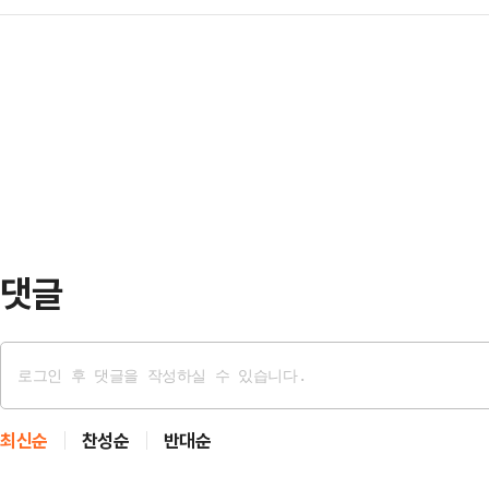
다.12일 MBC에 따르면 서울중앙지
난해 7월 소셜미디어(SNS)를 통해
오는 14일 열리는 윤 전 대통령의 첫
현의 호텔 등에서 성매매하도록 강요
신청을 받아들이지 않기로 전날 결정
결지 '구리시타'를 출입하던 학생인 
다.대법원 규칙인 법정 방청 및 촬영
출 청소년들이…
에는 피고인 동의가 있어야 하지만,
경우 피고인 동의 없이도 재판장이 
지난 201…
댓글
최신순
찬성순
반대순