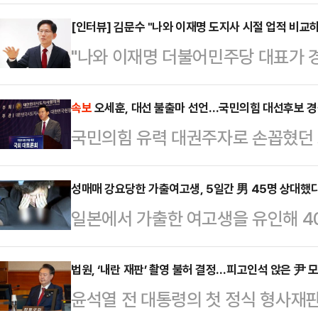
선언했다.오세훈 시장은 12일 오전 
긴급 기자회견에서 "정치인에게 추진
[인터뷰] 김문수 "나와 이재명 도지사 시절 업적 비교
"나와 이재명 더불어민주당 대표가 
때는 멈추는 용기도 필요하다"며 "이
(제 경쟁력이) 분명하게 보일 겁니다
상화를 위해 백의종군으로 마중물 역
내려놓고 대선 출사표를 던졌다. 여
속보
오세훈, 대선 불출마 선언…국민의힘 대선후보 경
선언한 오 시장은 자신과 비전을 함
국민의힘 유력 대권주자로 손꼽혔던 
확장성에 한계가 있다'는 의구심이 
해서 역할을 하겠다고 말했다.오 시
불출마를 선언했다. 국민의힘 대선
탄핵에 대한 반대 입장 고수 등으로 
나의 역할이 사라진다고…
12일 오전 11시 서울 여의도 국민
성매매 강요당한 가출여고생, 5일간 男 45명 상대했
다. 대중은 김 전 장관이 대선 본선에
일본에서 가출한 여고생을 유인해 4
서 "미약하게나마 내 한몸 비켜드리
수 있을지 주의깊게 들여다보고 있다
대 남성 3명이 체포됐다.지난 9일 
다"며 "이번 대선에 출마하지 않겠
시절 이뤄낸…
부 경찰이 여고생을 성매매를 시킨 다
법원, ‘내란 재판’ 촬영 불허 결정…피고인석 앉은 尹 
마중물 역할을 하겠다"고 밝혔다.
윤석열 전 대통령의 첫 정식 형사재판
(22), 니야마 슌토(21)를 매춘 