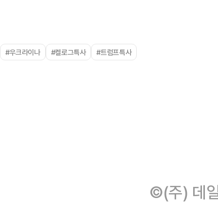
#우크라이나
#켈로그특사
#트럼프특사
©(주) 데