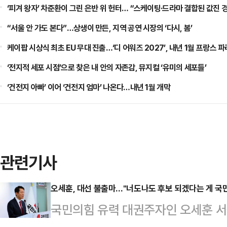
‘피겨 왕자’ 차준환이 그린 은반 위 헌터… “스케이팅·드라마 결합된 값진 
“서울 안 가도 본다”…상생이 만든, 지역 공연 시장의 ‘다시, 봄’
케이팝 시상식 최초 EU 무대 진출…‘디 어워즈 2027’, 내년 1월 프랑스 
‘전지적 세포 시점’으로 찾은 내 안의 자존감, 뮤지컬 ‘유미의 세포들’
‘건전지 아빠’ 이어 ‘건전지 엄마’ 나온다…내년 1월 개막
관련기사
오세훈, 대선 불출마…"너도나도 후보 되겠다는 게 국민
국민의힘 유력 대권주자인 오세훈 서