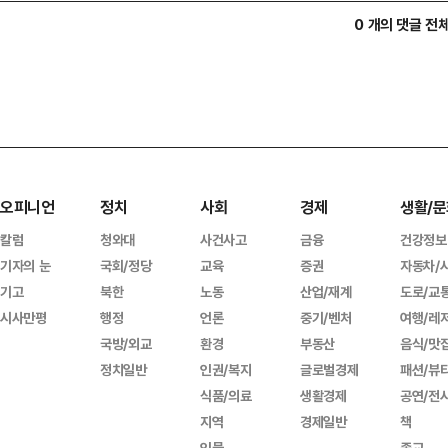
0 개의 댓글 전
오피니언
정치
사회
경제
생활/문
칼럼
청와대
사건사고
금융
건강정보
기자의 눈
국회/정당
교육
증권
자동차/
기고
북한
노동
산업/재계
도로/교
시사만평
행정
언론
중기/벤처
여행/레
국방/외교
환경
부동산
음식/맛
정치일반
인권/복지
글로벌경제
패션/뷰
식품/의료
생활경제
공연/전
지역
경제일반
책
인물
종교