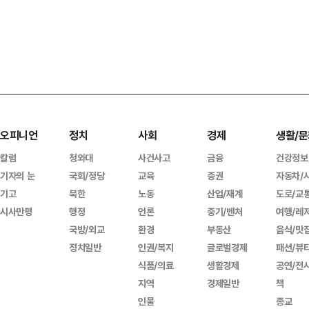
오피니언
정치
사회
경제
생활/문
칼럼
청와대
사건사고
금융
건강정보
기자의 눈
국회/정당
교육
증권
자동차/
기고
북한
노동
산업/재계
도로/교
시사만평
행정
언론
중기/벤처
여행/레
국방/외교
환경
부동산
음식/맛
정치일반
인권/복지
글로벌경제
패션/뷰
식품/의료
생활경제
공연/전
지역
경제일반
책
인물
종교