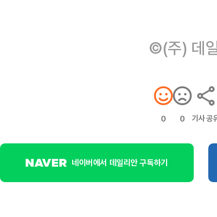
©(주) 데
기사 공
0
0
네이버에서 데일리안 구독하기