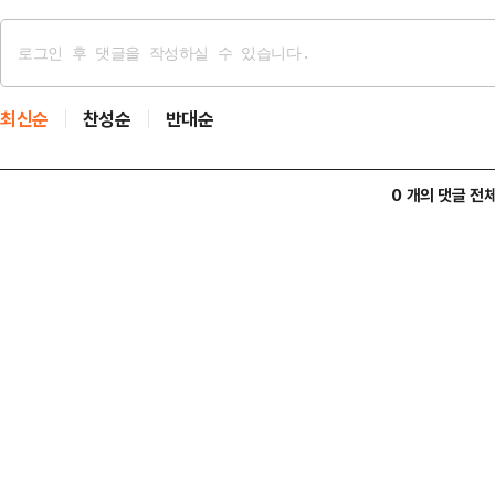
최신순
찬성순
반대순
0 개의 댓글 전