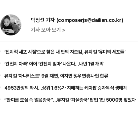
박정선 기자 (composerjs@dailian.co.kr)
기사 모아 보기 >
‘전지적 세포 시점’으로 찾은 내 안의 자존감, 뮤지컬 ‘유미의 세포들’
‘건전지 아빠’ 이어 ‘건전지 엄마’ 나온다…내년 1월 개막
뮤지컬 ‘아나키스트’ 9월 재연, 이지연·정우연·홍나현 합류
4953만장의 착시…상위 1.6%가 지배하는 케이팝 승자독식 생태계
“한여름 도심 속 얼음왕국”…뮤지컬 ‘겨울왕국’ 팝업 1만 5000명 찾았다