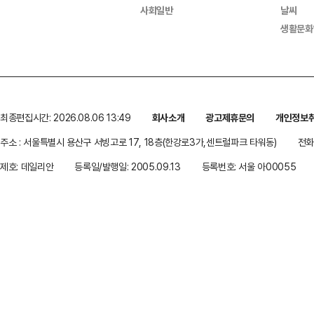
사회일반
날씨
생활문화
최종편집시간: 2026.08.06 13:49
회사소개
광고제휴문의
개인정보
주소 : 서울특별시 용산구 서빙고로 17, 18층(한강로3가,센트럴파크 타워동)
전화 
제호: 데일리안
등록일/발행일: 2005.09.13
등록번호: 서울 아00055