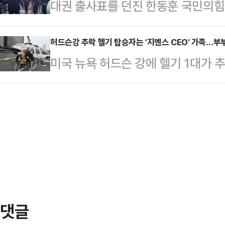
대권 출사표를 던진 한동훈 국민의힘 
서 "미약하게나마 내 한몸 비켜드리
해서 역할을 하겠다고 말했다.오 시
조업의 '심장' 울산을 향했다. 미국
다"며 "이번 대선에 출마하지 않겠
나의 역할이 사라진다고…
길린 산업 현장을 발로 누비며 기업들
허드슨강 추락 헬기 탑승자는 '지멘스 CEO' 가족…부
마중물 역할을 하겠다"고 밝혔다.
미국 뉴욕 허드슨 강에 헬기 1대가 추
다.한동훈 전 대표는 12일 울산 첫
기에 탑승하고 있던 일가족이 글로벌
사인 자동차부품 제조업체 명화공업을
(CEO)와 그의 가족이었던 것으로 전
"트럼프 대통령의 관세 정책으로 자
르면, 이날 오후 3시 17분께 미 뉴
현장에서 듣고, 정치가 어떤 일을 해
고가 접수됐다.사고는 헬기가 이날 
산에 제일 처음…
한 지 약 18분 만에 발생한 것으로 
맨해튼 스카이라인을 따라 북쪽으로 
했다.목격자들…
댓글