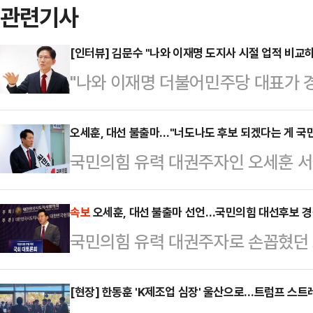
관련기사
[인터뷰] 김문수 "나와 이재명 도지사 시절 업적 비교
"나와 이재명 더불어민주당 대표가 
(제 경쟁력이) 분명하게 보일 겁니다
내려놓고 대선 출사표를 던졌다. 여
오세훈, 대선 불출마…"너도나도 후보 되겠다는 게 국민
국민의힘 유력 대권주자인 오세훈 서
확장성에 한계가 있다'는 의구심이 
선언했다.오세훈 시장은 12일 오전 
탄핵에 대한 반대 입장 고수 등으로 
긴급 기자회견에서 "정치인에게 추진
속보
오세훈, 대선 불출마 선언…국민의힘 대선후보 경
다. 대중은 김 전 장관이 대선 본선에
국민의힘 유력 대권주자로 손꼽혔던 
때는 멈추는 용기도 필요하다"며 "이
수 있을지 주의깊게 들여다보고 있다
불출마를 선언했다. 국민의힘 대선
상화를 위해 백의종군으로 마중물 역
시절 이뤄낸…
12일 오전 11시 서울 여의도 국민
[현장] 한동훈 'K제조업 심장' 울산으로…트럼프 스트
선언한 오 시장은 자신과 비전을 함