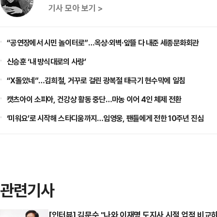
기사 모아 보기 >
“공연장에서 시민 놀이터로”…옥상·외벽·앞뜰 다 내준 세종문화회관
신승훈 ‘내 방식대로의 사랑’
“X돌았네”…김희철, 거꾸로 걸린 광복절 태극기 현수막에 일침
캣츠아이 소피아, 건강상 활동 중단…마농 이어 4인 체제 전환
‘미워요’로 시작해 스타디움까지…임영웅, 팬들에게 전한 10주년 진심
관련기사
[인터뷰] 김문수 "나와 이재명 도지사 시절 업적 비교