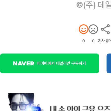
©(주) 데
기사 공
0
0
네이버에서 데일리안 구독하기