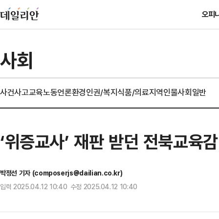
오피
사회
사건사고
교육
노동
언론
환경
인권/복지
식품/의료
지역
인물
사회일반
‘위증교사’ 재판 받던 전북교육감
박정선 기자 (composerjs@dailian.co.kr)
입력 2025.04.12 10:40 수정 2025.04.12 10:40