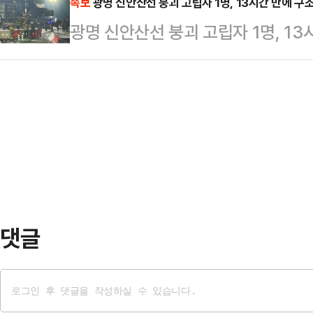
려졌다.11일 JTBC '사건반장'에 따
속보
광명 신안산선 붕괴 고립자 1명, 13시간 만에 구
영의 대한민국을 위해 미력하나마 노
광명 신안산선 붕괴 고립자 1명, 13
인 지난달 13일 서울 강서구 소재 
러분께 깊이 감사드린다"는 메시지를
했다.혜영씨 어머니는 "(서씨) 첫인상
대통령…
다"라며 "둘이 동갑내기였고 딸이 
라고 했는데 '둘이 좋아하면 됐지' 
나 서…
댓글