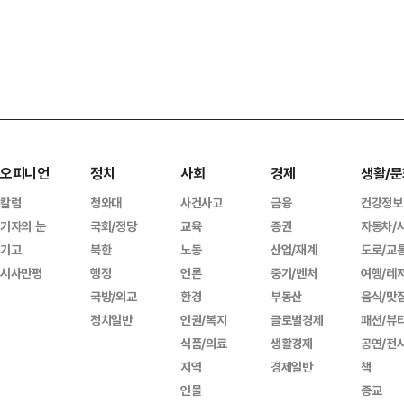
오피니언
정치
사회
경제
생활/문
칼럼
청와대
사건사고
금융
건강정보
기자의 눈
국회/정당
교육
증권
자동차/
기고
북한
노동
산업/재계
도로/교
시사만평
행정
언론
중기/벤처
여행/레
국방/외교
환경
부동산
음식/맛
정치일반
인권/복지
글로벌경제
패션/뷰
식품/의료
생활경제
공연/전
지역
경제일반
책
인물
종교