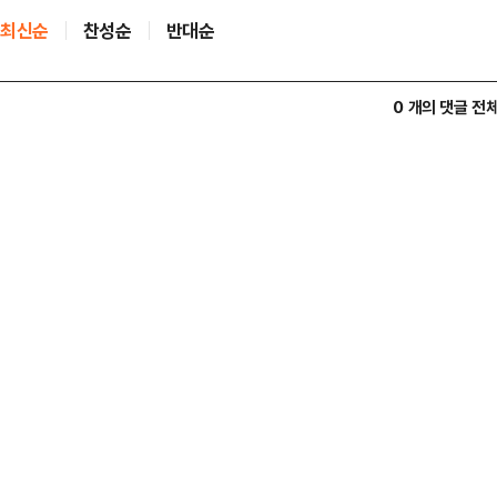
최신순
찬성순
반대순
0 개의 댓글 전