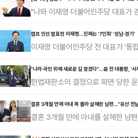
"나와 이재명 더불어민주당 대표가 
(제 경쟁력이) 분명하게 보일 겁니다
내려놓고 대선 출사표를 던졌다. 여
캠프 인선 발표한 이재명…진짜는 '7인회' '성남·경기'
이재명 더불어민주당 전 대표가 '통합
확장성에 한계가 있다'는 의구심이 
윤호중(5선)·강훈식(3선) 등 비교
탄핵에 대한 반대 입장 고수 등으로 
중도적인 이미지를 강조했다. 그러나 
"나라·국민 위해 새로운 길 찾겠다"…윤 전 대통령, '사
다. 대중은 김 전 장관이 대선 본선에
헌법재판소의 결정으로 파면 당한 윤
로, 본선이 시작되면 이 전 대표를 
수 있을지 주의깊게 들여다보고 있다
초동 사저로 돌아갔다. 2022년 11
이 나온다.이재명 전 대표는 11일 국
시절 이뤄낸…
이다.윤석열 전 대통령은 11일 오후
결혼 3개월 만에 아내 목 졸라 살해한 남편…"유산 전
발표'를 했다. 캠프 좌장인 선거대책
결혼 3개월 만에 아내를 살해한 남
호인단을 통해 "이제 나는 대한민국
3선 강훈식 의원이 맡는다. 모두 계
성관계를 거부하면 난폭 운전을 하는
을 위한 새로운 길을 찾겠다"며 "국