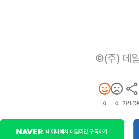
©(주) 데
기사 공
0
0
네이버에서 데일리안 구독하기