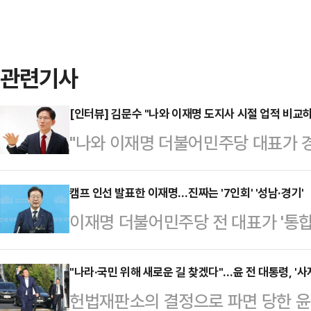
관련기사
[인터뷰] 김문수 "나와 이재명 도지사 시절 업적 비교
"나와 이재명 더불어민주당 대표가 
(제 경쟁력이) 분명하게 보일 겁니다
내려놓고 대선 출사표를 던졌다. 여
캠프 인선 발표한 이재명…진짜는 '7인회' '성남·경기'
이재명 더불어민주당 전 대표가 '통합
확장성에 한계가 있다'는 의구심이 
윤호중(5선)·강훈식(3선) 등 비교
탄핵에 대한 반대 입장 고수 등으로 
중도적인 이미지를 강조했다. 그러나 
"나라·국민 위해 새로운 길 찾겠다"…윤 전 대통령, '사
다. 대중은 김 전 장관이 대선 본선에
헌법재판소의 결정으로 파면 당한 윤
로, 본선이 시작되면 이 전 대표를 
수 있을지 주의깊게 들여다보고 있다