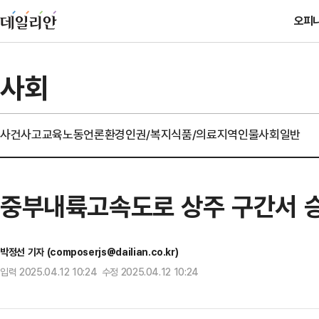
오피
사회
사건사고
교육
노동
언론
환경
인권/복지
식품/의료
지역
인물
사회일반
중부내륙고속도로 상주 구간서 승
박정선 기자 (composerjs@dailian.co.kr)
입력 2025.04.12 10:24 수정 2025.04.12 10:24