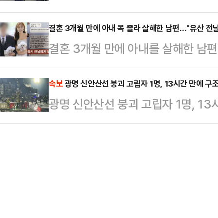
초동 사저로 돌아갔다. 2022년 11
이 나온다.이재명 전 대표는 11일 국
시절 이뤄낸…
이다.윤석열 전 대통령은 11일 오후
결혼 3개월 만에 아내 목 졸라 살해한 남편…"유산 전
발표'를 했다. 캠프 좌장인 선거대책
결혼 3개월 만에 아내를 살해한 남
호인단을 통해 "이제 나는 대한민국
3선 강훈식 의원이 맡는다. 모두 계
성관계를 거부하면 난폭 운전을 하는
을 위한 새로운 길을 찾겠다"며 "국
려졌다.11일 JTBC '사건반장'에 따
속보
광명 신안산선 붕괴 고립자 1명, 13시간 만에 구
영의 대한민국을 위해 미력하나마 노
광명 신안산선 붕괴 고립자 1명, 13
인 지난달 13일 서울 강서구 소재 
러분께 깊이 감사드린다"는 메시지를
했다.혜영씨 어머니는 "(서씨) 첫인상
대통령…
다"라며 "둘이 동갑내기였고 딸이 
라고 했는데 '둘이 좋아하면 됐지' 
나 서…