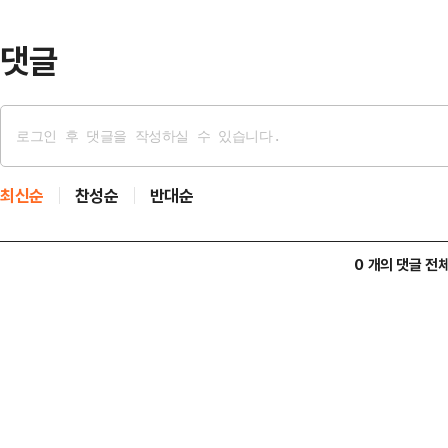
댓글
최신순
찬성순
반대순
0 개의 댓글 전