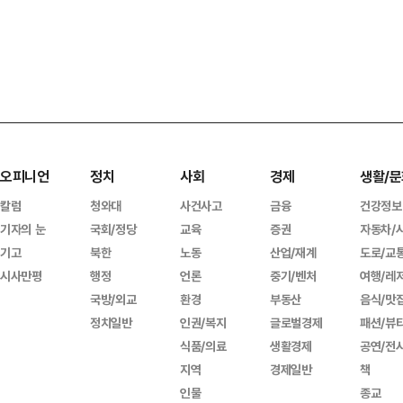
오피니언
정치
사회
경제
생활/문
칼럼
청와대
사건사고
금융
건강정보
기자의 눈
국회/정당
교육
증권
자동차/
기고
북한
노동
산업/재계
도로/교
시사만평
행정
언론
중기/벤처
여행/레
국방/외교
환경
부동산
음식/맛
정치일반
인권/복지
글로벌경제
패션/뷰
식품/의료
생활경제
공연/전
지역
경제일반
책
인물
종교