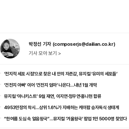
박정선 기자 (composerjs@dailian.co.kr)
기사 모아 보기 >
‘전지적 세포 시점’으로 찾은 내 안의 자존감, 뮤지컬 ‘유미의 세포들’
‘건전지 아빠’ 이어 ‘건전지 엄마’ 나온다…내년 1월 개막
뮤지컬 ‘아나키스트’ 9월 재연, 이지연·정우연·홍나현 합류
4953만장의 착시…상위 1.6%가 지배하는 케이팝 승자독식 생태계
“한여름 도심 속 얼음왕국”…뮤지컬 ‘겨울왕국’ 팝업 1만 5000명 찾았다