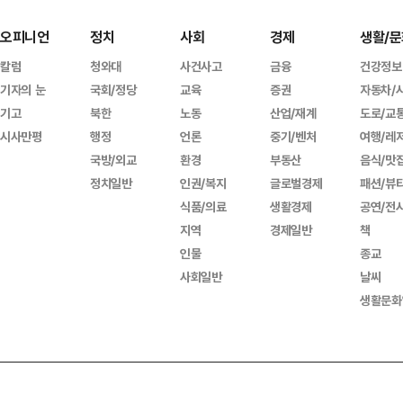
오피니언
정치
사회
경제
생활/문
칼럼
청와대
사건사고
금융
건강정보
기자의 눈
국회/정당
교육
증권
자동차/
기고
북한
노동
산업/재계
도로/교
시사만평
행정
언론
중기/벤처
여행/레
국방/외교
환경
부동산
음식/맛
정치일반
인권/복지
글로벌경제
패션/뷰
식품/의료
생활경제
공연/전
지역
경제일반
책
인물
종교
사회일반
날씨
생활문화