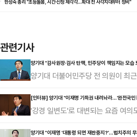
한성숙 총리 "초등돌봄, 시간·신청 제각각…확대 전 사각지대부터 정비"
관련기사
양기대 "감사원장·검사 탄핵, 민주당이 책임지는 모습 
양기대 더불어민주당 전 의원이 최
검장 등에 대한 탄핵소추가 기각된 
을 보여주는 게 국민 정서에 부합하고
[인터뷰] 양기대 "이재명 기득권 내려놔라…'완전국민
'강경 일변도'로 대변되는 요즘 여의도
(비이재명)계 전직 의원 모임 '초일회
나로 분류되는 양기대 전 민주당 국
일 오전 YTN라디오 '뉴스파이팅'에
광명시장을 역임하며 기록적인 성과를
양기대 "이재명 '대통령 되면 재판중지?'…법치주의 무
소에서 '줄기각'이라는 결과로 나타나