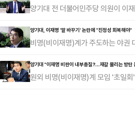
양기대 전 더불어민주당 의원이 이재명
비명계 인사들의 의견을 하나로 모으
한 행위라는 것을 국민들 다수가 알고
판이 정지된다는 게 다수설'이라는 
력에 대한 평가에는 고개를 저을 사
"이재명 대표도 '…
시하는 것이며, 국민을 기만하는 일
양기대, 이재명 '말 바꾸기' 논란에 "진정성 회복해야"
이 탄핵 인용 이후 조기 대선 국면에
비명(비이재명)계가 주도하는 야권 
책임을 피하기 위해 대선에 출마한다
일반 국민 100%로 진행하는 '완전
이사장을 맡은 양기대 전 더불어민주당
민주당 내 비명(비이재명)계 대권주자
primary)'를 구…
기' 논란에 대해 "진정성과 신뢰성
양기대 "이재명 비판이 내부총질?…재갈 물리는 방탄 
끌고 있는 양기대 전 의원은 21일 
원외 비명(비이재명)계 모임 '초일회
체에 한 걸음 다가서는 것"이라고 말
대통령이 되기만 하면 어떤 범죄 혐의
당내에서 이재명 대표 일극체제에 대
명시 일직동 광명역사컨벤션웨딩홀에서
지 않아도 된다는…
질'로 매도하는 것과 관련 "이 대표
친 뒤 기자들과 만나 이 대표의 '진정
리"라고 규정했다.양기대 전 의원은 
는지 묻는 질문에 "(이 대표가) 국
주당 자강(自强)과 정권교체에 걸림돌
에 대해 …