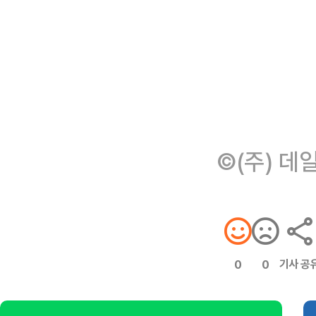
©(주) 데
기사 공
0
0