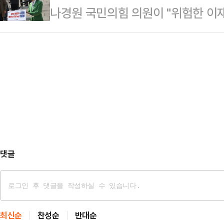
나경원 국민의힘 의원이 "위험한 이
분이 경선에 참여해서 경선이 국민적
민국을 구할 유일한 필승 후보로 승리
되기를 기대…
를 공식 선언했다. 나 의원은 "이번 
반헌법 세력에게 대한민국을 헌납할 
원은 11일 국회 본관 앞 계단에서 출
권력마저 의회 독재 세력, 민주당에 
한 민주당 독재 체제의 완성"이라며 
쟁'으로…
댓글
최신순
찬성순
반대순