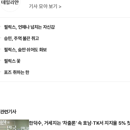
기사 모아 보기 >
필릭스, 언제나 넘치는 자신감
승민, 주먹 불끈 쥐고
필릭스, 숨만 쉬어도 화보
필릭스 꽃
포즈 취하는 한
관련기사
한덕수, 거세지는 '차출론' 속 호남·TK서 지지율 5% 