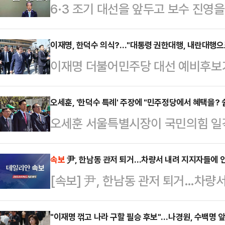
6·3 조기 대선을 앞두고 보수 진영을
을 받고 있는 가운데, 한덕수 대통령
호도 여론조사에서 2%의 지지율로 
이재명, 한덕수 의식?…"대통령 권한대행, 내란대행으
이재명 더불어민주당 대선 예비후보
'앞으로 우리나라를 이끌어갈 정치 지
향해 "대통령 권한대행이 내란대행이
고 생각하느냐'고 무선 100% 전화
힘에서 '한덕수 대망론'이 급부상하고
오세훈, '한덕수 특례' 주장에 "민주정당에서 혜택을? 
어민주당 대표는 37%, 김문수 전 
오세훈 서울특별시장이 국민의힘 일
관심이 모인다. 이재명 후보는 11일
전 대구광역시장(5%), 한동훈 국민의
리에게 본경선(5월 1~2일)에 바로 
견을 마친 후 취재진의 '내란 종식의 
그 뒤…
장이 나오는 데 대해 "민주정당에서 
속보
尹, 한남동 관저 퇴거…차량서 내려 지지자들에 
세력, 내란 세력이 준동하고 있고, 
[속보] 尹, 한남동 관저 퇴거…차량
건 쉽지 않을 것"이라고 사실상 반대
했다.이어 "내란의 주요 책임자가 여
전 서울 영등포구 여의도공원에서 열린
헌법이 일상…
"이재명 꺾고 나라 구할 필승 후보"…나경원, 수백명 
한 뒤 기자들과 만나 관련 질문에 이