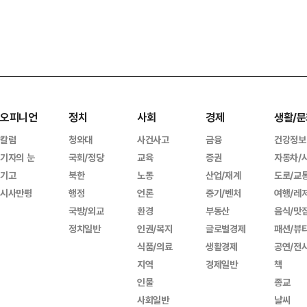
오피니언
정치
사회
경제
생활/문
칼럼
청와대
사건사고
금융
건강정보
기자의 눈
국회/정당
교육
증권
자동차/
기고
북한
노동
산업/재계
도로/교
시사만평
행정
언론
중기/벤처
여행/레
국방/외교
환경
부동산
음식/맛
정치일반
인권/복지
글로벌경제
패션/뷰
식품/의료
생활경제
공연/전
지역
경제일반
책
인물
종교
사회일반
날씨