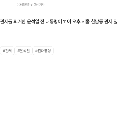
ⓒ데일리안 방규현 기자
관저를 퇴거한 윤석열 전 대통령이 11이 오후 서울 한남동 관저
#관저
#윤석열
#전대통령