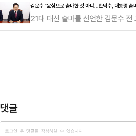
을 고려해 제도별로 단계적, 점진적으
김문수 "윤심으로 출마한 것 아냐…한덕수, 대통령 출마
한 뒤 기자들과 만나 관련 질문에 이
21대 대선 출마를 선언한 김문수 
다고 했다.11일 노인연령 논의를 위
분이 경선에 참여해서 경선이 국민적
'윤심(尹心) 후보'라는 평가에 대해 
견들이 논의됐다. 이번 간담회는 직전
되기를 기대…
니다"라고 선을 그었다.김문수 전 장관
문가 간담회다. 초고령사회 진입과 
해 진행자의 '윤심은 어디 있는 것이냐
계기로 노인 연령과 관련해 전문가 
한 적이 없다. 내게도 특별히 표현한
가, 대한노인회, 한…
선언하는 나경원 의원에게 윤심이 향
은 "나 의원도 윤심으로 출마했다고 
을 …
댓글