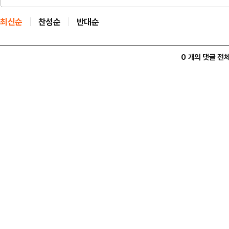
최신순
찬성순
반대순
0 개의 댓글 전