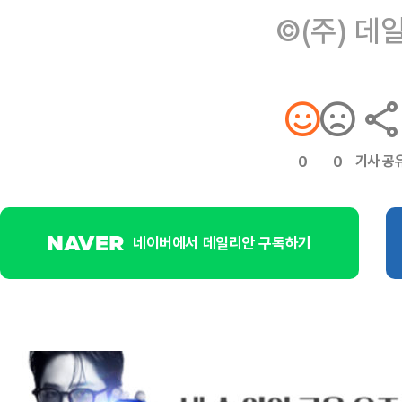
©(주) 데
기사 공
0
0
네이버에서 데일리안 구독하기