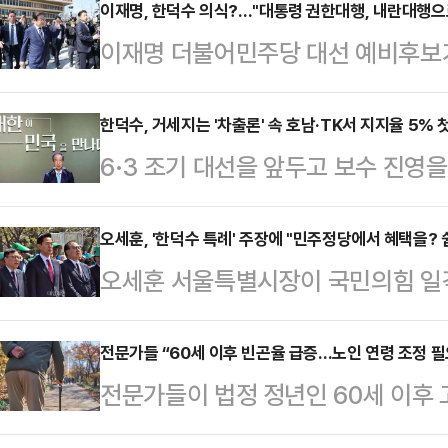
이재명, 한덕수 의식?…"대통령 권한대행, 내란대행으
이재명 더불어민주당 대선 예비후보
향해 "대통령 권한대행이 내란대행이
힘에서 '한덕수 대망론'이 급부상하고
한덕수, 거세지는 '차출론' 속 호남·TK서 지지율 5% 
6·3 조기 대선을 앞두고 보수 진영을
관심이 모인다. 이재명 후보는 11일
을 받고 있는 가운데, 한덕수 대통령
견을 마친 후 취재진의 '내란 종식의 
호도 여론조사에서 2%의 지지율로 
오세훈, '한덕수 특례' 주장에 "민주정당에서 혜택을? 
세력, 내란 세력이 준동하고 있고, 
오세훈 서울특별시장이 국민의힘 일
'앞으로 우리나라를 이끌어갈 정치 지
했다.이어 "내란의 주요 책임자가 여
리에게 본경선(5월 1~2일)에 바로 
고 생각하느냐'고 무선 100% 전화
헌법이 일상…
장이 나오는 데 대해 "민주정당에서 
전문가들 “60세 이후 빈곤율 급증…노인 연령 조정 필
어민주당 대표는 37%, 김문수 전 
전문가들이 법정 정년인 60세 이후
건 쉽지 않을 것"이라고 사실상 반대
전 대구광역시장(5%), 한동훈 국민의
정년 이후 고용기간 연장을 지원해야
전 서울 영등포구 여의도공원에서 열린
그 뒤…