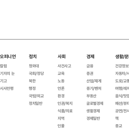
오피니언
정치
사회
경제
생활/문
칼럼
청와대
사건사고
금융
건강정보
기자의 눈
국회/정당
교육
증권
자동차/
기고
북한
노동
산업/재계
도로/교
시사만평
행정
언론
중기/벤처
여행/레
국방/외교
환경
부동산
음식/맛
정치일반
인권/복지
글로벌경제
패션/뷰
식품/의료
생활경제
공연/전
지역
경제일반
책
인물
종교