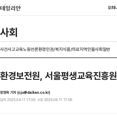
오피
사회
사건사고
교육
노동
언론
환경
인권/복지
식품/의료
지역
인물
사회일반
환경보전원, 서울평생교육진흥원과
장정욱 기자 (cju@dailian.co.kr)
입력 2025.04.11 17:06 수정 2025.04.11 17:06