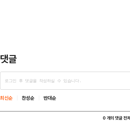
건 쉽지 않을 것"이라고 사실상 반대
했다.이 전 대표는 민주당 대선 후보
전 서울 영등포구 여의도공원에서 열린
발공사 개발1처장 및…
한 뒤 기자들과 만나 관련 질문에 이
분이 경선에 참여해서 경선이 국민적
되기를 기대…
댓글
최신순
찬성순
반대순
0 개의 댓글 전