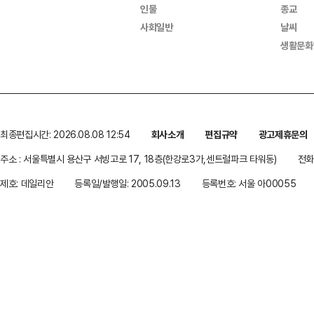
인물
종교
사회일반
날씨
생활문화
최종편집시간: 2026.08.08 12:54
회사소개
편집규약
광고제휴문의
주소 : 서울특별시 용산구 서빙고로 17, 18층(한강로3가,센트럴파크 타워동)
전화 
제호: 데일리안
등록일/발행일: 2005.09.13
등록번호: 서울 아00055