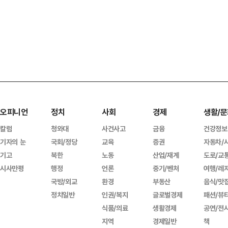
오피니언
정치
사회
경제
생활/문
칼럼
청와대
사건사고
금융
건강정보
기자의 눈
국회/정당
교육
증권
자동차/
기고
북한
노동
산업/재계
도로/교
시사만평
행정
언론
중기/벤처
여행/레
국방/외교
환경
부동산
음식/맛
정치일반
인권/복지
글로벌경제
패션/뷰
식품/의료
생활경제
공연/전
지역
경제일반
책