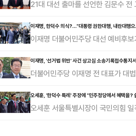
21대 대선 출마를 선언한 김문수 
다고 했다.11일 노인연령 논의를 위
'윤심(尹心) 후보'라는 평가에 대해 
견들이 논의됐다. 이번 간담회는 직전
니다"라고 선을 그었다.김문수 전 장관
이재명, 한덕수 의식?…"대통령 권한대행, 내란대행으
문가 간담회다. 초고령사회 진입과 
이재명 더불어민주당 대선 예비후보
해 진행자의 '윤심은 어디 있는 것이냐
계기로 노인 연령과 관련해 전문가 
향해 "대통령 권한대행이 내란대행이
한 적이 없다. 내게도 특별히 표현한
가, 대한노인회, 한…
힘에서 '한덕수 대망론'이 급부상하고
이재명, '선거법 위반' 사건 상고심 소송기록접수통지서
선언하는 나경원 의원에게 윤심이 향
더불어민주당 이재명 전 대표가 대법
관심이 모인다. 이재명 후보는 11일
은 "나 의원도 윤심으로 출마했다고 
기록접수통지서 등 소송 서류를 수령했
견을 마친 후 취재진의 '내란 종식의 
을 …
는 전날 사무원을 통해 대법원이 발
오세훈, '한덕수 특례' 주장에 "민주정당에서 혜택을? 
세력, 내란 세력이 준동하고 있고, 
오세훈 서울특별시장이 국민의힘 일
국선변호인 선정 안내 고지서 등을 받
했다.이어 "내란의 주요 책임자가 여
리에게 본경선(5월 1~2일)에 바로 
대표에게 소송기록접수 통지서를 보
헌법이 일상…
장이 나오는 데 대해 "민주정당에서 
혀있음)로 반송돼 지난 7일 법원 