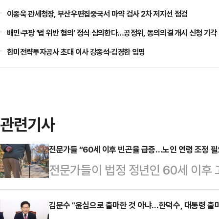
이종욱 관세청장, 부산우편집중국서 마약 검사 2차 저지선 점검
배민·쿠팡 ‘법 위반 혐의’ 정식 심의한다…공정위, 동의의결 개시 신청 기각
한미전략투자공사 초대 이사 강종석·김경한 임명
관련기사
전문가들 “60세 이후 빈곤율 급증…노인 연령 조정 필
전문가들이 법정 정년인 60세 이후
정년 이후 고용기간 연장을 지원해야
을 고려해 제도별로 단계적, 점진적으
김문수 "윤심으로 출마한 것 아냐…한덕수, 대통령 출마