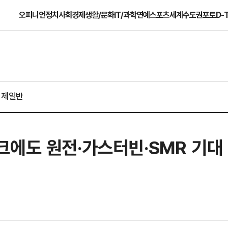
오피니언
정치
사회
경제
생활/문화
IT/과학
연예
스포츠
세계
수도권
포토
D-
경제일반
에도 원전·가스터빈·SMR 기대 