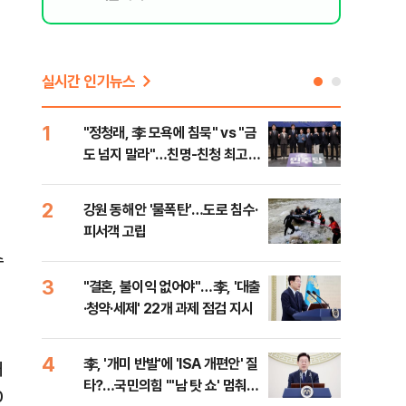
실시간 인기뉴스
1
6
"정청래, 李 모욕에 침묵" vs "금
美 
도 넘지 말라"…친명-친청 최고위
질…
원 후보, 제주서 격돌
2
7
강원 동해안 '물폭탄'…도로 침수·
서울
피서객 고립
기 
수
3
8
"결혼, 불이익 없어야"…李, '대출
농협
·청약·세제' 22개 과제 점검 지시
자금
4
9
李, '개미 반발'에 'ISA 개편안' 질
UA
대
타?…국민의힘 "'남 탓 쇼' 멈춰
줄이
0