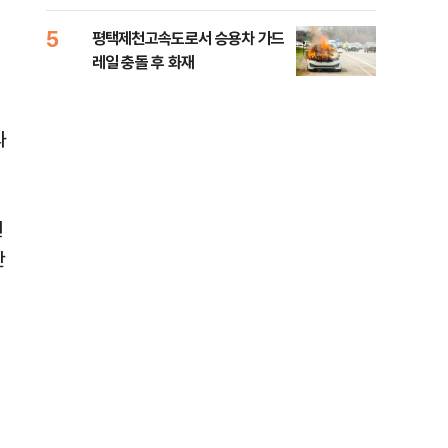
라"
5
10
평택제천고속도로서 승용차 가드
폐기
레일 충돌 후 화재
60
과
원
난