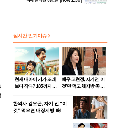
지에 올라탄 청년들 [Now 2.30]
외
원
할