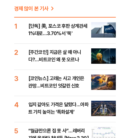
경제 많이 본 기사
1
[단독] 美, 포스코 후판 상계관세
1%대로…3.70%서 '뚝'
2
[주간코인] 지금은 살 때 아니
다?…비트코인 왜 못 오르나
지
3
[코인뉴스] 고래는 사고 개인은
관망…비트코인 엇갈린 신호
4
입지 같아도 가격은 달랐다…아파
트 가치 높이는 ‘특화설계’
5
“월급만으론 집 못 사”…레버리