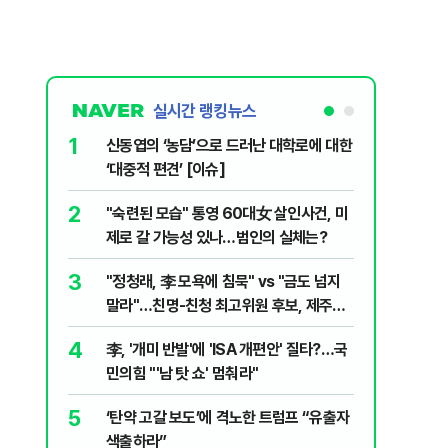
실시간 랭킹뉴스
1
6
신동엽의 ‘농담’으로 드러난 대학로에 대한
인천 선
‘대중적 편견’ [이슈]
흘 만에 
2
7
"숙련된 모습" 통영 60대女 살인사건, 미
천안 교회
제로 갈 가능성 있나…범인의 실체는?
경찰, 학
3
8
"정청래, 李 모욕에 침묵" vs "금도 넘지
입추 하루
말라"…친명-친청 최고위원 후보, 제주서
37도'…
격돌
있는 치료
4
9
李, '개미 반발'에 'ISA 개편안' 질타?…국
강원 동해
민의힘 "'남 탓 쇼' 멈춰라"
고립
5
10
‘탄약 고갈 보도’에 격노한 트럼프 “유출자
국민의힘 
색출하라”
당내서는