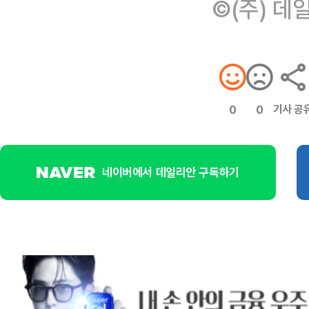
©(주) 데
기사 공
0
0
네이버에서 데일리안 구독하기