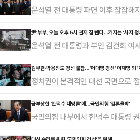
윤석열 전 대통령 파면 이후 잠잠해
재부상했다. 파면 선고 당일 헌법재판
박수단으로 탄핵을 남발해 정부와 국
尹 부부, 오늘 오후 5시 관저 짐 뺀다…커지는 '사저 정
윤석열 전 대통령과 부인 김건희 여사
지 엿새 만이다.10일 정치권에 따르
관저에서 나와 서초동 사저로 이동하는
한대행 국무총리가 친윤(친윤석열) 
될 가능성이 크다는 관측이 나온다. 
김부겸·박용진도 경선 불참…'어대명 경선' 이재명 외 '
헌법재판관으로 지명한 것을 '월권'으
정치권이 본격적인 대선 국면으로 접
파면 결정 이후 일부 국민의힘 의원
을 거론했다.박찬대 대표직무대행 겸
표는 'K-이니셔티브(문화·민주주의
를 발신하면서다.윤 전 대통령은 파
정회의에서 한 대행에 …
선도)라는 새로운 국가비전을 내걸며 
급부상한 '한덕수 대망론'에…국민의힘 '갑론을박'
의힘 권영세 비상대책위원장과 권성동
국민의힘 내부에서 한덕수 대통령 
성돼있지만, 당내 비명(비이재명)계
당부'를 한 데 이어 지난 5일엔 나경
는 목소리에 갑론을박이 나오고 있다
법을 드러냈다.장고에 들어간 인사들
이 해줘서 고맙…
대선 승리를 위한 ‘국민의힘 경선’을 위해