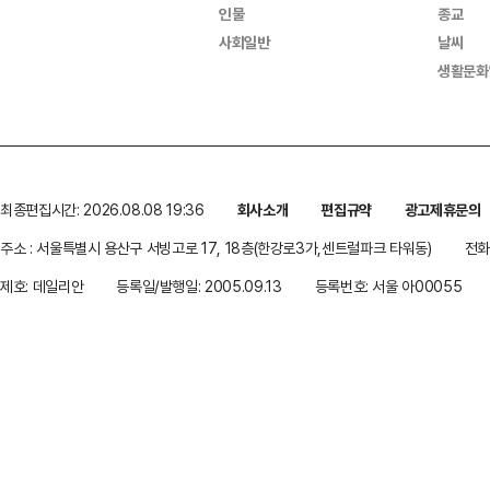
인물
종교
사회일반
날씨
생활문화
최종편집시간: 2026.08.08 19:36
회사소개
편집규약
광고제휴문의
주소 : 서울특별시 용산구 서빙고로 17, 18층(한강로3가,센트럴파크 타워동)
전화 
제호: 데일리안
등록일/발행일: 2005.09.13
등록번호: 서울 아00055