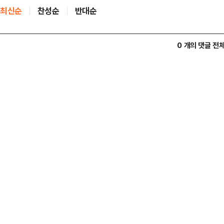
최신순
찬성순
반대순
0 개의 댓글 전