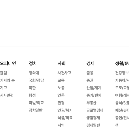
오피니언
정치
사회
경제
생활/문
칼럼
청와대
사건사고
금융
건강정보
기자의 눈
국회/정당
교육
증권
자동차/
기고
북한
노동
산업/재계
도로/교
시사만평
행정
언론
중기/벤처
여행/레
국방/외교
환경
부동산
음식/맛
정치일반
인권/복지
글로벌경제
패션/뷰
식품/의료
생활경제
공연/전
지역
경제일반
책