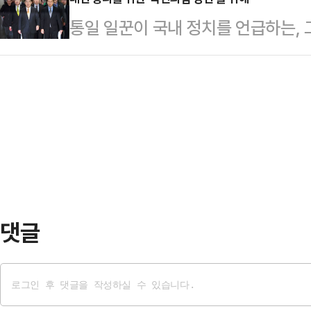
을 전면에 내세우는 것이 이재명 더
도 이어지면서, 이번 주 안으로 민
통일 일꾼이 국내 정치를 언급하는, 
킬 수 있을 것이란 의견과, 대선을 
주목된다.10일 정치권에 따르면 이재
유가 있다. 대한민국의 이념적 정체
권한대행의 출마가 오히려 대선 판을
선 국면에서 선두 주자로…
유민주주의에 입각한 통일과 연결되기
새다.국민의힘 내 호남 지역 당협위
권국, 경제 강국, 사회 통합에 필요
"작금의 국가 비상시국에 (한 대행
되기 때문이다.더욱이 대한민국 헌
능력과 과감한 결단력은 …
통일을 의무로 받아들이고, 그 수행
말로 통일 일꾼이 관심을 쏟아야 할 
차가 최대로 벌어…
댓글