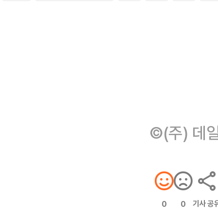
©(주) 데
기사 공
0
0