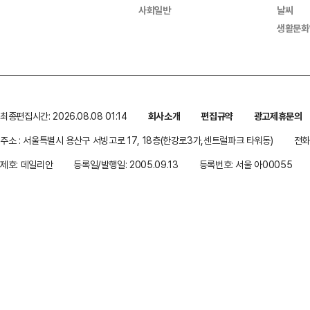
사회일반
날씨
생활문화
최종편집시간: 2026.08.08 01:14
회사소개
편집규약
광고제휴문의
주소 : 서울특별시 용산구 서빙고로 17, 18층(한강로3가,센트럴파크 타워동)
전화 
제호: 데일리안
등록일/발행일: 2005.09.13
등록번호: 서울 아00055