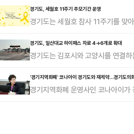
인’ 선정 사업은 경기도와 광복회 경
경기도, 세월호 11주기 추모기간 운영
를 높이기 위한 사업이다. 올해 공모
경기도는 세월호 참사 11주기를 맞아
독립유공자 1500여명 중 대표적인
리 마을을 포함해 전국 4곳이 최종 
다고 밝혔다.전 공직자와 도민이 세
추진된다.도는 지난 삼일절 기념식에
전기·통신·정화조 등 기반…
유하기 위해 이 기간 수원 광교 도
경기도, 일산대교 하이패스 차로 4→6개로 확대
선생을 발표한 바 있다.공개된 독립
경기도는 김포시와 고양시를 연결하
게양한다.세월호 추모기는 ‘하나의 
으로 제작하는 등 홍보해 업적을 적극
해 민자사업자인 일산대교㈜와 함께 
노란 리본 이미지를 담고 있다.청사
데는 임시…
밝혔다.일산대교는 수도권 서북부에서
'경기지역화폐' 코나아이 경기도와 재계약…경기도의회, 
이 가라앉지 않도록 경기도가 기억하
경기지역화폐 운영사인 코나아이가 경
로, 특히 출퇴근 시간대 반복되는 정
탠드형 배너가 설치된다.또 경기도는
판을 받으며 뭇매를 맞았다. 코나아
에 따라 경기도와 일산대교㈜가 협의
‘기억과 연대’를 운영한…
가 경기도지사 시절인 2019년 경
을 추진하기로 했다.현재 일산대교 요
선정됐다. 지난 5일 경기도와 재계약
패스 차로로 운영되고 있다. 이 가운