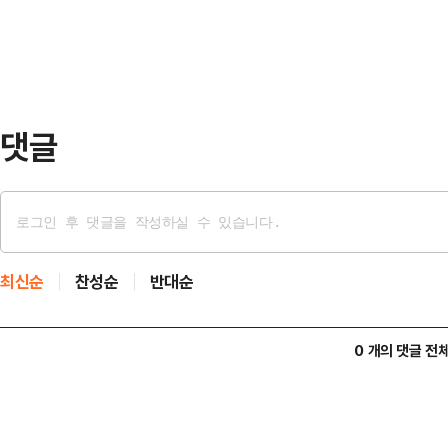
을 하게 됐다.지난 9일 열린 제38
를 전자요금수납시스템(ETCS)…
원·남경순·이용호 의원은 코나아이가
또는 절차상 문제를 지적했다.이상원
자금 유용, 선수금…
댓글
최신순
찬성순
반대순
0 개의 댓글 전