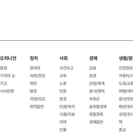
오피니언
정치
사회
경제
생활/문
칼럼
청와대
사건사고
금융
건강정보
기자의 눈
국회/정당
교육
증권
자동차/
기고
북한
노동
산업/재계
도로/교
시사만평
행정
언론
중기/벤처
여행/레
국방/외교
환경
부동산
음식/맛
정치일반
인권/복지
글로벌경제
패션/뷰
식품/의료
생활경제
공연/전
지역
경제일반
책
인물
종교