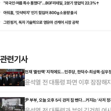
"외국인·여름 특수 통했다"…BGF리테일, 2분기 영업익 22.3%↑
아워홈, ‘갓석박지’ 인기 힘입어 800g 소용량 출시
그린핑거, 독자 기술력으로 영유아 선케어 시장 공략
관련기사
헌재 '줄탄핵' 지적에도…민주당, 한덕수·최상목·심우정
윤석열 전 대통령 파면 이후 잠잠해
재부상했다. 파면 선고 당일 헌법재판
박수단으로 탄핵을 남발해 정부와 국
尹 부부, 오늘 오후 5시 관저 짐 뺀다…커지는 '사저 정
윤석열 전 대통령과 부인 김건희 여사