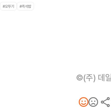
#오뚜기
#즉석밥
©(주) 데