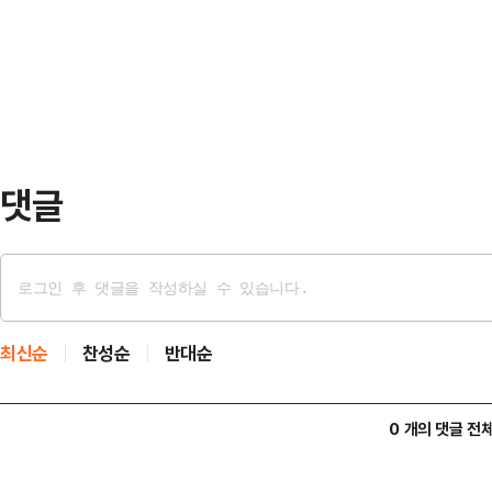
없도록 하는 '역선택 방지 조항'이 
는 자신의 형을 정신병원에 잡아넣지
와 아직 출마 결심을 내리지 못한 인
측근들이 의…
양새다.10일 국민의힘에 따르면, 
원회가 마련한 경선안을 의결했다.구체
일간 후보 …
댓글
최신순
찬성순
반대순
0 개의 댓글 전