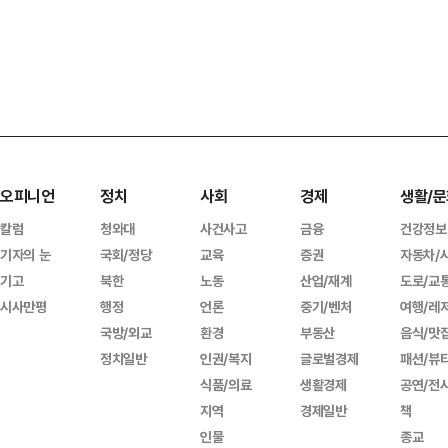
오피니언
정치
사회
경제
생활/문
칼럼
청와대
사건사고
금융
건강정보
기자의 눈
국회/정당
교육
증권
자동차/
기고
북한
노동
산업/재계
도로/교
시사만평
행정
언론
중기/벤처
여행/레
국방/외교
환경
부동산
음식/맛
정치일반
인권/복지
글로벌경제
패션/뷰
식품/의료
생활경제
공연/전
지역
경제일반
책
인물
종교