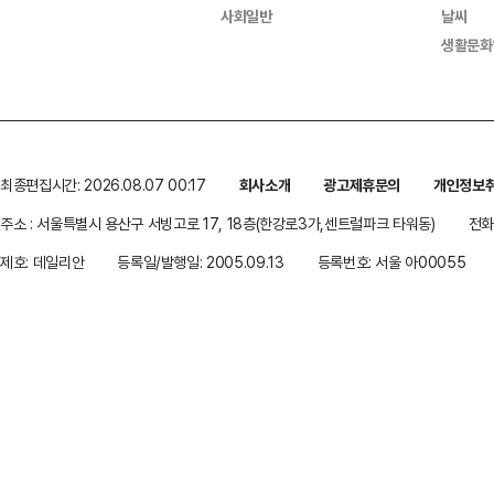
사회일반
날씨
생활문화
최종편집시간: 2026.08.07 00:17
회사소개
광고제휴문의
개인정보
주소 : 서울특별시 용산구 서빙고로 17, 18층(한강로3가,센트럴파크 타워동)
전화 
제호: 데일리안
등록일/발행일: 2005.09.13
등록번호: 서울 아00055