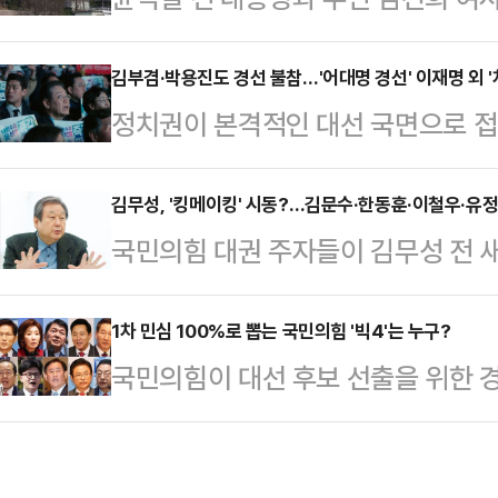
지 엿새 만이다.10일 정치권에 따르
관저에서 나와 서초동 사저로 이동하는
한대행 국무총리가 친윤(친윤석열) 
될 가능성이 크다는 관측이 나온다. 
김부겸·박용진도 경선 불참…'어대명 경선' 이재명 외 '
헌법재판관으로 지명한 것을 '월권'으
정치권이 본격적인 대선 국면으로 접
파면 결정 이후 일부 국민의힘 의원
을 거론했다.박찬대 대표직무대행 겸
표는 'K-이니셔티브(문화·민주주의
를 발신하면서다.윤 전 대통령은 파
정회의에서 한 대행에 …
선도)라는 새로운 국가비전을 내걸며 
김무성, '킹메이킹' 시동?…김문수·한동훈·이철우·유정
의힘 권영세 비상대책위원장과 권성동
국민의힘 대권 주자들이 김무성 전 새
성돼있지만, 당내 비명(비이재명)계
당부'를 한 데 이어 지난 5일엔 나경
포포럼'에 총출동했다. 마포포럼은 
법을 드러냈다.장고에 들어간 인사들
이 해줘서 고맙…
있는 정당 외곽 조직으로, 범보수 진
1차 민심 100%로 뽑는 국민의힘 '빅4'는 누구?
도 이어지면서, 이번 주 안으로 민
국민의힘이 대선 후보 선출을 위한 경
관, 한동훈 전 국민의힘 대표, 이철우
주목된다.10일 정치권에 따르면 이재
는 22일 발표될 1차 예비경선(컷오
후 서울 마포구의 한 사무실에서 열
선 국면에서 선두 주자로…
린다. 1차 컷오프가 일반 국민 여론
전 장관은 "독일의 아돌프 히틀러에 