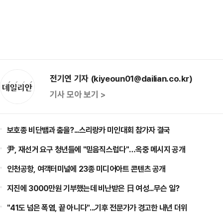
전기연 기자 (kiyeoun01@dailian.co.kr)
기사 모아 보기 >
보호종 비단뱀과 춤을?...스리랑카 미인대회 참가자 결국
尹, 재선거 요구 청년들에 "믿음직스럽다"…옥중 메시지 공개
인천공항, 여객터미널에 23종 미디어아트 콘텐츠 공개
지진에 3000만원 기부했는데 비난받은 日 여성...무슨 일?
"41도 넘은 폭염, 끝 아니다"...기후 전문가가 경고한 내년 더위