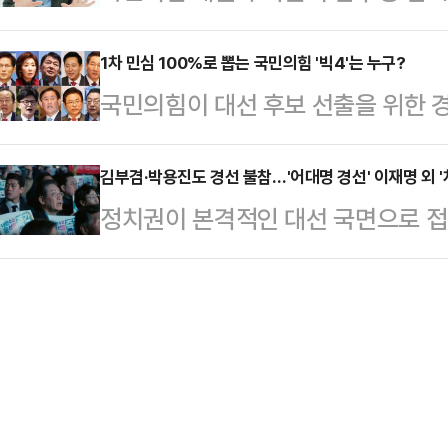
포포럼'에 총출동했다. 마포포럼은 
를 발신하면서다.윤 전 대통령은 파
정회의에서 한 대행에 …
있는 정당 외곽 조직으로, 범보수 진
1차 민심 100%로 뽑는 국민의힘 '빅4'는 누구?
의힘 권영세 비상대책위원장과 권성동
국민의힘이 대선 후보 선출을 위한 경
관, 한동훈 전 국민의힘 대표, 이철우
당부'를 한 데 이어 지난 5일엔 나경
는 22일 발표될 1차 예비경선(컷오
후 서울 마포구의 한 사무실에서 열
이 해줘서 고맙…
린다. 1차 컷오프가 일반 국민 여론
김부겸·박용진도 경선 불참…'어대명 경선' 이재명 외 '
전 장관은 "독일의 아돌프 히틀러에 
정치권이 본격적인 대선 국면으로 접
없도록 하는 '역선택 방지 조항'이 
는 자신의 형을 정신병원에 잡아넣지
표는 'K-이니셔티브(문화·민주주의
와 아직 출마 결심을 내리지 못한 인
측근들이 의…
선도)라는 새로운 국가비전을 내걸며 
양새다.10일 국민의힘에 따르면, 
성돼있지만, 당내 비명(비이재명)계
원회가 마련한 경선안을 의결했다.구체
법을 드러냈다.장고에 들어간 인사들
일간 후보 …
도 이어지면서, 이번 주 안으로 민