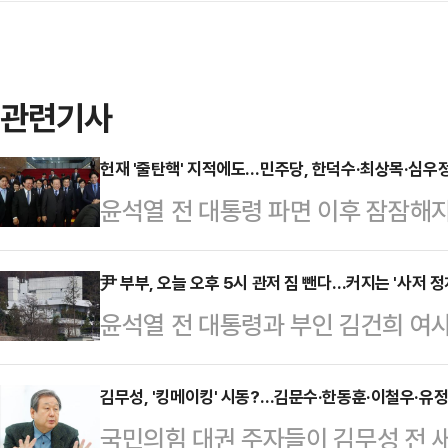
관련기사
헌재 '줄탄핵' 지적에도…민주당, 한덕수·최상목·심우정
윤석열 전 대통령 파면 이후 잠잠해
재부상했다. 파면 선고 당일 헌법재판
박수단으로 탄핵을 남발해 정부와 국
尹 부부, 오늘 오후 5시 관저 짐 뺀다…커지는 '사저 정
윤석열 전 대통령과 부인 김건희 여사
지 엿새 만이다.10일 정치권에 따르
관저에서 나와 서초동 사저로 이동하는
한대행 국무총리가 친윤(친윤석열) 
될 가능성이 크다는 관측이 나온다. 
김무성, '킹메이킹' 시동?…김문수·한동훈·이철우·유정
헌법재판관으로 지명한 것을 '월권'으
국민의힘 대권 주자들이 김무성 전 새
파면 결정 이후 일부 국민의힘 의원
을 거론했다.박찬대 대표직무대행 겸