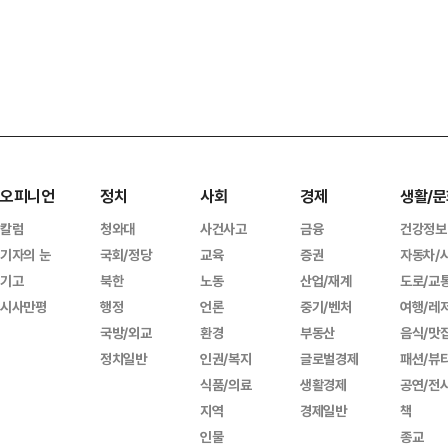
오피니언
정치
사회
경제
생활/문
칼럼
청와대
사건사고
금융
건강정보
기자의 눈
국회/정당
교육
증권
자동차/
기고
북한
노동
산업/재계
도로/교
시사만평
행정
언론
중기/벤처
여행/레
국방/외교
환경
부동산
음식/맛
정치일반
인권/복지
글로벌경제
패션/뷰
식품/의료
생활경제
공연/전
지역
경제일반
책
인물
종교