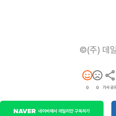
©(주) 데
기사 공
0
0
네이버에서 데일리안 구독하기