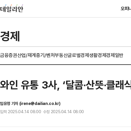
오피
경제
금융
증권
산업/재계
중기/벤처
부동산
글로벌경제
생활경제
경제일반
와인 유통 3사, ‘달콤·산뜻·클래
임유정 기자 (irene@dailian.co.kr)
입력 2025.04.14 08:00 수정 2025.04.14 08:00