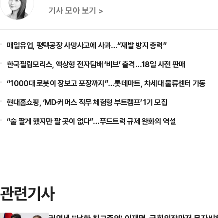
기사 모아 보기 >
매일유업, 평택공장 사망사고에 사과…“재발 방지 총력”
한국필립모리스, 액상형 전자담배 ‘비브’ 출격…18일 사전 판매
“1000대 로봇이 장보고 포장까지”…롯데마트, 차세대 물류센터 가동
현대홈쇼핑, ‘MD·커머스 직무 체험형 부트캠프’ 1기 모집
“술 팔게 했지만 팔 곳이 없다”…푸드트럭 규제 완화의 역설
관련기사