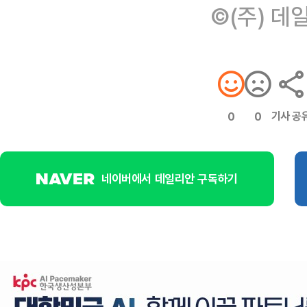
©(주) 데
기사 공
0
0
네이버에서 데일리안 구독하기