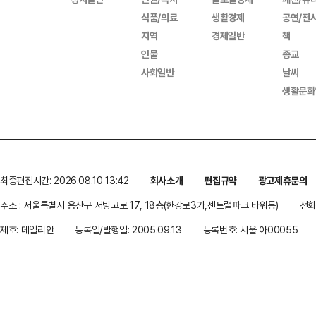
식품/의료
생활경제
공연/전
지역
경제일반
책
인물
종교
사회일반
날씨
생활문화
최종편집시간: 2026.08.10 13:42
회사소개
편집규약
광고제휴문의
주소 : 서울특별시 용산구 서빙고로 17, 18층(한강로3가,센트럴파크 타워동)
전화 
제호: 데일리안
등록일/발행일: 2005.09.13
등록번호: 서울 아00055