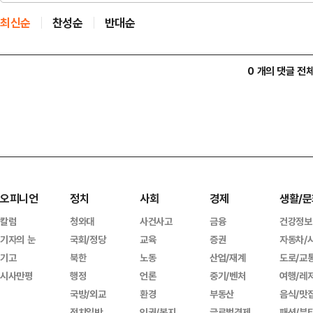
최신순
찬성순
반대순
0 개의 댓글 전
오피니언
정치
사회
경제
생활/문
칼럼
청와대
사건사고
금융
건강정보
기자의 눈
국회/정당
교육
증권
자동차/
기고
북한
노동
산업/재계
도로/교
시사만평
행정
언론
중기/벤처
여행/레
국방/외교
환경
부동산
음식/맛
정치일반
인권/복지
글로벌경제
패션/뷰