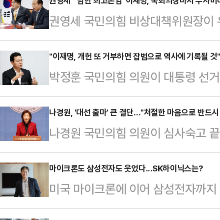
권영세 "'남한 최고존엄' 이재명, 국회의장마저 무자비
권영세 국민의힘 비상대책위원장이 
동시 투표' 제안을 철회할 수밖에 
전 대표를 향해 "이 전 대표의 말 
"이재명, 개헌 또 거부하면 잡범으로 역사에 기록될 것
박정훈 국민의힘 의원이 대통령 선거와
돼 국가 서열 2위인 국회의장마저 
는 내용을 담은 국민투표법 개정안을
비대위원장은 10일 국회에서 열린 
표를 향해 "개헌을 회피하지 말라"고
나경원, '대선 출마' 큰 결단…"처절한 마음으로 반드시
전 대선 때 임기 단축 개헌까지 공약
나경원 국민의힘 의원이 심사숙고 끝에
기자회견을 열어 재외국민의 참정권
을 덮으면 안 된다'는 해괴한 논리로
나경원 의원은 오는 11일 오후 2시 
능하게 하는 '국민투표법 개정안'을 
했다.권 비대위원장…
할 것이라고 10일 밝혔다.나 의원은
마이크론도 삼성전자도 웃었다...SK하이닉스는?
헌을 요구하고 있고, 이는 시대적 
미국 마이크론에 이어 삼성전자까지 
실한 마음으로 21대 대선에 출마한다
지난 2014년 '국민투표법'이 "재
내놓으면서, SK하이닉스에 대한 실적
드시 지키겠다. 반드시 살리겠다"고
않아 외국에 거류 중인…