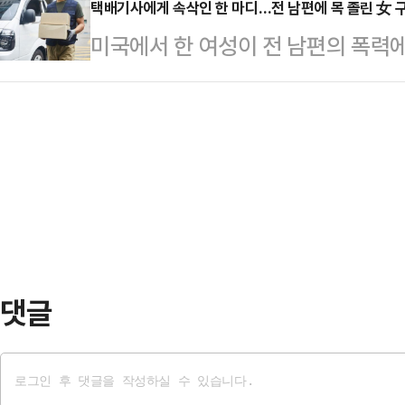
스가 올 1분기 글로벌 D램 시장 점
택배기사에게 속삭인 한 마디…전 남편에 목 졸린 女 
대선에 출마를 선언한 인사는 △김문
미국에서 한 여성이 전 남편의 폭력에
힘이 실리고 있다.10일 증권가가 분
표 △안철수 의원 △유정복 인천광
움을 요청해 위기에서 벗어났다.9일(
치를 종합하면 영업이익 6조원대가 
새누리당 대표 …
국 플로리다주 인디언리버 카운티 보
해 4분기(영업이익 8조828억원)와
니(43)를 가정 폭력 혐의로 체포했
이지만, 작년 같은 기간과 비교해보면
전히 가족 단위로 함께 지내는 전 아
차가 벌어진 것…
아마존 배송 기사 A씨는 소포를 배달
은 자연스럽게 소포를 받는 척하면서 
me)"라고 속삭여 …
댓글