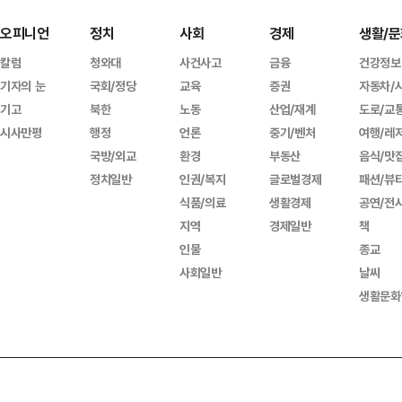
오피니언
정치
사회
경제
생활/문
칼럼
청와대
사건사고
금융
건강정보
기자의 눈
국회/정당
교육
증권
자동차/
기고
북한
노동
산업/재계
도로/교
시사만평
행정
언론
중기/벤처
여행/레
국방/외교
환경
부동산
음식/맛
정치일반
인권/복지
글로벌경제
패션/뷰
식품/의료
생활경제
공연/전
지역
경제일반
책
인물
종교
사회일반
날씨
생활문화