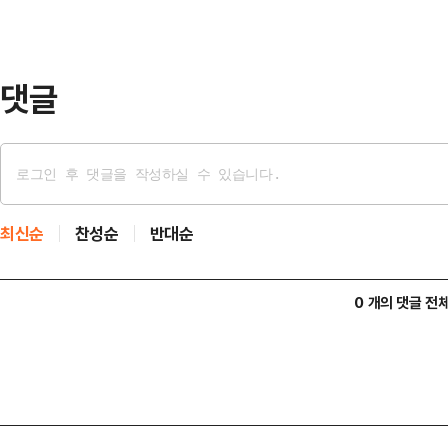
표 △안철수 의원 △유정복 인천광
새누리당 대표 …
댓글
최신순
찬성순
반대순
0 개의 댓글 전