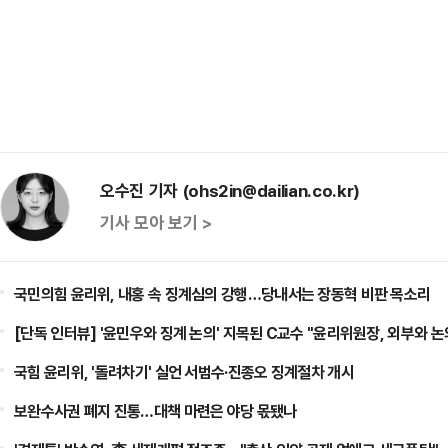
오수진 기자 (ohs2in@dailian.co.kr)
기사 모아 보기 >
국민의힘 윤리위, 내홍 속 징계심의 강행…당내서는 장동혁 비판 목소리
[단독 인터뷰] '윤민우와 징계 논의' 지목된 C교수 "윤리위원장, 외부와 논
국힘 윤리위, '돌려차기' 실언 서범수·진종오 징계절차 개시
보완수사권 폐지 진통…대책 마련은 야당 몫됐나