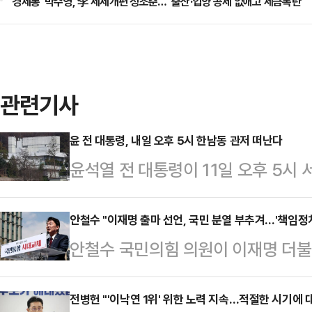
'경제통' 박수영, 李 세제개편 정조준…"출산·입양 공제 없애고 세금폭탄"
관련기사
윤 전 대통령, 내일 오후 5시 한남동 관저 떠난다
윤석열 전 대통령이 11일 오후 5시
이동한다.윤 전 대통령 측 관계자는 1
저로 이동한다"며 "대통령실 수석급 
안철수 "이재명 출마 선언, 국민 분열 부추겨…'책임정
안철수 국민의힘 의원이 이재명 더불
다"고 밝혔다.이 관계자는 "별도의 
관련해 "감성에 기대어 현실을 호도
할지 등은 정해진 바 없다"고 했다.
기고 있다"고 일갈했다.안철수 의원은
전병헌 "'이낙연 1위' 위한 노력 지속…적절한 시기에 
지난 4일 헌법재판소가 만장일치 의