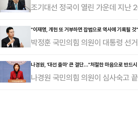
조기대선 정국이 열린 가운데 지난 
표의 영상 대선 출마 선언을 정조준해
윤 전 대통령은 취임 전에 머물던 
이재명 전 대표와 경쟁했던 이낙연 
정한 표현은 헌정 절차에 따른 대통령
갈 계획…
치권의 관심이 쏠리고 있다.새민주
"이재명, 개헌 또 거부하면 잡범으로 역사에 기록될 것
하고, 국민 전체의 판단을 자신만의
박정훈 국민의힘 의원이 대통령 선거와
고 있지만, 아직 이 고문의 출마에 대
을 정치적으로 독점하려는 시도는 
는 내용을 담은 국민투표법 개정안을
민주당은 "이 고문이 명실상부한 2위
비판했다.또 "극심한 …
표를 향해 "개헌을 회피하지 말라"고
나경원, '대선 출마' 큰 결단…"처절한 마음으로 반드시
력은 부단하게 지속될 것"이라는 출
나경원 국민의힘 의원이 심사숙고 끝에
기자회견을 열어 재외국민의 참정권
대표는 10일 오후 서울 여의도 중앙
나경원 의원은 오는 11일 오후 2시 
능하게 하는 '국민투표법 개정안'을 
어 "우선 이재명 가짜…
할 것이라고 10일 밝혔다.나 의원은
헌을 요구하고 있고, 이는 시대적 
실한 마음으로 21대 대선에 출마한다
지난 2014년 '국민투표법'이 "재
드시 지키겠다. 반드시 살리겠다"고
않아 외국에 거류 중인…
대선에 출마를 선언한 인사는 △김문