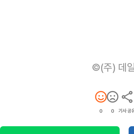
©(주) 데
기사 공
0
0