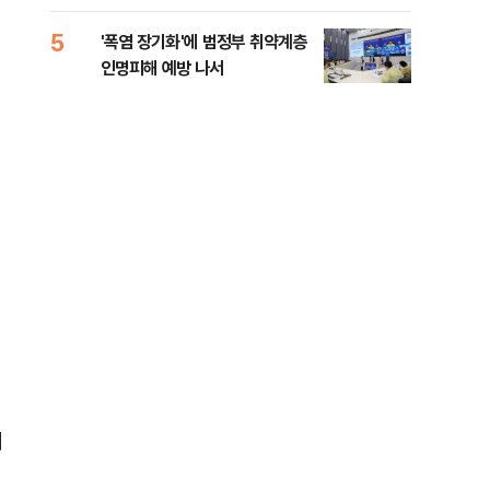
0.03%
화경
5
10
'폭염 장기화'에 범정부 취약계층
바이
인명피해 예방 나서
"고
세