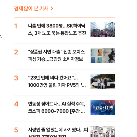
경제 많이 본 기사
1
나흘 만에 3800명…SK하이닉
스, 3개 노조 묶는 통합노조 추진
.
2
"상품권 사면 대출" 신종 보이스
피싱 기승…금감원 소비자경보
3
“23년 만에 바다 봤어요”…
1000만명 울린 기아 PV5의 ‘움
직이는 방’
4
변동성 잦아드나…AI 실적 주목,
코스피 6000~7000 [주간 증
시 전망]
5
사랑인 줄 알았는데 사기였다…피