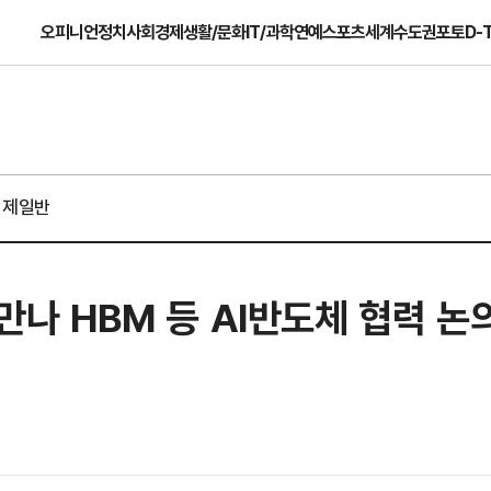
오피니언
정치
사회
경제
생활/문화
IT/과학
연예
스포츠
세계
수도권
포토
D-
경제일반
 만나 HBM 등 AI반도체 협력 논