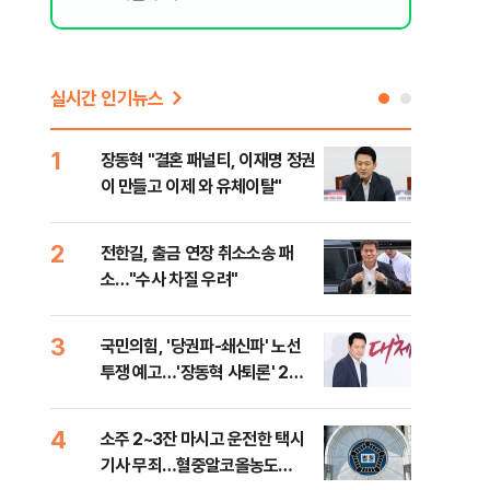
실시간 인기뉴스
1
6
장동혁 "결혼 패널티, 이재명 정권
'살
이 만들고 이제 와 유체이탈"
명 
2
7
전한길, 출금 연장 취소소송 패
낙동
소…"수사 차질 우려"
갈수
3
8
국민의힘, '당권파-쇄신파' 노선
장동
투쟁 예고…'장동혁 사퇴론' 2차
표…
전 전운
길 
4
9
소주 2~3잔 마시고 운전한 택시
민주
기사 무죄…혈중알코올농도
란히