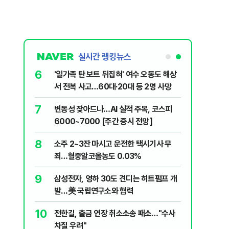
실시간 랭킹뉴스
6
 "더위 먹었
'일가족 탄 보트 뒤집혀' 여수 오동도 해상
서 전복 사고…60대·20대 등 2명 사망
7
에 알려버릴
변동성 잦아드나…AI 실적 주목, 코스피
6000~7000 [주간 증시 전망]
8
 "고통 참으
소주 2~3잔 마시고 운전한 택시기사 무
죄…혈중알코올농도 0.03%
9
 '농협하나
삼성전자, 영하 30도 견디는 히트펌프 개
원
발…美 국립연구소와 협력
10
정권이 만들
전한길, 출금 연장 취소소송 패소…"수사
차질 우려"