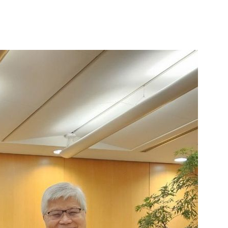
1
'폐버스 청년주택' 황희에 분노
냐, 네 자식이랑 살아라"
2
"한글 적힌 쓰레기가…전 세계
것" 경고 날린 日
3
바이든 암, 뼈 넘어 전이…차남
며 목소리 내고 있다"
4
8년 넘은 제품을 신상품 취급한
로유통'…과징금 4억6200만
5
장동혁 "결혼 패널티, 이재명 
고 이제 와 유체이탈"