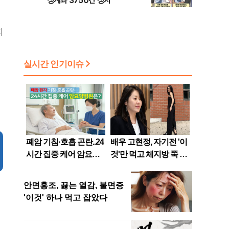
싱계좌 3750건 정지
지