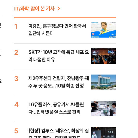
IT/과학 많이 본 기사
1
있
이강인, 홈구장보다 먼저 한국서
입단식 치른다
2
SKT가 10년 고객에 특급 셰프 요
벗
리 대접한 이유
3
제2우주센터 건립지, 전남광주·제
요
주 두 곳 응모…10월 최종 선정
4
LG유플러스, 공유기서 AI 돌린
다…인터넷 품질 스스로 관리
5
[현장] 컴투스 '제우스', 최상위 집