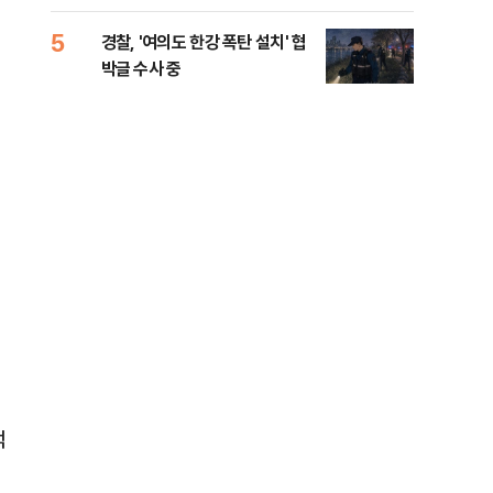
인 
5
10
경찰, '여의도 한강 폭탄 설치' 협
민주
박글 수사 중
리…
들께
억