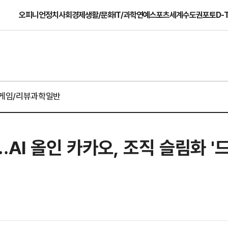
오피니언
정치
사회
경제
생활/문화
IT/과학
연예
스포츠
세계
수도권
포토
D-
게임/리뷰
과학일반
AI 올인 카카오, 조직 슬림화 '