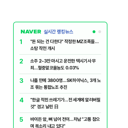
실시간 랭킹뉴스
1
6
"돈 되는 건 다한다" 작정한 MZ조폭들…
인천서 엄
소탕 작전 개시
지 않냐"
2
7
소주 2~3잔 마시고 운전한 택시기사 무
변동성 잦
죄…혈중알코올농도 0.03%
6000~
3
8
나흘 만에 3800명…SK하이닉스, 3개 노
평산책방 
조 묶는 통합노조 추진
63만명 
4
9
"한글 적힌 쓰레기가…전 세계에 알려버릴
이력서에
것" 경고 날린 日
前직원 
5
10
바이든 암, 뼈 넘어 전이…차남 "고통 참으
"X돌았네
며 목소리 내고 있다"
기'…인천