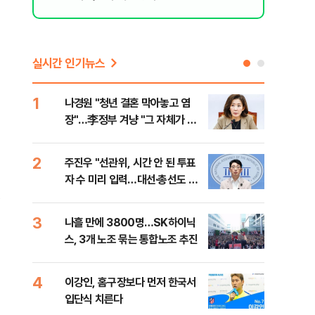
실시간 인기뉴스
1
6
나경원 "청년 결혼 막아놓고 염
후티
장"…李정부 겨냥 "그 자체가 결
설 
혼 페널티"
2
7
주진우 "선관위, 시간 안 된 투표
이란
성
자 수 미리 입력…대선·총선도 수
병력
정
사해야"
3
8
나흘 만에 3800명…SK하이닉
추미
스, 3개 노조 묶는 통합노조 추진
못 
틀 
4
9
이강인, 홈구장보다 먼저 한국서
치매
입단식 치른다
20