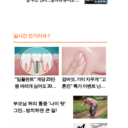
중 구조 깬다…중하위 유저도 품
는 MMORPG
강